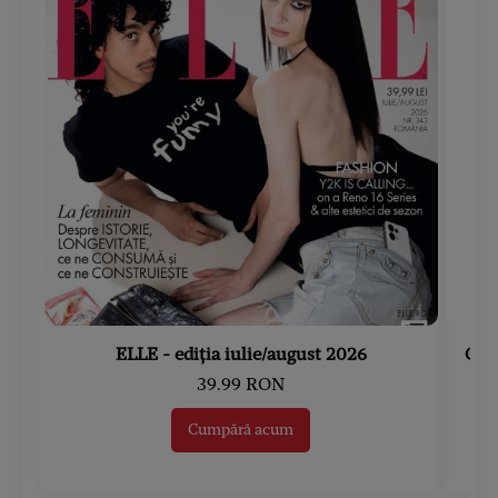
ELLE - ediția iulie/august 2026
Gard
39.99 RON
Cumpără acum