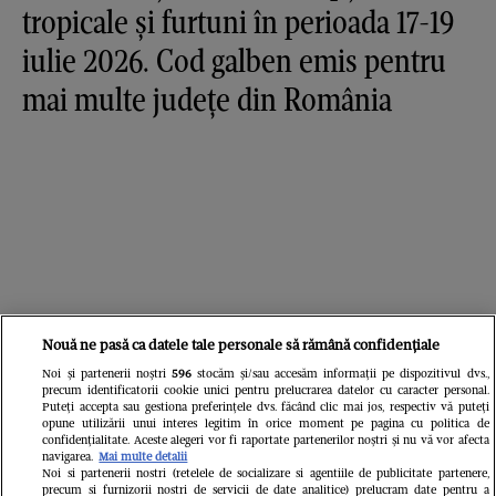
tropicale și furtuni în perioada 17-19
iulie 2026. Cod galben emis pentru
mai multe județe din România
Nouă ne pasă ca datele tale personale să rămână confidențiale
Noi și partenerii noștri
596
stocăm și/sau accesăm informații pe dispozitivul dvs.,
precum identificatorii cookie unici pentru prelucrarea datelor cu caracter personal.
Puteți accepta sau gestiona preferințele dvs. făcând clic mai jos, respectiv vă puteți
opune utilizării unui interes legitim în orice moment pe pagina cu politica de
confidențialitate. Aceste alegeri vor fi raportate partenerilor noștri și nu vă vor afecta
navigarea.
Mai multe detalii
Noi si partenerii nostri (retelele de socializare si agentiile de publicitate partenere,
precum si furnizorii nostri de servicii de date analitice) prelucram date pentru a