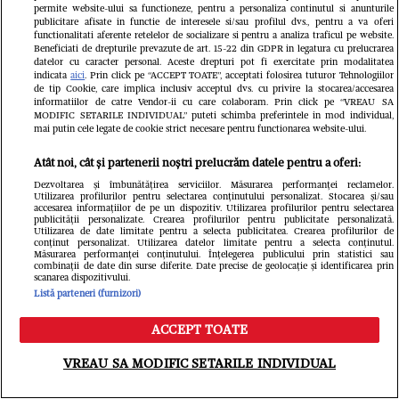
permite website-ului sa functioneze, pentru a personaliza continutul si anunturile
publicitare afisate in functie de interesele si/sau profilul dvs., pentru a va oferi
Din aceeași categorie
functionalitati aferente retelelor de socializare si pentru a analiza traficul pe website.
Beneficiati de drepturile prevazute de art. 15-22 din GDPR in legatura cu prelucrarea
datelor cu caracter personal. Aceste drepturi pot fi exercitate prin modalitatea
indicata
aici
. Prin click pe “ACCEPT TOATE”, acceptati folosirea tuturor Tehnologiilor
de tip Cookie, care implica inclusiv acceptul dvs. cu privire la stocarea/accesarea
informatiilor de catre Vendor-ii cu care colaboram. Prin click pe “VREAU SA
MODIFIC SETARILE INDIVIDUAL” puteti schimba preferintele in mod individual,
mai putin cele legate de cookie strict necesare pentru functionarea website-ului.
Atât noi, cât și partenerii noștri prelucrăm datele pentru a oferi:
Dezvoltarea și îmbunătățirea serviciilor. Măsurarea performanței reclamelor.
Utilizarea profilurilor pentru selectarea conținutului personalizat. Stocarea și/sau
accesarea informațiilor de pe un dispozitiv. Utilizarea profilurilor pentru selectarea
publicității personalizate. Crearea profilurilor pentru publicitate personalizată.
Utilizarea de date limitate pentru a selecta publicitatea. Crearea profilurilor de
conținut personalizat. Utilizarea datelor limitate pentru a selecta conținutul.
Măsurarea performanței conținutului. Înțelegerea publicului prin statistici sau
combinații de date din surse diferite. Date precise de geolocație și identificarea prin
VEDETE SI EVENIMENTE
VEDETE S
scanarea dispozitivului.
Listă parteneri (furnizori)
Cine este și cum arată soția lui
Ioana Gingh
ACCEPT TOATE
Gheorghe Visu. Actorul a fost burlac
majoratul f
Meniu
Caută
până la 50 de ani: "Soția mea e
invitați: „O 
VREAU SA MODIFIC SETARILE INDIVIDUAL
familia mea și singurul om care-mi
petrecere, 