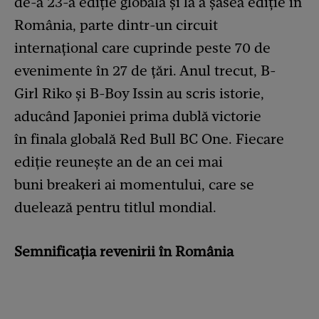
de-a 23-a ediție globală și la a șasea ediție în
România, parte dintr-un circuit
internațional care cuprinde peste 70 de
evenimente în 27 de țări. Anul trecut, B-
Girl Riko și B-Boy Issin au scris istorie,
aducând Japoniei prima dublă victorie
în finala globală Red Bull BC One. Fiecare
ediție reunește an de an cei mai
buni breakeri ai momentului, care se
duelează pentru titlul mondial.
Semnificația revenirii în România