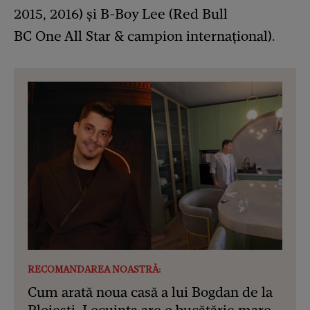
2015, 2016) și B-Boy Lee (Red Bull
BC One All Star & campion internațional).
RECOMANDAREA NOASTRĂ:
Cum arată noua casă a lui Bogdan de la
Ploiești. Locuința are o bucătărie mare,