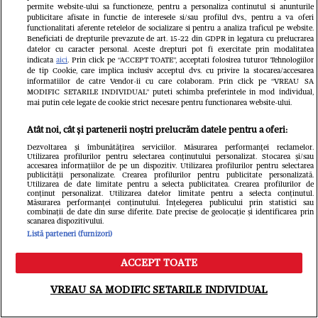
permite website-ului sa functioneze, pentru a personaliza continutul si anunturile
publicitare afisate in functie de interesele si/sau profilul dvs., pentru a va oferi
functionalitati aferente retelelor de socializare si pentru a analiza traficul pe website.
Beneficiati de drepturile prevazute de art. 15-22 din GDPR in legatura cu prelucrarea
datelor cu caracter personal. Aceste drepturi pot fi exercitate prin modalitatea
Urmărește-ne pe
Google News
indicata
aici
. Prin click pe “ACCEPT TOATE”, acceptati folosirea tuturor Tehnologiilor
de tip Cookie, care implica inclusiv acceptul dvs. cu privire la stocarea/accesarea
informatiilor de catre Vendor-ii cu care colaboram. Prin click pe “VREAU SA
Libertatea.ro
MODIFIC SETARILE INDIVIDUAL” puteti schimba preferintele in mod individual,
mai putin cele legate de cookie strict necesare pentru functionarea website-ului.
Atât noi, cât și partenerii noștri prelucrăm datele pentru a oferi:
Dezvoltarea și îmbunătățirea serviciilor. Măsurarea performanței reclamelor.
Utilizarea profilurilor pentru selectarea conținutului personalizat. Stocarea și/sau
accesarea informațiilor de pe un dispozitiv. Utilizarea profilurilor pentru selectarea
publicității personalizate. Crearea profilurilor pentru publicitate personalizată.
Utilizarea de date limitate pentru a selecta publicitatea. Crearea profilurilor de
conținut personalizat. Utilizarea datelor limitate pentru a selecta conținutul.
Măsurarea performanței conținutului. Înțelegerea publicului prin statistici sau
combinații de date din surse diferite. Date precise de geolocație și identificarea prin
scanarea dispozitivului.
Listă parteneri (furnizori)
Îmbulzeală și bătaie pe promoții la
ACCEPT TOATE
deschiderea magazinului lui Călin
Meniu
Caută
VREAU SA MODIFIC SETARILE INDIVIDUAL
Donca din București. O femeie a fost