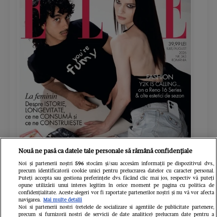
Nouă ne pasă ca datele tale personale să rămână confidențiale
ELLE - ediția iulie/august 2026
Gard
Noi și partenerii noștri
596
stocăm și/sau accesăm informații pe dispozitivul dvs.,
39.99 RON
precum identificatorii cookie unici pentru prelucrarea datelor cu caracter personal.
Puteți accepta sau gestiona preferințele dvs. făcând clic mai jos, respectiv vă puteți
opune utilizării unui interes legitim în orice moment pe pagina cu politica de
Cumpără acum
confidențialitate. Aceste alegeri vor fi raportate partenerilor noștri și nu vă vor afecta
navigarea.
Mai multe detalii
Noi si partenerii nostri (retelele de socializare si agentiile de publicitate partenere,
precum si furnizorii nostri de servicii de date analitice) prelucram date pentru a