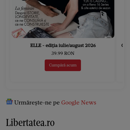
ELLE - ediția iulie/august 2026
Gard
39.99 RON
Cumpără acum
Urmărește-ne pe
Google News
Libertatea.ro