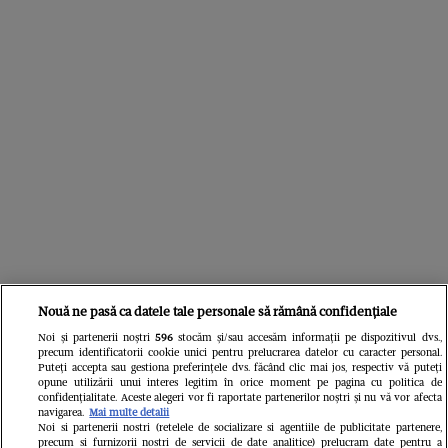
Nouă ne pasă ca datele tale personale să rămână confidențiale
Noi și partenerii noștri
596
stocăm și/sau accesăm informații pe dispozitivul dvs.,
precum identificatorii cookie unici pentru prelucrarea datelor cu caracter personal.
Libertatea
Puteți accepta sau gestiona preferințele dvs. făcând clic mai jos, respectiv vă puteți
opune utilizării unui interes legitim în orice moment pe pagina cu politica de
confidențialitate. Aceste alegeri vor fi raportate partenerilor noștri și nu vă vor afecta
navigarea.
Mai multe detalii
Noi si partenerii nostri (retelele de socializare si agentiile de publicitate partenere,
precum si furnizorii nostri de servicii de date analitice) prelucram date pentru a