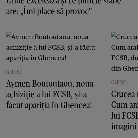
Unde excelează și ce puncte slabe
are: „Îmi place să provoc”
GSP.RO
Aymen Boutoutaou, noua
GSP.RO
Crucea 
achiziție a lui FCSB, și-a
Cum ara
făcut apariția în Ghencea!
lui FCS
imagini