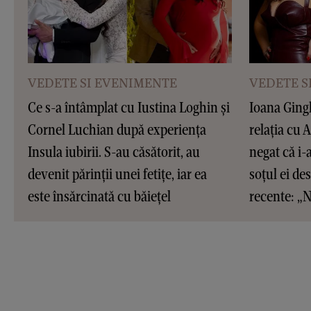
VEDETE SI EVENIMENTE
VEDETE S
Ce s-a întâmplat cu Iustina Loghin și
Ioana Ging
Cornel Luchian după experiența
relația cu 
Insula iubirii. S-au căsătorit, au
negat că i-
devenit părinții unei fetițe, iar ea
soțul ei de
este însărcinată cu băiețel
recente: „N