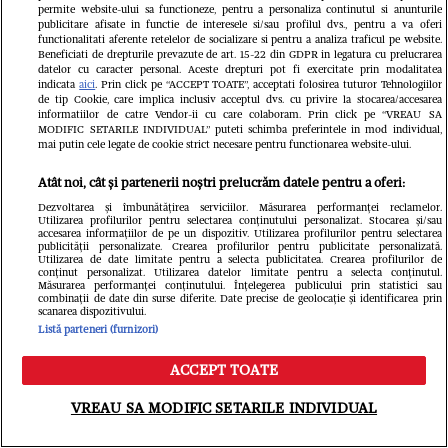
permite website-ului sa functioneze, pentru a personaliza continutul si anunturile
publicitare afisate in functie de interesele si/sau profilul dvs., pentru a va oferi
functionalitati aferente retelelor de socializare si pentru a analiza traficul pe website.
Beneficiati de drepturile prevazute de art. 15-22 din GDPR in legatura cu prelucrarea
datelor cu caracter personal. Aceste drepturi pot fi exercitate prin modalitatea
indicata
aici
. Prin click pe “ACCEPT TOATE”, acceptati folosirea tuturor Tehnologiilor
de tip Cookie, care implica inclusiv acceptul dvs. cu privire la stocarea/accesarea
informatiilor de catre Vendor-ii cu care colaboram. Prin click pe “VREAU SA
MODIFIC SETARILE INDIVIDUAL” puteti schimba preferintele in mod individual,
mai putin cele legate de cookie strict necesare pentru functionarea website-ului.
Îmbulzeală și bătaie pe promoții la
Atât noi, cât și partenerii noștri prelucrăm datele pentru a oferi:
deschiderea magazinului lui Călin
Dezvoltarea și îmbunătățirea serviciilor. Măsurarea performanței reclamelor.
Utilizarea profilurilor pentru selectarea conținutului personalizat. Stocarea și/sau
Donca din București. O femeie a fost
accesarea informațiilor de pe un dispozitiv. Utilizarea profilurilor pentru selectarea
publicității personalizate. Crearea profilurilor pentru publicitate personalizată.
Utilizarea de date limitate pentru a selecta publicitatea. Crearea profilurilor de
luată cu ambulanța
conținut personalizat. Utilizarea datelor limitate pentru a selecta conținutul.
Măsurarea performanței conținutului. Înțelegerea publicului prin statistici sau
combinații de date din surse diferite. Date precise de geolocație și identificarea prin
scanarea dispozitivului.
Listă parteneri (furnizori)
ACCEPT TOATE
Meniu
Caută
VREAU SA MODIFIC SETARILE INDIVIDUAL