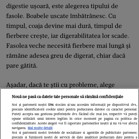
digestie ușoară, este alegerea tipului de
fasole. Boabele uscate îmbătrânesc. Cu
timpul, coaja devine mai dură, timpul de
fierbere crește, iar digerabilitatea lor scade.
Fasolea veche necesită fierbere mai lungă și
rămâne adesea greu de digerat, chiar dacă
pare gătită.
Așadar, dacă te știi cu probleme, alege
fasole din recolte recente. Boabele trebuie
Nouă ne pasă ca datele tale personale să rămână confidențiale
să fie netede, lucioase și uniforme. În
Noi și partenerii noștri
596
stocăm și/sau accesăm informații pe dispozitivul dvs.,
precum identificatorii cookie unici pentru prelucrarea datelor cu caracter personal.
general, sunt mai blânde cu stomacul
Puteți accepta sau gestiona preferințele dvs. făcând clic mai jos, respectiv vă puteți
opune utilizării unui interes legitim în orice moment pe pagina cu politica de
fasolea albă și roșie mică, fasolea cannellini
confidențialitate. Aceste alegeri vor fi raportate partenerilor noștri și nu vă vor afecta
navigarea.
Mai multe detalii
Noi si partenerii nostri (retelele de socializare si agentiile de publicitate partenere,
și fasolea mung. Boabele mari au coajă mai
precum si furnizorii nostri de servicii de date analitice) prelucram date pentru a