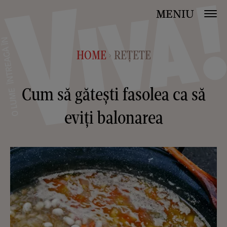
MENIU
HOME
REȚETE
>
Cum să gătești fasolea ca să
eviți balonarea