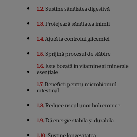
1.2
Susține sănătatea digestivă
1.3
Protejează sănătatea inimii
1.4
Ajută la controlul glicemiei
1.5
Sprijină procesul de slăbire
1.6
Este bogată în vitamine și minerale
esențiale
1.7
Beneficii pentru microbiomul
intestinal
1.8
Reduce riscul unor boli cronice
1.9
Dă energie stabilă și durabilă
1.10
Susține longevitatea