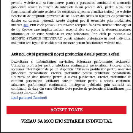
permite website-ului sa functioneze, pentru a personaliza continutul si anunturile
groasă și pot necesita o pregătire mai atentă.
publicitare afisate in functie de interesele si/sau profilul dvs., pentru a va oferi
functionalitati aferente retelelor de socializare si pentru a analiza traficul pe website.
Beneficiati de drepturile prevazute de art. 15-22 din GDPR in legatura cu prelucrarea
datelor cu caracter personal. Aceste drepturi pot fi exercitate prin modalitatea
Cum să gătești fasolea ca să eviți
indicata
aici
. Prin click pe “ACCEPT TOATE”, acceptati folosirea tuturor Tehnologiilor
de tip Cookie, care implica inclusiv acceptul dvs. cu privire la stocarea/accesarea
informatiilor de catre Vendor-ii cu care colaboram. Prin click pe “VREAU SA
balonarea
MODIFIC SETARILE INDIVIDUAL” puteti schimba preferintele in mod individual,
mai putin cele legate de cookie strict necesare pentru functionarea website-ului.
Atât noi, cât și partenerii noștri prelucrăm datele pentru a oferi:
Acestea fiind spuse, concluzia e simplă.
Dezvoltarea și îmbunătățirea serviciilor. Măsurarea performanței reclamelor.
Utilizarea profilurilor pentru selectarea conținutului personalizat. Stocarea și/sau
Fasolea nu trebuie eliminată din dietă, ci
accesarea informațiilor de pe un dispozitiv. Utilizarea profilurilor pentru selectarea
publicității personalizate. Crearea profilurilor pentru publicitate personalizată.
Utilizarea de date limitate pentru a selecta publicitatea. Crearea profilurilor de
înțeleasă. În fond, secretul nu stă în boabe,
conținut personalizat. Utilizarea datelor limitate pentru a selecta conținutul.
Măsurarea performanței conținutului. Înțelegerea publicului prin statistici sau
ci în gesturile mici ale bucătarului. Dacă apa
combinații de date din surse diferite. Date precise de geolocație și identificarea prin
scanarea dispozitivului.
e schimbată la timp, focul domolit, aromele
Listă parteneri (furnizori)
potrivite și există răbdare, totul iese perfect.
ACCEPT TOATE
Meniu
Caută
Atunci când fasolea este gătită cu grijă, ea nu
VREAU SA MODIFIC SETARILE INDIVIDUAL
mai este cauza disconfortului, ci exact