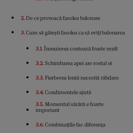
2
De ce provoacă fasolea balonare
3
Cum să gătești fasolea ca să eviți balonarea
3.1
Înmuierea contează foarte mult
3.2
Schimbarea apei are rostul ei
3.3
Fierberea lentă necesită răbdare
3.4
Condimentele ajută
3.5
Momentul sărării e foarte
important
3.6
Combinațiile fac diferența