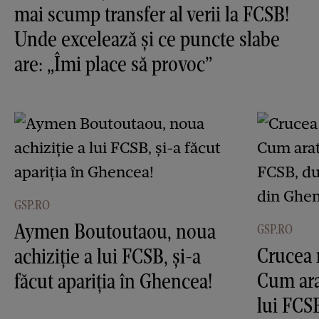
mai scump transfer al verii la FCSB!
Unde excelează și ce puncte slabe
are: „Îmi place să provoc”
GSP.RO
Aymen Boutoutaou, noua
GSP.RO
Crucea 
achiziție a lui FCSB, și-a
Cum ara
făcut apariția în Ghencea!
lui FCS