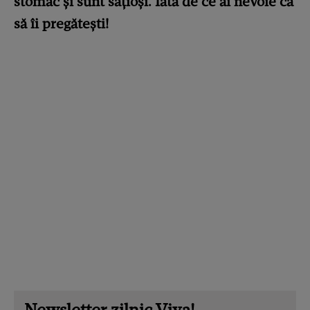
stomac și sunt sățioși. Iată de ce ai nevoie ca
să îi pregătești!
Newsletter zilnic Viva!