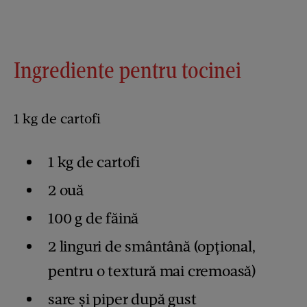
Ingrediente pentru tocinei
1 kg de cartofi
1 kg de cartofi
2 ouă
100 g de făină
2 linguri de smântână (opțional,
pentru o textură mai cremoasă)
sare și piper după gust