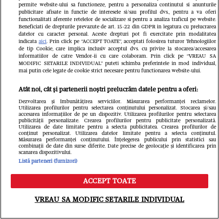
permite website-ului sa functioneze, pentru a personaliza continutul si anunturile
publicitare afisate in functie de interesele si/sau profilul dvs., pentru a va oferi
functionalitati aferente retelelor de socializare si pentru a analiza traficul pe website.
Beneficiati de drepturile prevazute de art. 15-22 din GDPR in legatura cu prelucrarea
datelor cu caracter personal. Aceste drepturi pot fi exercitate prin modalitatea
indicata
aici
. Prin click pe “ACCEPT TOATE”, acceptati folosirea tuturor Tehnologiilor
de tip Cookie, care implica inclusiv acceptul dvs. cu privire la stocarea/accesarea
Vine un
informatiilor de catre Vendor-ii cu care colaboram. Prin click pe “VREAU SA
MODIFIC SETARILE INDIVIDUAL” puteti schimba preferintele in mod individual,
Imagini emoționante cu
mai putin cele legate de cookie strict necesare pentru functionarea website-ului.
istoric 
Elena Udrea și fiica ei, la
Pacific 
Atât noi, cât și partenerii noștri prelucrăm datele pentru a oferi:
Dezvoltarea și îmbunătățirea serviciilor. Măsurarea performanței reclamelor.
un an de când a fost
3,5 grad
Utilizarea profilurilor pentru selectarea conținutului personalizat. Stocarea și/sau
accesarea informațiilor de pe un dispozitiv. Utilizarea profilurilor pentru selectarea
publicității personalizate. Crearea profilurilor pentru publicitate personalizată.
eliberată din închisoare.
Utilizarea de date limitate pentru a selecta publicitatea. Crearea profilurilor de
conținut personalizat. Utilizarea datelor limitate pentru a selecta conținutul.
„Mulțumesc, Doamne”
Măsurarea performanței conținutului. Înțelegerea publicului prin statistici sau
combinații de date din surse diferite. Date precise de geolocație și identificarea prin
scanarea dispozitivului.
Listă parteneri (furnizori)
ACCEPT TOATE
Meniu
Caută
VREAU SA MODIFIC SETARILE INDIVIDUAL