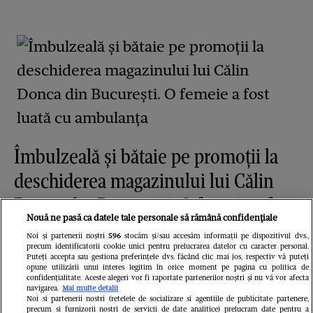
Îmbulzeală și bătaie pe promoții la
deschiderea magazinului lui Călin
Donca din București. O femeie a fost
Nouă ne pasă ca datele tale personale să rămână confidențiale
luată cu ambulanța
Noi și partenerii noștri
596
stocăm și/sau accesăm informații pe dispozitivul dvs.,
precum identificatorii cookie unici pentru prelucrarea datelor cu caracter personal.
Puteți accepta sau gestiona preferințele dvs. făcând clic mai jos, respectiv vă puteți
opune utilizării unui interes legitim în orice moment pe pagina cu politica de
confidențialitate. Aceste alegeri vor fi raportate partenerilor noștri și nu vă vor afecta
navigarea.
Mai multe detalii
Noi si partenerii nostri (retelele de socializare si agentiile de publicitate partenere,
precum si furnizorii nostri de servicii de date analitice) prelucram date pentru a