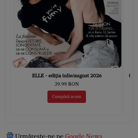
ELLE - ediția iulie/august 2026
Gard
39.99 RON
Cumpără acum
Urmărește-ne pe
Google News