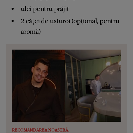
ulei pentru prăjit
2 căței de usturoi (opțional, pentru
aromă)
RECOMANDAREA NOASTRĂ: