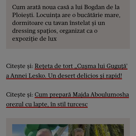
Cum arată noua casă a lui Bogdan de la
Ploiești. Locuința are o bucătărie mare,
dormitoare cu tavan înstelat și un
dressing spațios, organizat ca o
expoziție de lux
Citește și:
Rețeta de tort „Cușma lui Guguță'
a Annei Lesko. Un desert delicios și rapid!
Citește și:
Cum prepară Majda Aboulumosha
orezul cu lapte, în stil turcesc