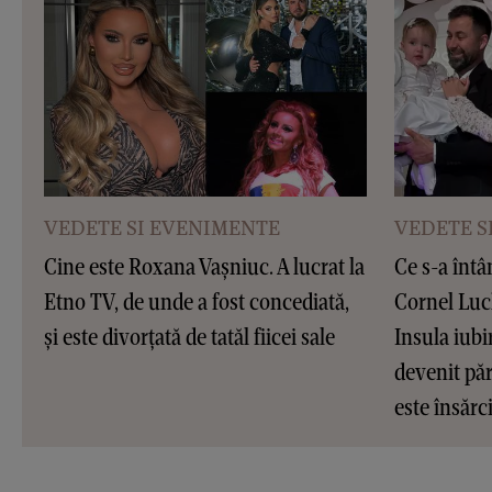
VEDETE SI EVENIMENTE
VEDETE S
Cine este Roxana Vașniuc. A lucrat la
Ce s-a întâ
Etno TV, de unde a fost concediată,
Cornel Luc
și este divorțată de tatăl fiicei sale
Insula iubir
devenit pări
este însărc