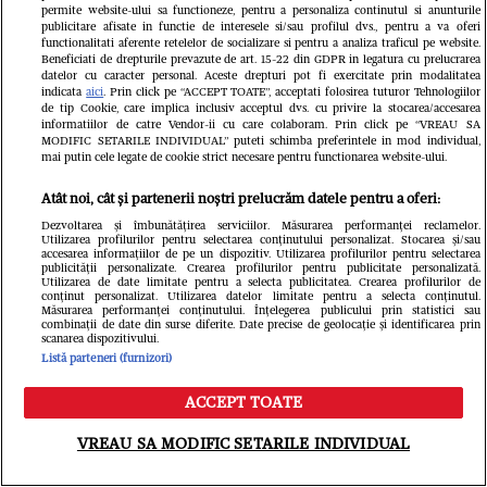
permite website-ului sa functioneze, pentru a personaliza continutul si anunturile
publicitare afisate in functie de interesele si/sau profilul dvs., pentru a va oferi
functionalitati aferente retelelor de socializare si pentru a analiza traficul pe website.
Beneficiati de drepturile prevazute de art. 15-22 din GDPR in legatura cu prelucrarea
datelor cu caracter personal. Aceste drepturi pot fi exercitate prin modalitatea
indicata
aici
. Prin click pe “ACCEPT TOATE”, acceptati folosirea tuturor Tehnologiilor
de tip Cookie, care implica inclusiv acceptul dvs. cu privire la stocarea/accesarea
informatiilor de catre Vendor-ii cu care colaboram. Prin click pe “VREAU SA
MODIFIC SETARILE INDIVIDUAL” puteti schimba preferintele in mod individual,
mai putin cele legate de cookie strict necesare pentru functionarea website-ului.
Atât noi, cât și partenerii noștri prelucrăm datele pentru a oferi:
Dezvoltarea și îmbunătățirea serviciilor. Măsurarea performanței reclamelor.
Utilizarea profilurilor pentru selectarea conținutului personalizat. Stocarea și/sau
accesarea informațiilor de pe un dispozitiv. Utilizarea profilurilor pentru selectarea
publicității personalizate. Crearea profilurilor pentru publicitate personalizată.
Libertatea
Utilizarea de date limitate pentru a selecta publicitatea. Crearea profilurilor de
conținut personalizat. Utilizarea datelor limitate pentru a selecta conținutul.
Măsurarea performanței conținutului. Înțelegerea publicului prin statistici sau
combinații de date din surse diferite. Date precise de geolocație și identificarea prin
scanarea dispozitivului.
Listă parteneri (furnizori)
ACCEPT TOATE
Meniu
Caută
VREAU SA MODIFIC SETARILE INDIVIDUAL