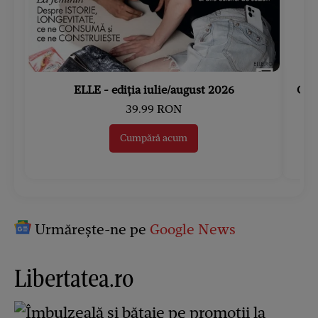
ELLE - ediția iulie/august 2026
Gard
39.99 RON
Cumpără acum
Urmărește-ne pe
Google News
Libertatea.ro