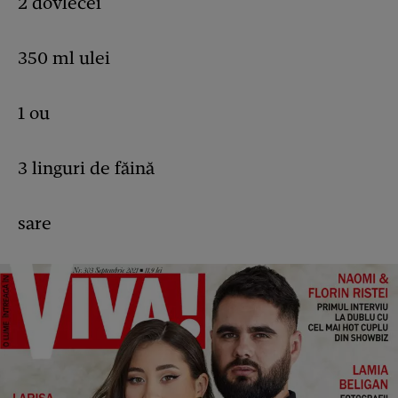
2 dovlecei
350 ml ulei
1 ou
3 linguri de făină
sare