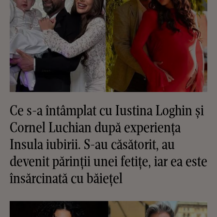
Ce s-a întâmplat cu Iustina Loghin și
Cornel Luchian după experiența
Insula iubirii. S-au căsătorit, au
devenit părinții unei fetițe, iar ea este
însărcinată cu băiețel