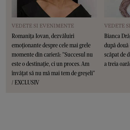
VEDETE SI EVENIMENTE
VEDETE S
Romanița Iovan, dezvăluiri
Bianca Dră
emoționante despre cele mai grele
după două 
momente din carieră: "Succesul nu
scăpat de d
este o destinație, ci un proces. Am
a treia oar
învățat să nu mă mai tem de greșeli"
/ EXCLUSIV