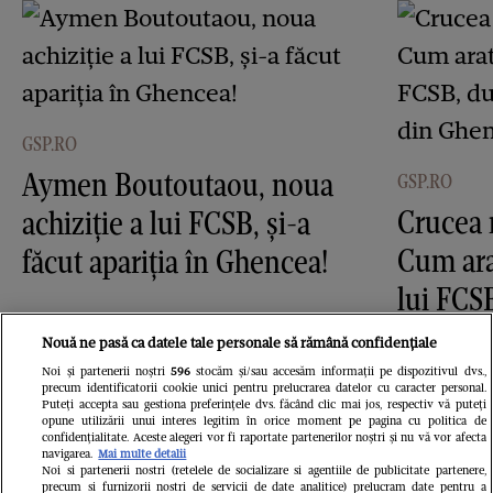
GSP.RO
Aymen Boutoutaou, noua
GSP.RO
Crucea 
achiziție a lui FCSB, și-a
Cum ara
făcut apariția în Ghencea!
lui FCS
imagini
Nouă ne pasă ca datele tale personale să rămână confidențiale
Noi și partenerii noștri
596
stocăm și/sau accesăm informații pe dispozitivul dvs.,
precum identificatorii cookie unici pentru prelucrarea datelor cu caracter personal.
Puteți accepta sau gestiona preferințele dvs. făcând clic mai jos, respectiv vă puteți
opune utilizării unui interes legitim în orice moment pe pagina cu politica de
confidențialitate. Aceste alegeri vor fi raportate partenerilor noștri și nu vă vor afecta
navigarea.
Mai multe detalii
Noi si partenerii nostri (retelele de socializare si agentiile de publicitate partenere,
precum si furnizorii nostri de servicii de date analitice) prelucram date pentru a