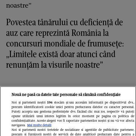
Povestea tânărului cu deficiență de
auz care reprezintă România la
concursuri mondiale de frumusețe:
„Limitele există doar atunci când
renunțăm la visurile noastre”
Nouă ne pasă ca datele tale personale să rămână confidențiale
Noi și partenerii noștri
596
stocăm și/sau accesăm informații pe dispozitivul dvs.,
precum identificatorii cookie unici pentru prelucrarea datelor cu caracter personal.
Puteți accepta sau gestiona preferințele dvs. făcând clic mai jos, respectiv vă puteți
opune utilizării unui interes legitim în orice moment pe pagina cu politica de
confidențialitate. Aceste alegeri vor fi raportate partenerilor noștri și nu vă vor afecta
navigarea.
Mai multe detalii
Noi si partenerii nostri (retelele de socializare si agentiile de publicitate partenere,
precum si furnizorii nostri de servicii de date analitice) prelucram date pentru a