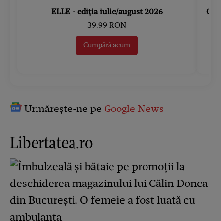
ELLE - ediția iulie/august 2026
Gard
39.99 RON
Cumpără acum
Urmărește-ne pe
Google News
Libertatea.ro