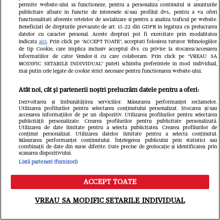
permite website-ului sa functioneze, pentru a personaliza continutul si anunturile
publicitare afisate in functie de interesele si/sau profilul dvs., pentru a va oferi
functionalitati aferente retelelor de socializare si pentru a analiza traficul pe website.
Beneficiati de drepturile prevazute de art. 15-22 din GDPR in legatura cu prelucrarea
datelor cu caracter personal. Aceste drepturi pot fi exercitate prin modalitatea
indicata
aici
. Prin click pe “ACCEPT TOATE”, acceptati folosirea tuturor Tehnologiilor
de tip Cookie, care implica inclusiv acceptul dvs. cu privire la stocarea/accesarea
informatiilor de catre Vendor-ii cu care colaboram. Prin click pe “VREAU SA
MODIFIC SETARILE INDIVIDUAL” puteti schimba preferintele in mod individual,
mai putin cele legate de cookie strict necesare pentru functionarea website-ului.
Din aceeași categorie
Atât noi, cât și partenerii noștri prelucrăm datele pentru a oferi:
Dezvoltarea și îmbunătățirea serviciilor. Măsurarea performanței reclamelor.
Utilizarea profilurilor pentru selectarea conținutului personalizat. Stocarea și/sau
accesarea informațiilor de pe un dispozitiv. Utilizarea profilurilor pentru selectarea
publicității personalizate. Crearea profilurilor pentru publicitate personalizată.
Utilizarea de date limitate pentru a selecta publicitatea. Crearea profilurilor de
conținut personalizat. Utilizarea datelor limitate pentru a selecta conținutul.
Măsurarea performanței conținutului. Înțelegerea publicului prin statistici sau
combinații de date din surse diferite. Date precise de geolocație și identificarea prin
scanarea dispozitivului.
Listă parteneri (furnizori)
ACCEPT TOATE
Meniu
Caută
VREAU SA MODIFIC SETARILE INDIVIDUAL
VEDETE SI EVENIMENTE
VEDETE S