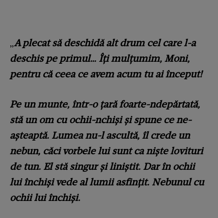
„
A plecat să deschidă alt drum cel care l-a
deschis pe primul… Îți mulțumim, Moni,
pentru că ceea ce avem acum tu ai început!
Pe un munte, într-o ţară foarte-ndepărtată,
stă un om cu ochii-nchiși şi spune ce ne-
aşteaptă. Lumea nu-l ascultă, îl crede un
nebun, căci vorbele lui sunt ca nişte lovituri
de tun. El stă singur şi liniştit. Dar în ochii
lui închişi vede al lumii asfinţit. Nebunul cu
ochii lui închişi.