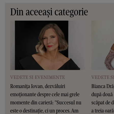
Din aceeași categorie
VEDETE SI EVENIMENTE
VEDETE S
Romanița Iovan, dezvăluiri
Bianca Dră
emoționante despre cele mai grele
după două 
momente din carieră: "Succesul nu
scăpat de d
este o destinație, ci un proces. Am
a treia oar