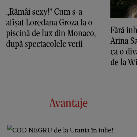
„Rămâi sexy!” Cum s-a
afișat Loredana Groza la o
Fără inh
piscină de lux din Monaco,
Arina S
după spectacolele verii
ca o di
de la 
Avantaje