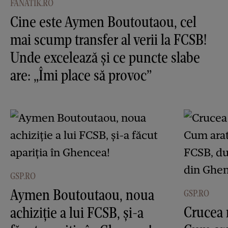
FANATIK.RO
Cine este Aymen Boutoutaou, cel
mai scump transfer al verii la FCSB!
Unde excelează și ce puncte slabe
are: „Îmi place să provoc”
GSP.RO
Aymen Boutoutaou, noua
GSP.RO
Crucea 
achiziție a lui FCSB, și-a