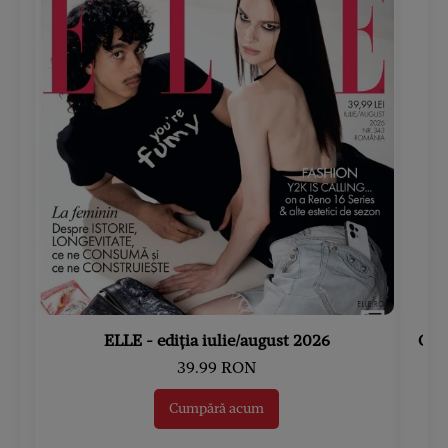
ELLE - ediția iulie/august 2026
Gard
39.99 RON
Cumpără acum