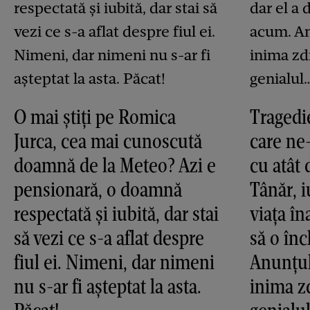
O mai știți pe Romica
Tragedie
Jurca, cea mai cunoscută
care ne
doamnă de la Meteo? Azi e
cu atât 
pensionară, o doamnă
Tânăr, i
respectată și iubită, dar stai
viața în
să vezi ce s-a aflat despre
să o în
fiul ei. Nimeni, dar nimeni
Anunțul
nu s-ar fi așteptat la asta.
inima z