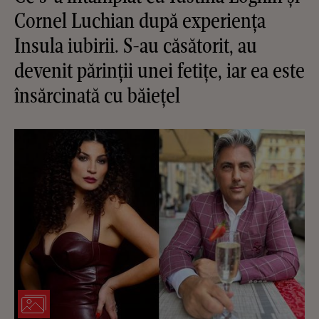
Cornel Luchian după experiența
Insula iubirii. S-au căsătorit, au
devenit părinții unei fetițe, iar ea este
însărcinată cu băiețel