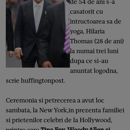
de 54 de ani s-a
casatorit cu
intructoarea sa de
yoga, Hilaria
Thomas (28 de ani)
la numai trei luni
dupa ce si-au
anuntat logodna,
scrie
huffingtonpost
.
Ceremonia si petrecerea a avut loc
sambata, la New York,in prezenta familiei
si prietenilor celebri de la Hollywood,
printre care
Tina Fey, Woody Allen si