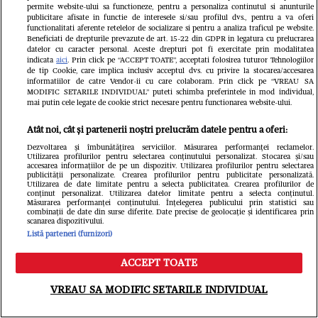
„Nu mi-e jenă să o spun cu voce
permite website-ului sa functioneze, pentru a personaliza continutul si anunturile
publicitare afisate in functie de interesele si/sau profilul dvs., pentru a va oferi
functionalitati aferente retelelor de socializare si pentru a analiza traficul pe website.
tare”. Când toată lumea credea că s-
Beneficiati de drepturile prevazute de art. 15-22 din GDPR in legatura cu prelucrarea
datelor cu caracter personal. Aceste drepturi pot fi exercitate prin modalitatea
au liniștit apele între Codruța Filip și
indicata
aici
. Prin click pe “ACCEPT TOATE”, acceptati folosirea tuturor Tehnologiilor
de tip Cookie, care implica inclusiv acceptul dvs. cu privire la stocarea/accesarea
Valentin Sanfira, cântăreața a decis
informatiilor de catre Vendor-ii cu care colaboram. Prin click pe “VREAU SA
MODIFIC SETARILE INDIVIDUAL” puteti schimba preferintele in mod individual,
mai putin cele legate de cookie strict necesare pentru functionarea website-ului.
să spună tot adevărul despre
mariajul ei eșuat
Atât noi, cât și partenerii noștri prelucrăm datele pentru a oferi:
Dezvoltarea și îmbunătățirea serviciilor. Măsurarea performanței reclamelor.
Utilizarea profilurilor pentru selectarea conținutului personalizat. Stocarea și/sau
accesarea informațiilor de pe un dispozitiv. Utilizarea profilurilor pentru selectarea
publicității personalizate. Crearea profilurilor pentru publicitate personalizată.
Utilizarea de date limitate pentru a selecta publicitatea. Crearea profilurilor de
conținut personalizat. Utilizarea datelor limitate pentru a selecta conținutul.
Măsurarea performanței conținutului. Înțelegerea publicului prin statistici sau
combinații de date din surse diferite. Date precise de geolocație și identificarea prin
scanarea dispozitivului.
Listă parteneri (furnizori)
ACCEPT TOATE
Meniu
Caută
VREAU SA MODIFIC SETARILE INDIVIDUAL