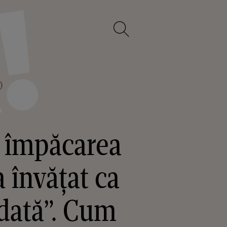
O
 împăcarea
 învățat ca
odată”. Cum