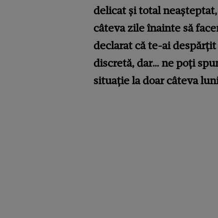
delicat și total neașteptat
câteva zile înainte să fac
declarat că te-ai despărțit 
discretă, dar… ne poți spu
situație la doar câteva lun