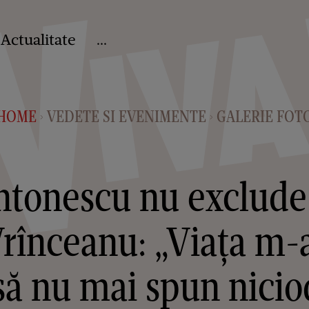
Actualitate
...
HOME
VEDETE SI EVENIMENTE
GALERIE FOT
>
>
ntonescu nu exclude
Vrînceanu: „Viața m-a
să nu mai spun nici