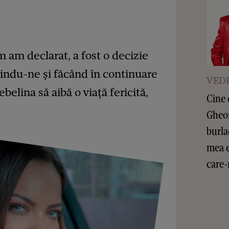
m am declarat, a fost o decizie
indu-ne și făcând în continuare
VEDE
elina să aibă o viață fericită,
Cine 
Gheor
burla
mea e
care-