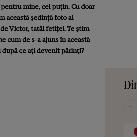
, pentru mine, cel puțin. Cu doar
em această ședință foto ai
de Victor, tatăl fetiței. Te știm
ne cum de s-a ajuns în această
i după ce ați devenit părinți?
Din