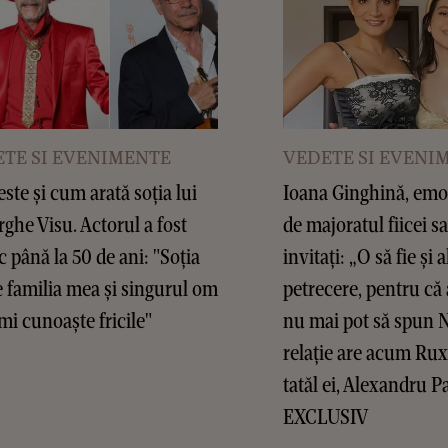
TE SI EVENIMENTE
VEDETE SI EVENI
este și cum arată soția lui
Ioana Ginghină, emoț
ghe Visu. Actorul a fost
de majoratul fiicei sa
c până la 50 de ani: "Soția
invitați: „O să fie și a
 familia mea și singurul om
petrecere, pentru că 
mi cunoaște fricile"
nu mai pot să spun 
relație are acum Ru
tatăl ei, Alexandru P
EXCLUSIV