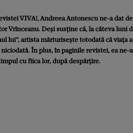
Revistei VIVA!, Andreea Antonescu ne-a dat de
r Vrînceanu. Deși susține că, la câteva luni de
l lui”, artista mărturisește totodată că viața a
iciodată. În plus, în paginile revistei, ea ne-
 timpul cu fiica lor, după despărțire.