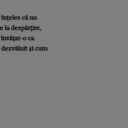
 înțeles că nu
 la despărțire,
 învățat-o ca
a dezvăluit și cum