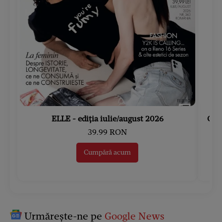
ELLE - ediția iulie/august 2026
Gard
39.99 RON
Cumpără acum
Urmărește-ne pe
Google News