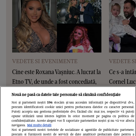
VEDETE SI EVENIMENTE
VEDETE S
Cine este Roxana Vașniuc. A lucrat la
Ce s-a întâ
Etno TV, de unde a fost concediată,
Cornel Luc
și este divorțată de tatăl fiicei sale
Insula iubir
Nouă ne pasă ca datele tale personale să rămână confidențiale
devenit pări
Noi și partenerii noștri
596
stocăm și/sau accesăm informații pe dispozitivul dvs.,
precum identificatorii cookie unici pentru prelucrarea datelor cu caracter personal.
este însărc
Puteți accepta sau gestiona preferințele dvs. făcând clic mai jos, respectiv vă puteți
opune utilizării unui interes legitim în orice moment pe pagina cu politica de
confidențialitate. Aceste alegeri vor fi raportate partenerilor noștri și nu vă vor afecta
navigarea.
Mai multe detalii
Noi si partenerii nostri (retelele de socializare si agentiile de publicitate partenere,
precum si furnizorii nostri de servicii de date analitice) prelucram date pentru a