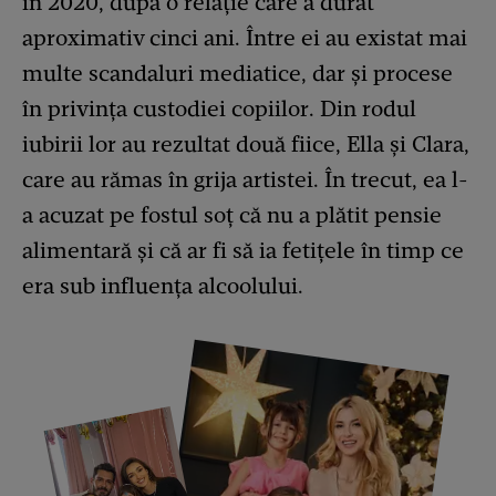
în 2020, după o relație care a durat
aproximativ cinci ani. Între ei au existat mai
multe scandaluri mediatice, dar și procese
în privința custodiei copiilor. Din rodul
iubirii lor au rezultat două fiice, Ella și Clara,
care au rămas în grija artistei. În trecut, ea l-
a acuzat pe fostul soț că nu a plătit pensie
alimentară și că ar fi să ia fetițele în timp ce
era sub influența alcoolului.