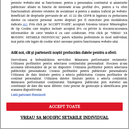
permite website-ului sa functioneze, pentru a personaliza continutul si anunturile
publicitare afisate in functie de interesele si/sau profilul dvs., pentru a va oferi
functionalitati aferente retelelor de socializare si pentru a analiza traficul pe website.
Beneficiati de drepturile prevazute de art. 15-22 din GDPR in legatura cu prelucrarea
datelor cu caracter personal. Aceste drepturi pot fi exercitate prin modalitatea
indicata
aici
. Prin click pe “ACCEPT TOATE”, acceptati folosirea tuturor Tehnologiilor
de tip Cookie, care implica inclusiv acceptul dvs. cu privire la stocarea/accesarea
informatiilor de catre Vendor-ii cu care colaboram. Prin click pe “VREAU SA
MODIFIC SETARILE INDIVIDUAL” puteti schimba preferintele in mod individual,
mai putin cele legate de cookie strict necesare pentru functionarea website-ului.
Atât noi, cât și partenerii noștri prelucrăm datele pentru a oferi:
Dezvoltarea și îmbunătățirea serviciilor. Măsurarea performanței reclamelor.
Utilizarea profilurilor pentru selectarea conținutului personalizat. Stocarea și/sau
accesarea informațiilor de pe un dispozitiv. Utilizarea profilurilor pentru selectarea
publicității personalizate. Crearea profilurilor pentru publicitate personalizată.
Utilizarea de date limitate pentru a selecta publicitatea. Crearea profilurilor de
conținut personalizat. Utilizarea datelor limitate pentru a selecta conținutul.
Măsurarea performanței conținutului. Înțelegerea publicului prin statistici sau
combinații de date din surse diferite. Date precise de geolocație și identificarea prin
scanarea dispozitivului.
Listă parteneri (furnizori)
ACCEPT TOATE
Meniu
Caută
Citește în continuare
VREAU SA MODIFIC SETARILE INDIVIDUAL