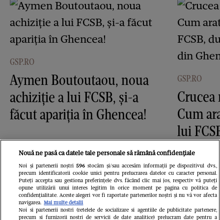
GSP.RO
Aymen Boutoutaou, noua
GSP.RO
Crucea 
achiziție a lui FCSB, și-a
Cum ara
făcut apariția în Ghencea!
lui FCS
imagini
Nouă ne pasă ca datele tale personale să rămână confidențiale
Noi și partenerii noștri
596
stocăm și/sau accesăm informații pe dispozitivul dvs.,
precum identificatorii cookie unici pentru prelucrarea datelor cu caracter personal.
Puteți accepta sau gestiona preferințele dvs. făcând clic mai jos, respectiv vă puteți
opune utilizării unui interes legitim în orice moment pe pagina cu politica de
confidențialitate. Aceste alegeri vor fi raportate partenerilor noștri și nu vă vor afecta
navigarea.
Mai multe detalii
Noi si partenerii nostri (retelele de socializare si agentiile de publicitate partenere,
precum si furnizorii nostri de servicii de date analitice) prelucram date pentru a