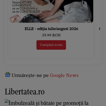
ELLE - ediția iulie/august 2026
Gard
39.99 RON
Cumpără acum
Urmărește-ne pe
Google News
Libertatea.ro