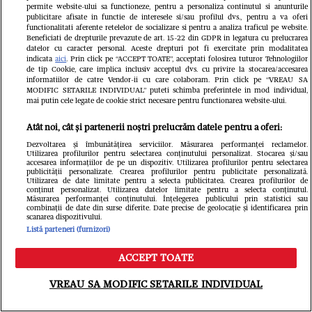
permite website-ului sa functioneze, pentru a personaliza continutul si anunturile
publicitare afisate in functie de interesele si/sau profilul dvs., pentru a va oferi
functionalitati aferente retelelor de socializare si pentru a analiza traficul pe website.
Beneficiati de drepturile prevazute de art. 15-22 din GDPR in legatura cu prelucrarea
datelor cu caracter personal. Aceste drepturi pot fi exercitate prin modalitatea
indicata
aici
. Prin click pe “ACCEPT TOATE”, acceptati folosirea tuturor Tehnologiilor
de tip Cookie, care implica inclusiv acceptul dvs. cu privire la stocarea/accesarea
informatiilor de catre Vendor-ii cu care colaboram. Prin click pe “VREAU SA
MODIFIC SETARILE INDIVIDUAL” puteti schimba preferintele in mod individual,
mai putin cele legate de cookie strict necesare pentru functionarea website-ului.
Atât noi, cât și partenerii noștri prelucrăm datele pentru a oferi:
Dezvoltarea și îmbunătățirea serviciilor. Măsurarea performanței reclamelor.
Utilizarea profilurilor pentru selectarea conținutului personalizat. Stocarea și/sau
accesarea informațiilor de pe un dispozitiv. Utilizarea profilurilor pentru selectarea
Libertatea
publicității personalizate. Crearea profilurilor pentru publicitate personalizată.
Utilizarea de date limitate pentru a selecta publicitatea. Crearea profilurilor de
conținut personalizat. Utilizarea datelor limitate pentru a selecta conținutul.
Măsurarea performanței conținutului. Înțelegerea publicului prin statistici sau
combinații de date din surse diferite. Date precise de geolocație și identificarea prin
scanarea dispozitivului.
Listă parteneri (furnizori)
ACCEPT TOATE
Meniu
Caută
VREAU SA MODIFIC SETARILE INDIVIDUAL