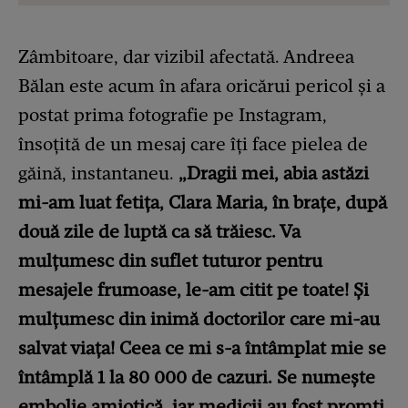
Zâmbitoare, dar vizibil afectată. Andreea
Bălan este acum în afara oricărui pericol și a
postat prima fotografie pe Instagram,
însoțită de un mesaj care îți face pielea de
găină, instantaneu.
„Dragii mei, abia astăzi
mi-am luat fetiţa, Clara Maria, în braţe, după
două zile de luptă ca să trăiesc. Va
mulţumesc din suflet tuturor pentru
mesajele frumoase, le-am citit pe toate! Şi
mulţumesc din inimă doctorilor care mi-au
salvat viaţa! Ceea ce mi s-a întâmplat mie se
întâmplă 1 la 80 000 de cazuri. Se numeşte
embolie amiotică, iar medicii au fost promţi