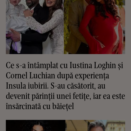
Ce s-a întâmplat cu Iustina Loghin și
Cornel Luchian după experiența
Insula iubirii. S-au căsătorit, au
devenit părinții unei fetițe, iar ea este
însărcinată cu băiețel