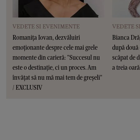
VEDETE SI EVENIMENTE
VEDETE S
Romanița Iovan, dezvăluiri
Bianca Dră
emoționante despre cele mai grele
după două 
momente din carieră: "Succesul nu
scăpat de d
este o destinație, ci un proces. Am
a treia oar
învățat să nu mă mai tem de greșeli"
/ EXCLUSIV