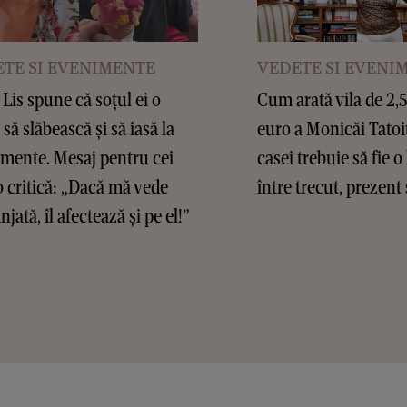
TE SI EVENIMENTE
VEDETE SI EVENI
Lis spune că soțul ei o
Cum arată vila de 2,
 să slăbească și să iasă la
euro a Monicăi Tatoi
mente. Mesaj pentru cei
casei trebuie să fie o
o critică: „Dacă mă vede
între trecut, prezent 
jată, îl afectează și pe el!”