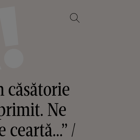
n căsătorie
primit. Ne
ceartă...” /