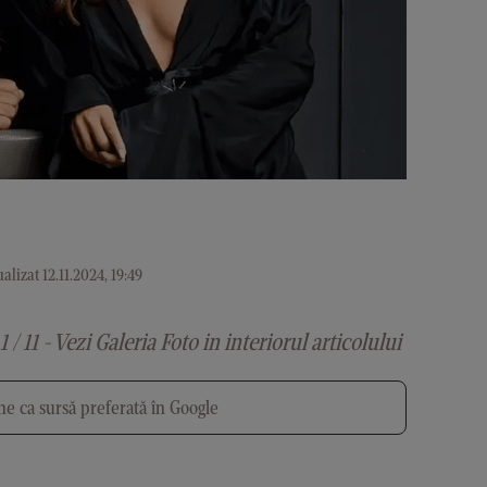
alizat 12.11.2024, 19:49
1 / 11 - Vezi Galeria Foto in interiorul articolului
e ca sursă preferată în Google