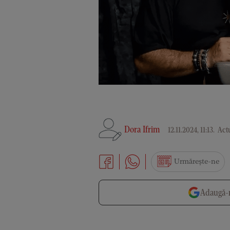
Dora Ifrim
12.11.2024, 11:13
.
Actu
Urmărește-ne
Adaugă-n