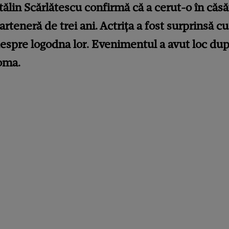
ălin Scărlătescu confirmă că a cerut-o în căs
arteneră de trei ani. Actrița a fost surprinsă c
 despre logodna lor. Evenimentul a avut loc du
Roma.