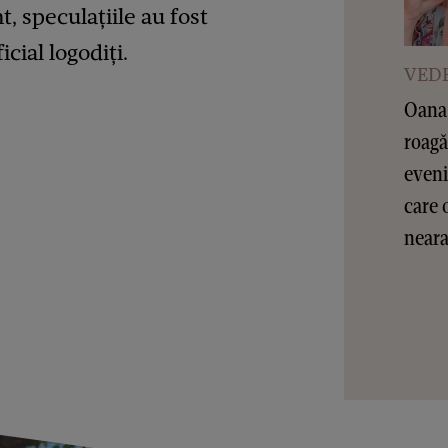
, speculațiile au fost
icial logodiți.
VEDE
Oana 
roagă
eveni
care 
nearan