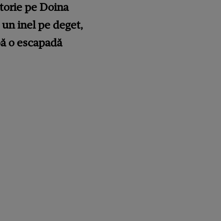
ătorie pe Doina
u un inel pe deget,
pă o escapadă