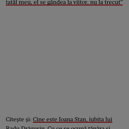
tatăl meu, el se gândea la viitor, nu la trecut”
Citește și:
Cine este Ioana Stan, iubita lui
Radu Drăgușin. Cu ce se ocupă tânăra și