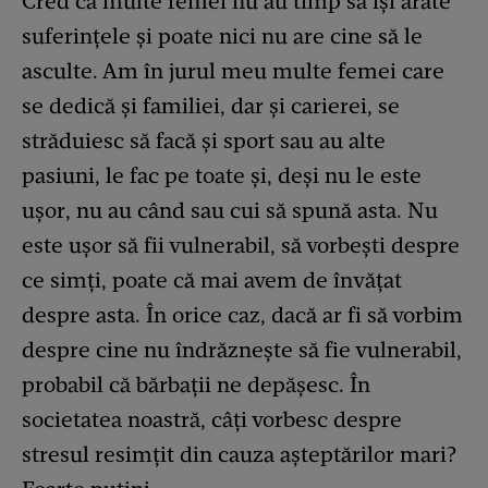
Cred că multe femei nu au timp să își arate
suferințele și poate nici nu are cine să le
asculte. Am în jurul meu multe femei care
se dedică și familiei, dar și carierei, se
străduiesc să facă și sport sau au alte
pasiuni, le fac pe toate și, deși nu le este
ușor, nu au când sau cui să spună asta. Nu
este ușor să fii vulnerabil, să vorbești despre
ce simți, poate că mai avem de învățat
despre asta. În orice caz, dacă ar fi să vorbim
despre cine nu îndrăznește să fie vulnerabil,
probabil că bărbații ne depășesc. În
societatea noastră, câți vorbesc despre
stresul resimțit din cauza așteptărilor mari?