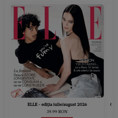
ELLE - ediția iulie/august 2026
Gard
39.99 RON