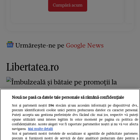
Cumpără acum
Urmărește-ne pe
Google News
Libertatea.ro
Nouă ne pasă ca datele tale personale să rămână confidențiale
Noi și partenerii noștri
596
stocăm și/sau accesăm informații pe dispozitivul dvs.,
precum identificatorii cookie unici pentru prelucrarea datelor cu caracter personal.
Puteți accepta sau gestiona preferințele dvs. făcând clic mai jos, respectiv vă puteți
opune utilizării unui interes legitim în orice moment pe pagina cu politica de
confidențialitate. Aceste alegeri vor fi raportate partenerilor noștri și nu vă vor afecta
Îmbulzeală și bătaie pe promoții la
navigarea.
Mai multe detalii
Noi si partenerii nostri (retelele de socializare si agentiile de publicitate partenere,
precum si furnizorii nostri de servicii de date analitice) prelucram date pentru a