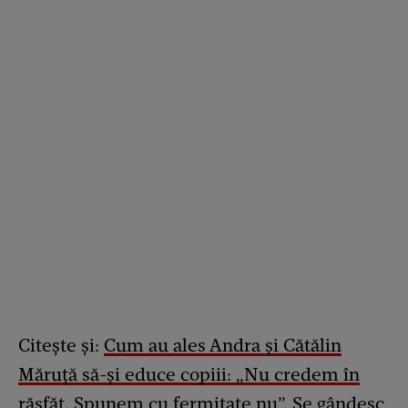
Citește și:
Cum au ales Andra și Cătălin
Măruță să-și educe copiii: „Nu credem în
răsfăț. Spunem cu fermitate nu”. Se gândesc