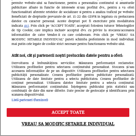
deschiderea magazinului lui Călin
permite website-ului sa functioneze, pentru a personaliza continutul si anunturile
publicitare afisate in functie de interesele si/sau profilul dvs., pentru a va oferi
Donca din București. O femeie a fost
functionalitati aferente retelelor de socializare si pentru a analiza traficul pe website.
Beneficiati de drepturile prevazute de art. 15-22 din GDPR in legatura cu prelucrarea
luată cu ambulanța
datelor cu caracter personal. Aceste drepturi pot fi exercitate prin modalitatea
indicata
aici
. Prin click pe “ACCEPT TOATE”, acceptati folosirea tuturor Tehnologiilor
de tip Cookie, care implica inclusiv acceptul dvs. cu privire la stocarea/accesarea
Fanatik
informatiilor de catre Vendor-ii cu care colaboram. Prin click pe “VREAU SA
MODIFIC SETARILE INDIVIDUAL” puteti schimba preferintele in mod individual,
mai putin cele legate de cookie strict necesare pentru functionarea website-ului.
Atât noi, cât și partenerii noștri prelucrăm datele pentru a oferi:
Dezvoltarea și îmbunătățirea serviciilor. Măsurarea performanței reclamelor.
Utilizarea profilurilor pentru selectarea conținutului personalizat. Stocarea și/sau
accesarea informațiilor de pe un dispozitiv. Utilizarea profilurilor pentru selectarea
publicității personalizate. Crearea profilurilor pentru publicitate personalizată.
Utilizarea de date limitate pentru a selecta publicitatea. Crearea profilurilor de
conținut personalizat. Utilizarea datelor limitate pentru a selecta conținutul.
Măsurarea performanței conținutului. Înțelegerea publicului prin statistici sau
combinații de date din surse diferite. Date precise de geolocație și identificarea prin
Cine este românca angajată la PSG,
scanarea dispozitivului.
Listă parteneri (furnizori)
cel mai puternic club din Europa.
ACCEPT TOATE
Tânăra explică de ce fotbalul
Meniu
Caută
VREAU SA MODIFIC SETARILE INDIVIDUAL
românesc este mult în spatele celui