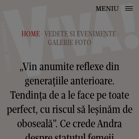
MENIU
HOME
VEDETE SI EVENIMENTE
>
>
GALERIE FOTO
„Vin anumite reflexe din
generațiile anterioare.
Tendința de a le face pe toate
perfect, cu riscul să leșinăm de
oboseală”. Ce crede Andra
despre statutul femeii