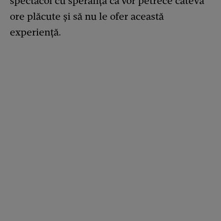
spectacol cu speranța că vor petrece câteva
ore plăcute și să nu le ofer această
experiență.