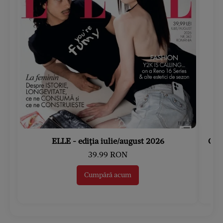
ELLE - ediția iulie/august 2026
Gard
39.99 RON
Cumpără acum