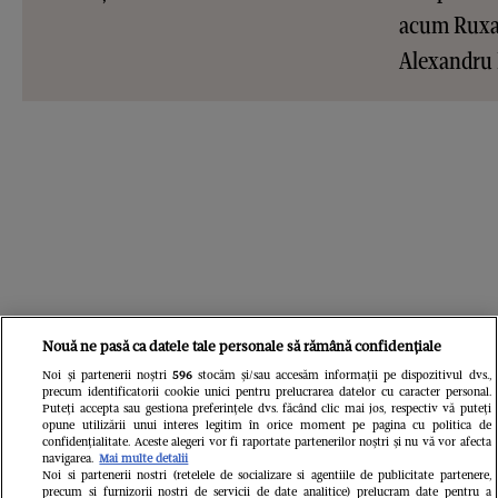
acum Ruxan
Alexandru
Nouă ne pasă ca datele tale personale să rămână confidențiale
Noi și partenerii noștri
596
stocăm și/sau accesăm informații pe dispozitivul dvs.,
precum identificatorii cookie unici pentru prelucrarea datelor cu caracter personal.
Puteți accepta sau gestiona preferințele dvs. făcând clic mai jos, respectiv vă puteți
opune utilizării unui interes legitim în orice moment pe pagina cu politica de
confidențialitate. Aceste alegeri vor fi raportate partenerilor noștri și nu vă vor afecta
navigarea.
Mai multe detalii
Noi si partenerii nostri (retelele de socializare si agentiile de publicitate partenere,
precum si furnizorii nostri de servicii de date analitice) prelucram date pentru a