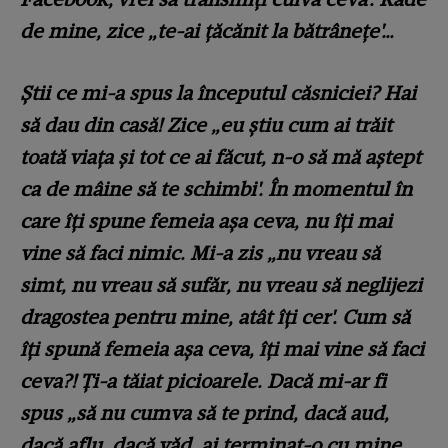
de mine, zice „te-ai țăcănit la bătrânețe'…
Știi ce mi-a spus la începutul căsniciei? Hai
să dau din casă! Zice „eu știu cum ai trăit
toată viața și tot ce ai făcut, n-o să mă aștept
ca de mâine să te schimbi'. În momentul în
care îți spune femeia așa ceva, nu îți mai
vine să faci nimic. Mi-a zis „nu vreau să
simt, nu vreau să sufăr, nu vreau să neglijezi
dragostea pentru mine, atât îți cer'. Cum să
îți spună femeia așa ceva, îți mai vine să faci
ceva?! Ți-a tăiat picioarele. Dacă mi-ar fi
spus „să nu cumva să te prind, dacă aud,
dacă aflu, dacă văd, ai terminat-o cu mine,