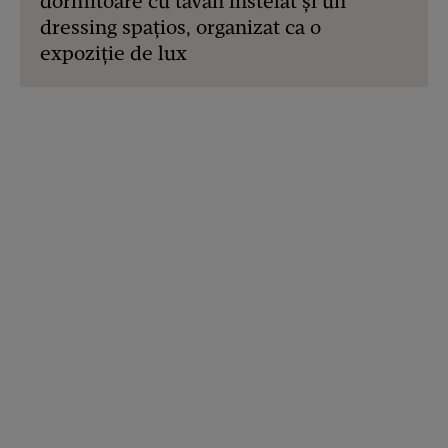
dormitoare cu tavan înstelat și un
dressing spațios, organizat ca o
expoziție de lux