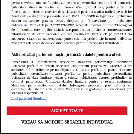
permite website-ului sa functioneze, pentru a personaliza continutul si anunturile
publicitare afisate in functie de interesele si/sau profilul dvs., pentru a va oferi
functionalitati aferente retelelor de socializare si pentru a analiza traficul pe website.
Beneficiati de drepturile prevazute de art. 15-22 din GDPR in legatura cu prelucrarea
datelor cu caracter personal. Aceste drepturi pot fi exercitate prin modalitatea
Citește în continuare
indicata
aici
. Prin click pe “ACCEPT TOATE”, acceptati folosirea tuturor Tehnologiilor
de tip Cookie, care implica inclusiv acceptul dvs. cu privire la stocarea/accesarea
informatiilor de catre Vendor-ii cu care colaboram. Prin click pe “VREAU SA
MODIFIC SETARILE INDIVIDUAL” puteti schimba preferintele in mod individual,
mai putin cele legate de cookie strict necesare pentru functionarea website-ului.
Atât noi, cât și partenerii noștri prelucrăm datele pentru a oferi:
Dezvoltarea și îmbunătățirea serviciilor. Măsurarea performanței reclamelor.
Utilizarea profilurilor pentru selectarea conținutului personalizat. Stocarea și/sau
accesarea informațiilor de pe un dispozitiv. Utilizarea profilurilor pentru selectarea
publicității personalizate. Crearea profilurilor pentru publicitate personalizată.
Utilizarea de date limitate pentru a selecta publicitatea. Crearea profilurilor de
conținut personalizat. Utilizarea datelor limitate pentru a selecta conținutul.
Măsurarea performanței conținutului. Înțelegerea publicului prin statistici sau
combinații de date din surse diferite. Date precise de geolocație și identificarea prin
scanarea dispozitivului.
Listă parteneri (furnizori)
ACCEPT TOATE
Meniu
Caută
VREAU SA MODIFIC SETARILE INDIVIDUAL
Cine este și cum arată soția lui