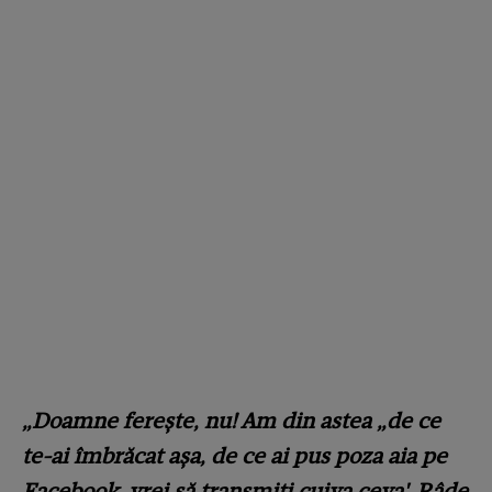
„Doamne ferește, nu! Am din astea „de ce
te-ai îmbrăcat așa, de ce ai pus poza aia pe
Facebook, vrei să transmiți cuiva ceva'. Râde