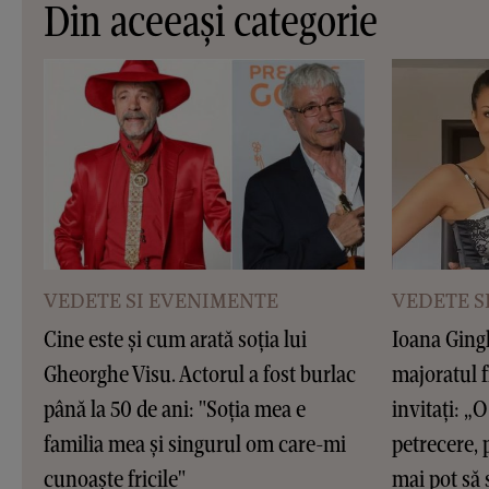
Din aceeași categorie
VEDETE SI EVENIMENTE
VEDETE S
Cine este și cum arată soția lui
Ioana Gingh
Gheorghe Visu. Actorul a fost burlac
majoratul f
până la 50 de ani: "Soția mea e
invitați: „O 
familia mea și singurul om care-mi
petrecere, 
cunoaște fricile"
mai pot să 