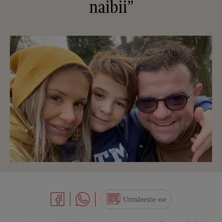
naibii”
Urmărește-ne