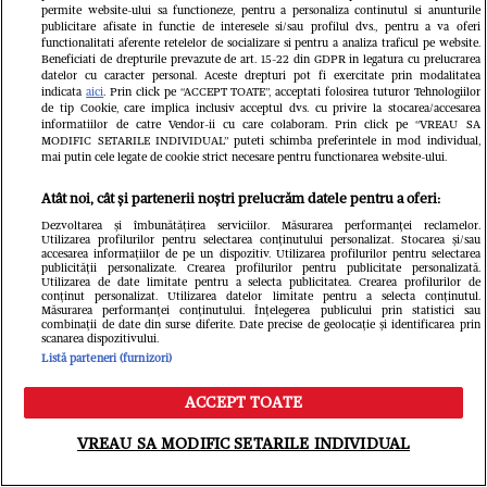
permite website-ului sa functioneze, pentru a personaliza continutul si anunturile
publicitare afisate in functie de interesele si/sau profilul dvs., pentru a va oferi
Din aceeași categorie
functionalitati aferente retelelor de socializare si pentru a analiza traficul pe website.
Beneficiati de drepturile prevazute de art. 15-22 din GDPR in legatura cu prelucrarea
datelor cu caracter personal. Aceste drepturi pot fi exercitate prin modalitatea
indicata
aici
. Prin click pe “ACCEPT TOATE”, acceptati folosirea tuturor Tehnologiilor
de tip Cookie, care implica inclusiv acceptul dvs. cu privire la stocarea/accesarea
informatiilor de catre Vendor-ii cu care colaboram. Prin click pe “VREAU SA
MODIFIC SETARILE INDIVIDUAL” puteti schimba preferintele in mod individual,
mai putin cele legate de cookie strict necesare pentru functionarea website-ului.
Atât noi, cât și partenerii noștri prelucrăm datele pentru a oferi:
Dezvoltarea și îmbunătățirea serviciilor. Măsurarea performanței reclamelor.
Utilizarea profilurilor pentru selectarea conținutului personalizat. Stocarea și/sau
accesarea informațiilor de pe un dispozitiv. Utilizarea profilurilor pentru selectarea
publicității personalizate. Crearea profilurilor pentru publicitate personalizată.
Utilizarea de date limitate pentru a selecta publicitatea. Crearea profilurilor de
conținut personalizat. Utilizarea datelor limitate pentru a selecta conținutul.
Măsurarea performanței conținutului. Înțelegerea publicului prin statistici sau
combinații de date din surse diferite. Date precise de geolocație și identificarea prin
VEDETE SI EVENIMENTE
VEDETE S
scanarea dispozitivului.
Listă parteneri (furnizori)
Cine este Roxana Vașniuc. A lucrat la
Ce s-a întâ
Etno TV, de unde a fost concediată,
Cornel Luc
ACCEPT TOATE
Meniu
Caută
și este divorțată de tatăl fiicei sale
Insula iubir
VREAU SA MODIFIC SETARILE INDIVIDUAL
devenit pări