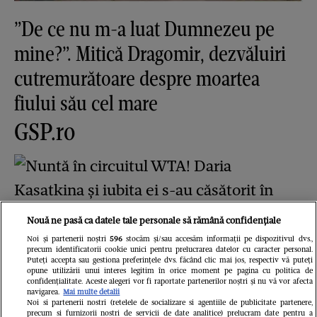
”De ce nu m-a luat Dumnezeu pe
mine?”. Mitică Dragomir, dezvăluiri
cutremurătoare despre moartea
fiului său cel mare
GSP.ro
Nouă ne pasă ca datele tale personale să rămână confidențiale
Noi și partenerii noștri
596
stocăm și/sau accesăm informații pe dispozitivul dvs.,
precum identificatorii cookie unici pentru prelucrarea datelor cu caracter personal.
Puteți accepta sau gestiona preferințele dvs. făcând clic mai jos, respectiv vă puteți
Nuntă în circuitul WTA! Daria
opune utilizării unui interes legitim în orice moment pe pagina cu politica de
confidențialitate. Aceste alegeri vor fi raportate partenerilor noștri și nu vă vor afecta
navigarea.
Mai multe detalii
Kasatkina și iubita ei s-au căsătorit în
Noi si partenerii nostri (retelele de socializare si agentiile de publicitate partenere,
precum si furnizorii nostri de servicii de date analitice) prelucram date pentru a