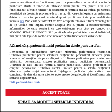
Grecia, dar petrecerea nu a fost
permite website-ului sa functioneze, pentru a personaliza continutul si anunturile
publicitare afisate in functie de interesele si/sau profilul dvs., pentru a va oferi
lipsită de controverse
functionalitati aferente retelelor de socializare si pentru a analiza traficul pe website.
Beneficiati de drepturile prevazute de art. 15-22 din GDPR in legatura cu prelucrarea
datelor cu caracter personal. Aceste drepturi pot fi exercitate prin modalitatea
Redactia.ro
indicata
aici
. Prin click pe “ACCEPT TOATE”, acceptati folosirea tuturor Tehnologiilor
de tip Cookie, care implica inclusiv acceptul dvs. cu privire la stocarea/accesarea
informatiilor de catre Vendor-ii cu care colaboram. Prin click pe “VREAU SA
MODIFIC SETARILE INDIVIDUAL” puteti schimba preferintele in mod individual,
mai putin cele legate de cookie strict necesare pentru functionarea website-ului.
Atât noi, cât și partenerii noștri prelucrăm datele pentru a oferi:
Dezvoltarea și îmbunătățirea serviciilor. Măsurarea performanței reclamelor.
Utilizarea profilurilor pentru selectarea conținutului personalizat. Stocarea și/sau
accesarea informațiilor de pe un dispozitiv. Utilizarea profilurilor pentru selectarea
publicității personalizate. Crearea profilurilor pentru publicitate personalizată.
Doliu în lumea filmului! A murit
Utilizarea de date limitate pentru a selecta publicitatea. Crearea profilurilor de
conținut personalizat. Utilizarea datelor limitate pentru a selecta conținutul.
Brenda Fricker, „doamna cu
Măsurarea performanței conținutului. Înțelegerea publicului prin statistici sau
combinații de date din surse diferite. Date precise de geolocație și identificarea prin
scanarea dispozitivului.
porumbeii”, din Singur Acasă 2
Listă parteneri (furnizori)
Libertatea.ro
ACCEPT TOATE
Meniu
Caută
VREAU SA MODIFIC SETARILE INDIVIDUAL