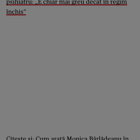
psihiatru: „E chiar mai greu decat în regim
închis”
Citește și:
Cum arată Monica Bârlădeanu în