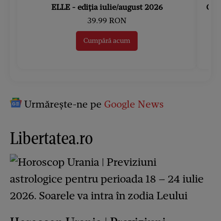
ELLE - ediția iulie/august 2026
Gard
39.99 RON
Cumpără acum
Urmărește-ne pe
Google News
Libertatea.ro