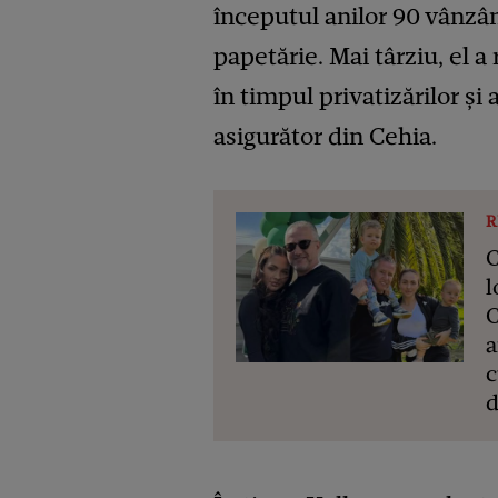
începutul anilor 90 vânzân
papetărie. Mai târziu, el a
în timpul privatizărilor ş
asigurător din Cehia.
R
C
l
C
a
c
d