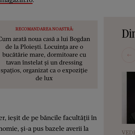
Din
RECOMANDAREA NOASTRĂ:
Cum arată noua casă a lui Bogdan
de la Ploiești. Locuința are o
bucătărie mare, dormitoare cu
tavan înstelat și un dressing
spațios, organizat ca o expoziție
de lux
r, ieşit de pe băncile facultăţii în
omie, şi-a pus bazele averii la
VEDE