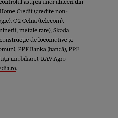
 controlul asupra unor afaceri din
 Home Credit (credite non-
ogie), O2 Cehia (telecom),
inerit, metale rare), Skoda
 construcție de locomotive și
comun), PPF Banka (bancă), PPF
tiții imobiliare), RAV Agro
dia.ro
.