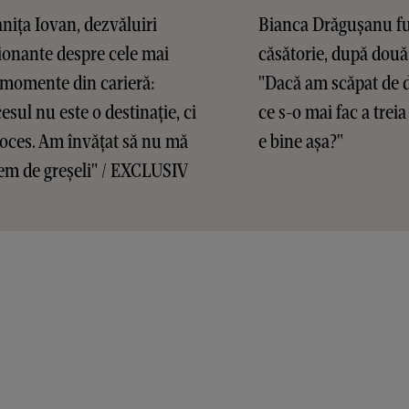
ița Iovan, dezvăluiri
Bianca Drăgușanu f
onante despre cele mai
căsătorie, după două
 momente din carieră:
"Dacă am scăpat de d
esul nu este o destinație, ci
ce s-o mai fac a treia
oces. Am învățat să nu mă
e bine așa?"
em de greșeli" / EXCLUSIV