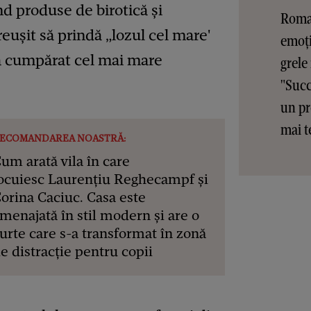
d produse de birotică şi
Roman
 reuşit să prindă „lozul cel mare'
emoți
i a cumpărat cel mai mare
grele
"Succ
un pr
mai t
ECOMANDAREA NOASTRĂ:
um arată vila în care
ocuiesc Laurențiu Reghecampf și
orina Caciuc. Casa este
menajată în stil modern și are o
urte care s-a transformat în zonă
e distracție pentru copii