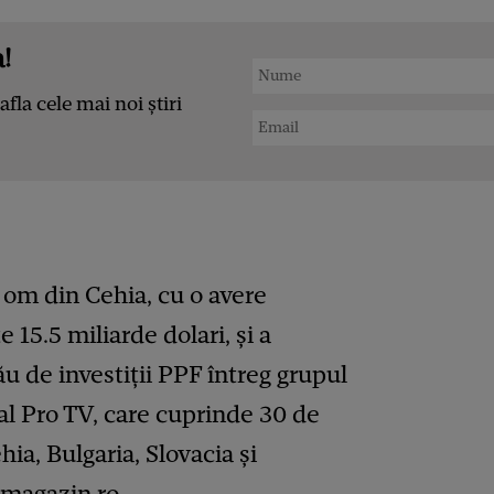
!
afla cele mai noi știri
 om din Cehia, cu o avere
 15.5 miliarde dolari, şi a
u de investiţii PPF întreg grupul
al Pro TV, care cuprinde 30 de
ia, Bulgaria, Slovacia şi
smagazin.ro
.