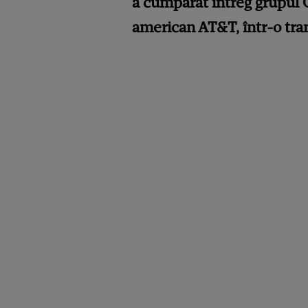
a cumpărat întreg grupul 
american AT&T, într-o tran