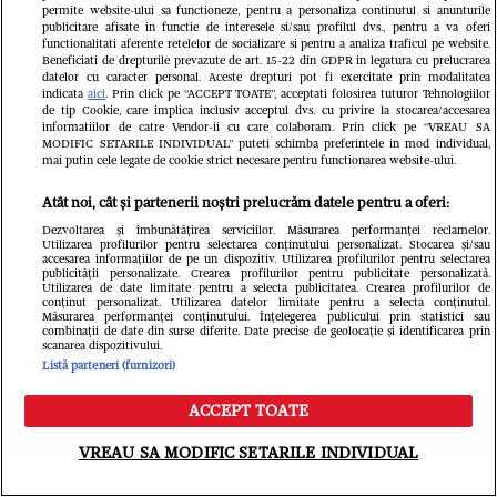
permite website-ului sa functioneze, pentru a personaliza continutul si anunturile
publicitare afisate in functie de interesele si/sau profilul dvs., pentru a va oferi
Newsletter
functionalitati aferente retelelor de socializare si pentru a analiza traficul pe website.
Beneficiati de drepturile prevazute de art. 15-22 din GDPR in legatura cu prelucrarea
datelor cu caracter personal. Aceste drepturi pot fi exercitate prin modalitatea
indicata
aici
. Prin click pe “ACCEPT TOATE”, acceptati folosirea tuturor Tehnologiilor
Cel mai nou VIDEO
de tip Cookie, care implica inclusiv acceptul dvs. cu privire la stocarea/accesarea
informatiilor de catre Vendor-ii cu care colaboram. Prin click pe “VREAU SA
MODIFIC SETARILE INDIVIDUAL” puteti schimba preferintele in mod individual,
mai putin cele legate de cookie strict necesare pentru functionarea website-ului.
Atât noi, cât și partenerii noștri prelucrăm datele pentru a oferi:
Dezvoltarea și îmbunătățirea serviciilor. Măsurarea performanței reclamelor.
Utilizarea profilurilor pentru selectarea conținutului personalizat. Stocarea și/sau
accesarea informațiilor de pe un dispozitiv. Utilizarea profilurilor pentru selectarea
publicității personalizate. Crearea profilurilor pentru publicitate personalizată.
Utilizarea de date limitate pentru a selecta publicitatea. Crearea profilurilor de
conținut personalizat. Utilizarea datelor limitate pentru a selecta conținutul.
Măsurarea performanței conținutului. Înțelegerea publicului prin statistici sau
combinații de date din surse diferite. Date precise de geolocație și identificarea prin
scanarea dispozitivului.
Listă parteneri (furnizori)
ACCEPT TOATE
Meniu
Caută
VREAU SA MODIFIC SETARILE INDIVIDUAL
Cele mai vândute colecții!