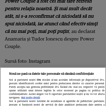
Power Couple a fost cel mai tare refresh
pentru relația noastră. Și mai mult decât
atât, ni s-a reconfirmat că niciodată să nu
spui niciodată, iar atunci când efectiv simți
că nu mai poți, mai poți puțin
', au declarat
Anamaria și Tudor Ionescu despre Power
Couple.
Sursă foto: Instagram
Nouă ne pasă ca datele tale personale să rămână confidențiale
Noi și partenerii noștri
596
stocăm și/sau accesăm informații pe dispozitivul dvs.,
precum identificatorii cookie unici pentru prelucrarea datelor cu caracter personal.
Puteți accepta sau gestiona preferințele dvs. făcând clic mai jos, respectiv vă puteți
opune utilizării unui interes legitim în orice moment pe pagina cu politica de
confidențialitate. Aceste alegeri vor fi raportate partenerilor noștri și nu vă vor afecta
navigarea.
Mai multe detalii
Noi si partenerii nostri (retelele de socializare si agentiile de publicitate partenere,
Fii primul care afla toate noutățile
mondene
precum si furnizorii nostri de servicii de date analitice) prelucram date pentru a