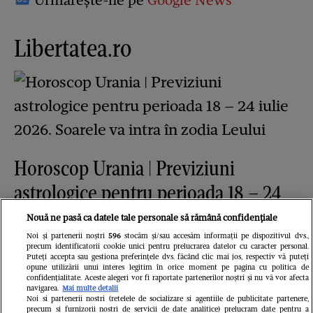
Urmărește-ne pe
Google News
Libertatea.ro
Horoscop Urania | Previziuni
astrologice pentru perioada 18 – 24
iulie 2026. Soarele va intra în zodia
Nouă ne pasă ca datele tale personale să rămână confidențiale
Leului
Noi și partenerii noștri
596
stocăm și/sau accesăm informații pe dispozitivul dvs.,
precum identificatorii cookie unici pentru prelucrarea datelor cu caracter personal.
Puteți accepta sau gestiona preferințele dvs. făcând clic mai jos, respectiv vă puteți
Fanatik
opune utilizării unui interes legitim în orice moment pe pagina cu politica de
confidențialitate. Aceste alegeri vor fi raportate partenerilor noștri și nu vă vor afecta
navigarea.
Mai multe detalii
Noi si partenerii nostri (retelele de socializare si agentiile de publicitate partenere,
precum si furnizorii nostri de servicii de date analitice) prelucram date pentru a