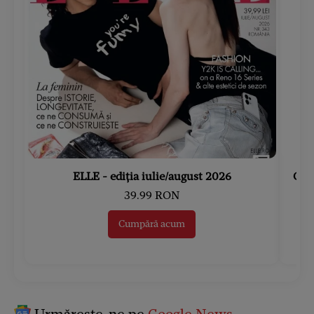
ELLE - ediția iulie/august 2026
Gard
39.99 RON
Cumpără acum