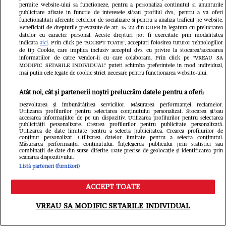
permite website-ului sa functioneze, pentru a personaliza continutul si anunturile
publicitare afisate in functie de interesele si/sau profilul dvs., pentru a va oferi
functionalitati aferente retelelor de socializare si pentru a analiza traficul pe website.
Beneficiati de drepturile prevazute de art. 15-22 din GDPR in legatura cu prelucrarea
datelor cu caracter personal. Aceste drepturi pot fi exercitate prin modalitatea
indicata
aici
. Prin click pe “ACCEPT TOATE”, acceptati folosirea tuturor Tehnologiilor
de tip Cookie, care implica inclusiv acceptul dvs. cu privire la stocarea/accesarea
informatiilor de catre Vendor-ii cu care colaboram. Prin click pe “VREAU SA
MODIFIC SETARILE INDIVIDUAL” puteti schimba preferintele in mod individual,
mai putin cele legate de cookie strict necesare pentru functionarea website-ului.
Atât noi, cât și partenerii noștri prelucrăm datele pentru a oferi:
Dezvoltarea și îmbunătățirea serviciilor. Măsurarea performanței reclamelor.
Utilizarea profilurilor pentru selectarea conținutului personalizat. Stocarea și/sau
accesarea informațiilor de pe un dispozitiv. Utilizarea profilurilor pentru selectarea
publicității personalizate. Crearea profilurilor pentru publicitate personalizată.
Utilizarea de date limitate pentru a selecta publicitatea. Crearea profilurilor de
”De ce nu m-a luat Dumnezeu pe
conținut personalizat. Utilizarea datelor limitate pentru a selecta conținutul.
Măsurarea performanței conținutului. Înțelegerea publicului prin statistici sau
combinații de date din surse diferite. Date precise de geolocație și identificarea prin
mine?”. Mitică Dragomir, dezvăluiri
scanarea dispozitivului.
Listă parteneri (furnizori)
cutremurătoare despre moartea
ACCEPT TOATE
fiului său cel mare
Meniu
Caută
VREAU SA MODIFIC SETARILE INDIVIDUAL
GSP.ro