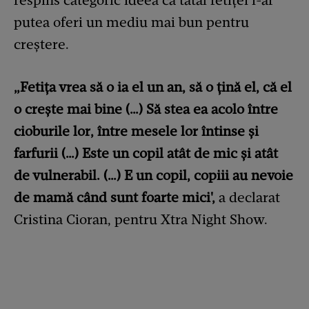
respins categoric ideea că tatăl fetiței i-ar
putea oferi un mediu mai bun pentru
creștere.
„Fetița vrea să o ia el un an, să o țină el, că el
o crește mai bine (…) Să stea ea acolo între
cioburile lor, între mesele lor întinse și
farfurii (…) Este un copil atât de mic și atât
de vulnerabil. (…) E un copil, copiii au nevoie
de mamă când sunt foarte mici',
a declarat
Cristina Cioran, pentru Xtra Night Show.