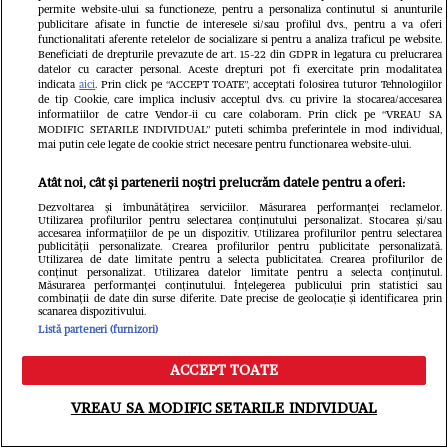
permite website-ului sa functioneze, pentru a personaliza continutul si anunturile
publicitare afisate in functie de interesele si/sau profilul dvs., pentru a va oferi
functionalitati aferente retelelor de socializare si pentru a analiza traficul pe website.
Beneficiati de drepturile prevazute de art. 15-22 din GDPR in legatura cu prelucrarea
datelor cu caracter personal. Aceste drepturi pot fi exercitate prin modalitatea
indicata
aici
. Prin click pe “ACCEPT TOATE”, acceptati folosirea tuturor Tehnologiilor
VEDETE SI EVENIMENTE
VEDETE S
de tip Cookie, care implica inclusiv acceptul dvs. cu privire la stocarea/accesarea
informatiilor de catre Vendor-ii cu care colaboram. Prin click pe “VREAU SA
Cine este și cum arată soția lui
Ioana Gingh
MODIFIC SETARILE INDIVIDUAL” puteti schimba preferintele in mod individual,
mai putin cele legate de cookie strict necesare pentru functionarea website-ului.
Gheorghe Visu. Actorul a fost burlac
majoratul f
Atât noi, cât și partenerii noștri prelucrăm datele pentru a oferi:
până la 50 de ani: "Soția mea e
invitați: „O 
Dezvoltarea și îmbunătățirea serviciilor. Măsurarea performanței reclamelor.
familia mea și singurul om care-mi
petrecere, 
Utilizarea profilurilor pentru selectarea conținutului personalizat. Stocarea și/sau
accesarea informațiilor de pe un dispozitiv. Utilizarea profilurilor pentru selectarea
publicității personalizate. Crearea profilurilor pentru publicitate personalizată.
cunoaște fricile"
mai pot să 
Utilizarea de date limitate pentru a selecta publicitatea. Crearea profilurilor de
conținut personalizat. Utilizarea datelor limitate pentru a selecta conținutul.
acum Ruxan
Măsurarea performanței conținutului. Înțelegerea publicului prin statistici sau
combinații de date din surse diferite. Date precise de geolocație și identificarea prin
scanarea dispozitivului.
Alexandru
Listă parteneri (furnizori)
ACCEPT TOATE
Meniu
Caută
VREAU SA MODIFIC SETARILE INDIVIDUAL