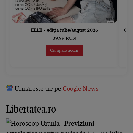
ELLE - ediția iulie/august 2026
Gard
39.99 RON
Cumpără acum
Urmărește-ne pe
Google News
Libertatea.ro