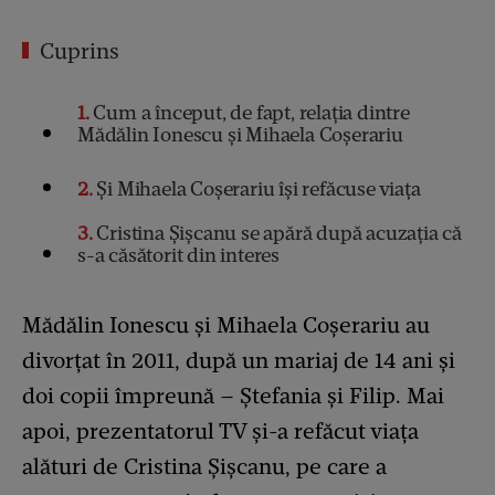
Cuprins
1
Cum a început, de fapt, relația dintre
Mădălin Ionescu și Mihaela Coșerariu
2
Și Mihaela Coșerariu își refăcuse viața
3
Cristina Șișcanu se apără după acuzația că
s-a căsătorit din interes
Mădălin Ionescu și Mihaela Coșerariu au
divorțat în 2011, după un mariaj de 14 ani și
doi copii împreună – Ștefania și Filip. Mai
apoi, prezentatorul TV și-a refăcut viața
alături de Cristina Șișcanu, pe care a