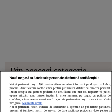
Din aceeași categorie
Nouă ne pasă ca datele tale personale să rămână confidențiale
Noi și partenerii noștri
596
stocăm și/sau accesăm informații pe dispozitivul dvs.,
precum identificatorii cookie unici pentru prelucrarea datelor cu caracter personal.
Puteți accepta sau gestiona preferințele dvs. făcând clic mai jos, respectiv vă puteți
opune utilizării unui interes legitim în orice moment pe pagina cu politica de
confidențialitate. Aceste alegeri vor fi raportate partenerilor noștri și nu vă vor afecta
navigarea.
Mai multe detalii
Noi si partenerii nostri (retelele de socializare si agentiile de publicitate partenere,
precum si furnizorii nostri de servicii de date analitice) prelucram date pentru a