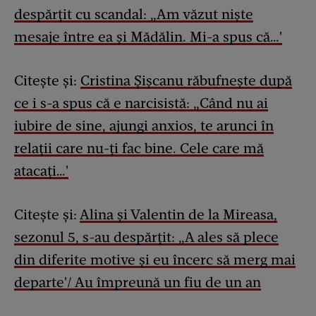
despărțit cu scandal: „Am văzut niște
mesaje între ea și Mădălin. Mi-a spus că…'
Citește și:
Cristina Șișcanu răbufnește după
ce i s-a spus că e narcisistă: „Când nu ai
iubire de sine, ajungi anxios, te arunci în
relații care nu-ți fac bine. Cele care mă
atacați…'
Citește și:
Alina și Valentin de la Mireasa,
sezonul 5, s-au despărțit: „A ales să plece
din diferite motive și eu încerc să merg mai
departe'/ Au împreună un fiu de un an