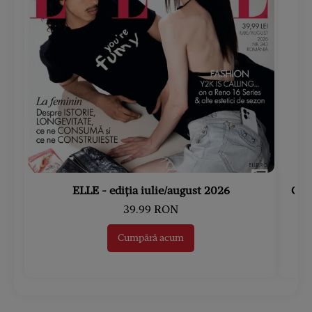
ELLE - ediția iulie/august 2026
Gard
39.99 RON
Cumpără acum