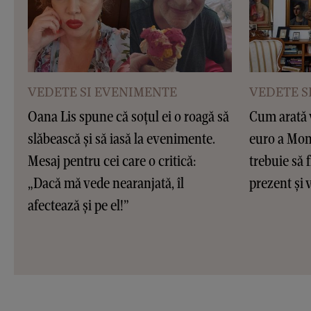
VEDETE SI EVENIMENTE
VEDETE S
Oana Lis spune că soțul ei o roagă să
Cum arată v
slăbească și să iasă la evenimente.
euro a Moni
Mesaj pentru cei care o critică:
trebuie să f
„Dacă mă vede nearanjată, îl
prezent și v
afectează și pe el!”