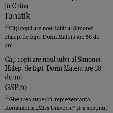
în China
Fanatik
Câți copii are noul iubit al Simonei
Halep, de fapt. Dorin Mateiu are 58
de ani
GSP.ro