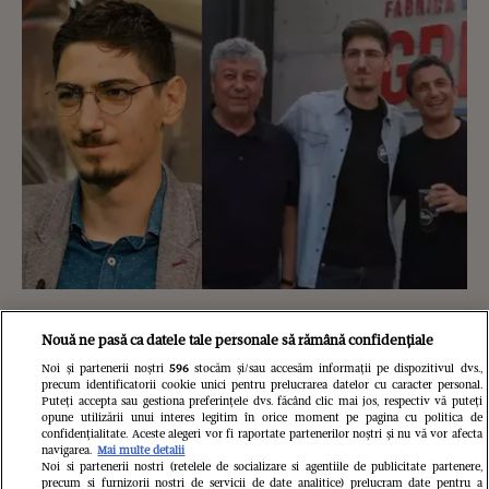
Nepotul lui Mircea Lucescu,
Nouă ne pasă ca datele tale personale să rămână confidențiale
mărturisiri emoționante despre
Noi și partenerii noștri
596
stocăm și/sau accesăm informații pe dispozitivul dvs.,
precum identificatorii cookie unici pentru prelucrarea datelor cu caracter personal.
bunicul său, la trei luni de la moartea
Puteți accepta sau gestiona preferințele dvs. făcând clic mai jos, respectiv vă puteți
opune utilizării unui interes legitim în orice moment pe pagina cu politica de
marelui antrenor: „Un om special,
confidențialitate. Aceste alegeri vor fi raportate partenerilor noștri și nu vă vor afecta
navigarea.
Mai multe detalii
Noi si partenerii nostri (retelele de socializare si agentiile de publicitate partenere,
extrem de apropiat de familie”
precum si furnizorii nostri de servicii de date analitice) prelucram date pentru a