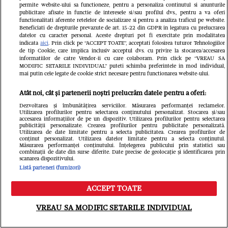
permite website-ului sa functioneze, pentru a personaliza continutul si anunturile
publicitare afisate in functie de interesele si/sau profilul dvs., pentru a va oferi
functionalitati aferente retelelor de socializare si pentru a analiza traficul pe website.
Beneficiati de drepturile prevazute de art. 15-22 din GDPR in legatura cu prelucrarea
datelor cu caracter personal. Aceste drepturi pot fi exercitate prin modalitatea
indicata
aici
. Prin click pe “ACCEPT TOATE”, acceptati folosirea tuturor Tehnologiilor
de tip Cookie, care implica inclusiv acceptul dvs. cu privire la stocarea/accesarea
informatiilor de catre Vendor-ii cu care colaboram. Prin click pe “VREAU SA
MODIFIC SETARILE INDIVIDUAL” puteti schimba preferintele in mod individual,
mai putin cele legate de cookie strict necesare pentru functionarea website-ului.
Atât noi, cât și partenerii noștri prelucrăm datele pentru a oferi:
Dezvoltarea și îmbunătățirea serviciilor. Măsurarea performanței reclamelor.
Utilizarea profilurilor pentru selectarea conținutului personalizat. Stocarea și/sau
accesarea informațiilor de pe un dispozitiv. Utilizarea profilurilor pentru selectarea
publicității personalizate. Crearea profilurilor pentru publicitate personalizată.
Utilizarea de date limitate pentru a selecta publicitatea. Crearea profilurilor de
conținut personalizat. Utilizarea datelor limitate pentru a selecta conținutul.
Măsurarea performanței conținutului. Înțelegerea publicului prin statistici sau
combinații de date din surse diferite. Date precise de geolocație și identificarea prin
scanarea dispozitivului.
Listă parteneri (furnizori)
Povestea fabuloasă a celebrei
ACCEPT TOATE
fotografii cu Messi și Yamal, de acum
Meniu
Caută
VREAU SA MODIFIC SETARILE INDIVIDUAL
19 ani. Cum a ajuns starul Argentinei