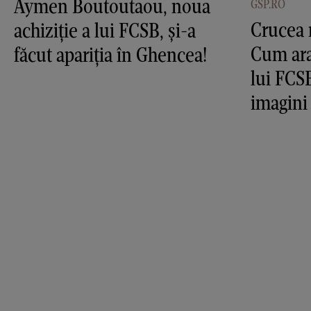
Aymen Boutoutaou, noua
GSP.RO
Crucea 
achiziție a lui FCSB, și-a
Cum ara
făcut apariția în Ghencea!
lui FCS
imagini