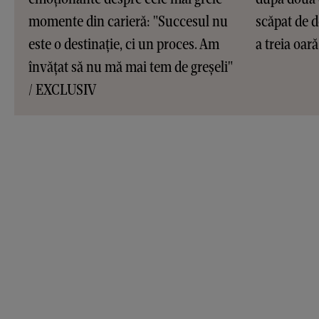
momente din carieră: "Succesul nu
scăpat de d
este o destinație, ci un proces. Am
a treia oar
învățat să nu mă mai tem de greșeli"
/ EXCLUSIV