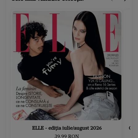
ELLE - ediția iulie/august 2026
Gard
39.99 RON