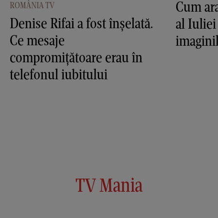
Cum ara
ROMÂNIA TV
Denise Rifai a fost înşelată.
al Iulie
Ce mesaje
imagini
compromiţătoare erau în
telefonul iubitului
TV Mania