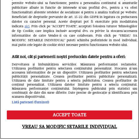
permite website-ului sa functioneze, pentru a personaliza continutul si anunturile
publicitare afisate in functie de interesele si/sau profilul dvs., pentru a va oferi
functionalitati aferente retelelor de socializare si pentru a analiza traficul pe website.
Beneficiati de drepturile prevazute de art. 15-22 din GDPR in legatura cu prelucrarea
datelor cu caracter personal. Aceste drepturi pot fi exercitate prin modalitatea
indicata
aici
. Prin click pe “ACCEPT TOATE”, acceptati folosirea tuturor Tehnologiilor
de tip Cookie, care implica inclusiv acceptul dvs. cu privire la stocarea/accesarea
informatiilor de catre Vendor-ii cu care colaboram. Prin click pe “VREAU SA
MODIFIC SETARILE INDIVIDUAL” puteti schimba preferintele in mod individual,
mai putin cele legate de cookie strict necesare pentru functionarea website-ului.
Atât noi, cât și partenerii noștri prelucrăm datele pentru a oferi:
COD NEGRU de la Urania în iulie!
Dezvoltarea și îmbunătățirea serviciilor. Măsurarea performanței reclamelor.
Utilizarea profilurilor pentru selectarea conținutului personalizat. Stocarea și/sau
Sărăcie lucie, probleme de sănătate
accesarea informațiilor de pe un dispozitiv. Utilizarea profilurilor pentru selectarea
publicității personalizate. Crearea profilurilor pentru publicitate personalizată.
Utilizarea de date limitate pentru a selecta publicitatea. Crearea profilurilor de
și necazuri fără oprire.. Ce zodii sunt
conținut personalizat. Utilizarea datelor limitate pentru a selecta conținutul.
Măsurarea performanței conținutului. Înțelegerea publicului prin statistici sau
combinații de date din surse diferite. Date precise de geolocație și identificarea prin
grav afectate...
scanarea dispozitivului.
Listă parteneri (furnizori)
ACCEPT TOATE
Meniu
Caută
VREAU SA MODIFIC SETARILE INDIVIDUAL