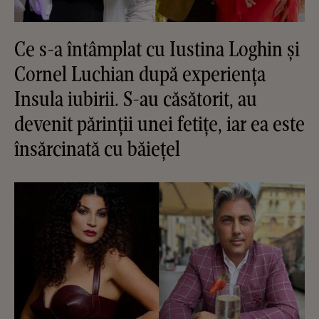
Ce s-a întâmplat cu Iustina Loghin și
Cornel Luchian după experiența
Insula iubirii. S-au căsătorit, au
devenit părinții unei fetițe, iar ea este
însărcinată cu băiețel