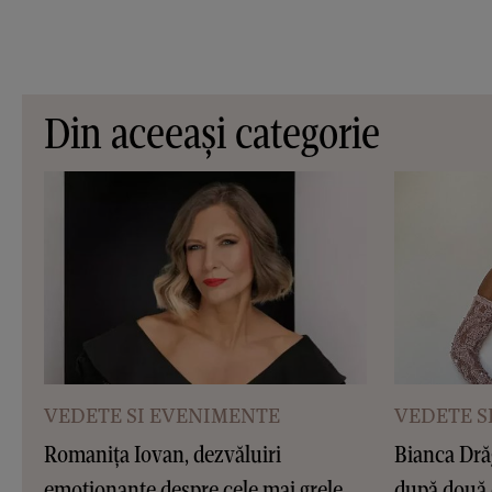
Din aceeași categorie
VEDETE SI EVENIMENTE
VEDETE S
Romanița Iovan, dezvăluiri
Bianca Dră
emoționante despre cele mai grele
după două 