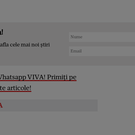
!
afla cele mai noi știri
Whatsapp VIVA! Primiți pe
e articole!