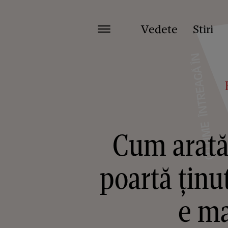
Vedete
Stiri
Cum arată 
poartă ținu
e ma