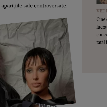
aparițiile sale controversate.
VEDE
Cine 
lucra
conce
tatăl 