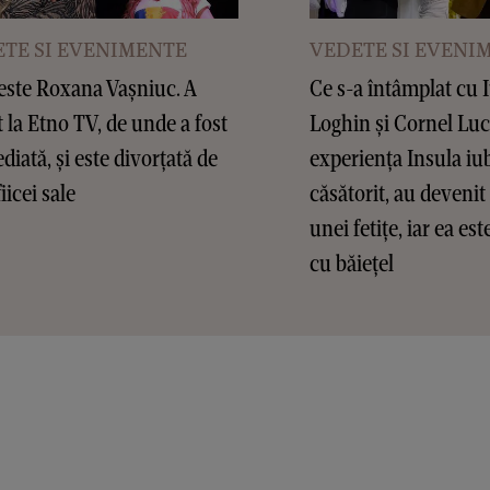
TE SI EVENIMENTE
VEDETE SI EVENI
este Roxana Vașniuc. A
Ce s-a întâmplat cu 
t la Etno TV, de unde a fost
Loghin și Cornel Lu
diată, și este divorțată de
experiența Insula iub
fiicei sale
căsătorit, au devenit 
unei fetițe, iar ea es
cu băiețel