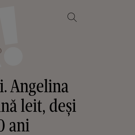
O
i. Angelina
ă leit, deși
0 ani