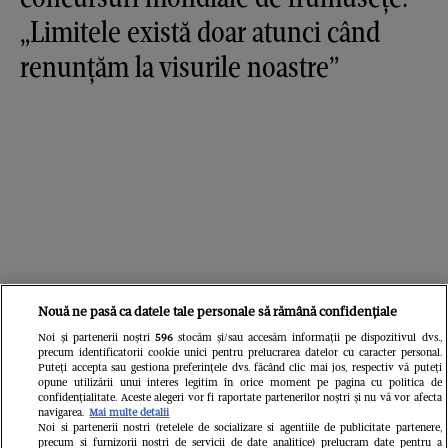
„Limitele există doar atunci când
renunțăm la visurile noastre”
Nouă ne pasă ca datele tale personale să rămână confidențiale
Noi și partenerii noștri
596
stocăm și/sau accesăm informații pe dispozitivul dvs.,
precum identificatorii cookie unici pentru prelucrarea datelor cu caracter personal.
Puteți accepta sau gestiona preferințele dvs. făcând clic mai jos, respectiv vă puteți
opune utilizării unui interes legitim în orice moment pe pagina cu politica de
confidențialitate. Aceste alegeri vor fi raportate partenerilor noștri și nu vă vor afecta
navigarea.
Mai multe detalii
Noi si partenerii nostri (retelele de socializare si agentiile de publicitate partenere,
precum si furnizorii nostri de servicii de date analitice) prelucram date pentru a