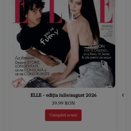
ELLE - ediția iulie/august 2026
Gard
39.99 RON
Cumpără acum