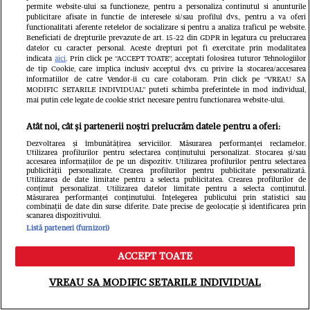
permite website-ului sa functioneze, pentru a personaliza continutul si anunturile
Din aceeași categorie
publicitare afisate in functie de interesele si/sau profilul dvs., pentru a va oferi
functionalitati aferente retelelor de socializare si pentru a analiza traficul pe website.
Beneficiati de drepturile prevazute de art. 15-22 din GDPR in legatura cu prelucrarea
datelor cu caracter personal. Aceste drepturi pot fi exercitate prin modalitatea
indicata
aici
. Prin click pe “ACCEPT TOATE”, acceptati folosirea tuturor Tehnologiilor
de tip Cookie, care implica inclusiv acceptul dvs. cu privire la stocarea/accesarea
informatiilor de catre Vendor-ii cu care colaboram. Prin click pe “VREAU SA
MODIFIC SETARILE INDIVIDUAL” puteti schimba preferintele in mod individual,
mai putin cele legate de cookie strict necesare pentru functionarea website-ului.
Atât noi, cât și partenerii noștri prelucrăm datele pentru a oferi:
Dezvoltarea și îmbunătățirea serviciilor. Măsurarea performanței reclamelor.
Utilizarea profilurilor pentru selectarea conținutului personalizat. Stocarea și/sau
accesarea informațiilor de pe un dispozitiv. Utilizarea profilurilor pentru selectarea
publicității personalizate. Crearea profilurilor pentru publicitate personalizată.
Utilizarea de date limitate pentru a selecta publicitatea. Crearea profilurilor de
conținut personalizat. Utilizarea datelor limitate pentru a selecta conținutul.
VEDETE SI EVENIMENTE
VEDETE S
Măsurarea performanței conținutului. Înțelegerea publicului prin statistici sau
combinații de date din surse diferite. Date precise de geolocație și identificarea prin
scanarea dispozitivului.
Cine este Roxana Vașniuc. A lucrat la
Ce s-a întâ
Listă parteneri (furnizori)
Etno TV, de unde a fost concediată,
Cornel Luc
ACCEPT TOATE
și este divorțată de tatăl fiicei sale
Insula iubir
Meniu
Caută
VREAU SA MODIFIC SETARILE INDIVIDUAL
devenit pări