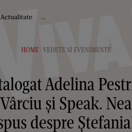
Actualitate
...
HOME
VEDETE SI EVENIMENTE
>
alogat Adelina Pestri
u Vârciu și Speak. Nea
spus despre Ștefania