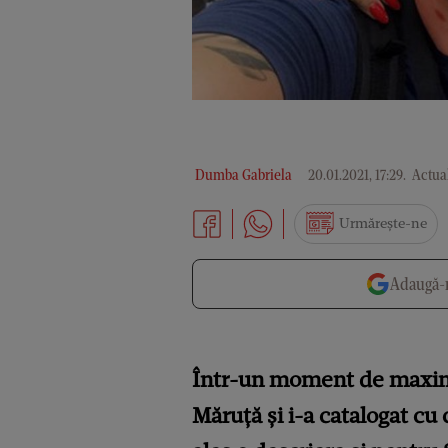
Dumba Gabriela
20.01.2021, 17:29
.
Actual
Urmărește-ne
Adaugă-n
Într-un moment de maximă 
Măruță și i-a catalogat cu 