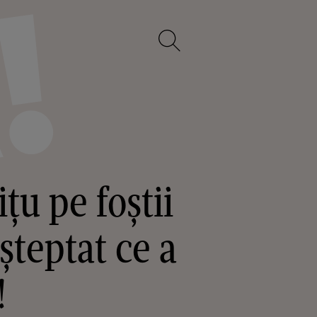
țu pe foștii
șteptat ce a
!