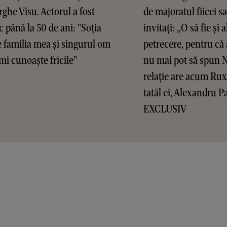
ghe Visu. Actorul a fost
de majoratul fiicei sa
c până la 50 de ani: "Soția
invitați: „O să fie și a
 familia mea și singurul om
petrecere, pentru că 
mi cunoaște fricile"
nu mai pot să spun 
relație are acum Ru
tatăl ei, Alexandru P
EXCLUSIV