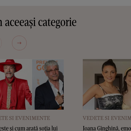
 aceeași categorie
TE SI EVENIMENTE
VEDETE SI EVENI
este și cum arată soția lui
Ioana Ginghină, emoț