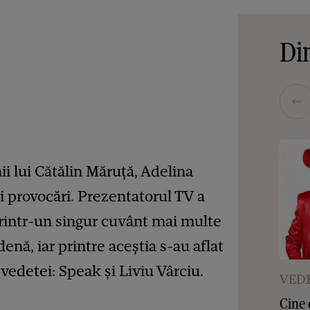
Din
ii lui Cătălin Măruță, Adelina
i provocări. Prezentatorul TV a
printr-un singur cuvânt mai multe
ă, iar printre aceștia s-au aflat
i vedetei: Speak și Liviu Vârciu.
VEDE
Cine 