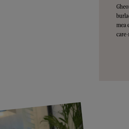
Gheor
burla
mea e
care-