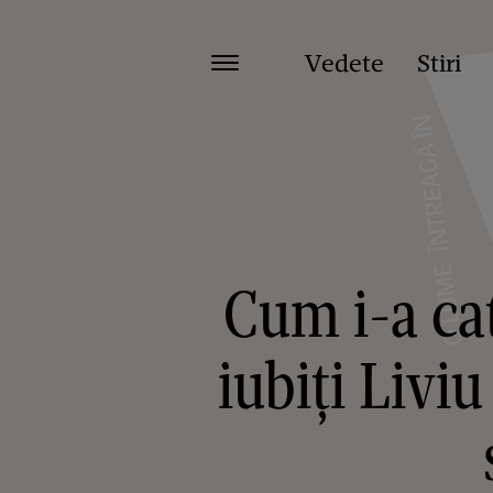
Vedete
Stiri
Cum i-a cat
iubiți Livi