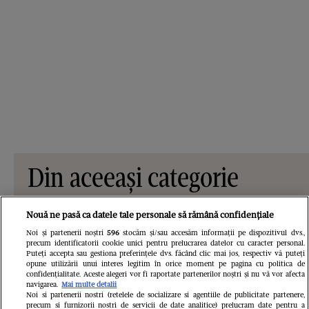
Din aceeași categorie
Nouă ne pasă ca datele tale personale să rămână confidențiale
Noi și partenerii noștri
596
stocăm și/sau accesăm informații pe dispozitivul dvs.,
precum identificatorii cookie unici pentru prelucrarea datelor cu caracter personal.
Puteți accepta sau gestiona preferințele dvs. făcând clic mai jos, respectiv vă puteți
opune utilizării unui interes legitim în orice moment pe pagina cu politica de
confidențialitate. Aceste alegeri vor fi raportate partenerilor noștri și nu vă vor afecta
navigarea.
Mai multe detalii
Noi si partenerii nostri (retelele de socializare si agentiile de publicitate partenere,
precum si furnizorii nostri de servicii de date analitice) prelucram date pentru a