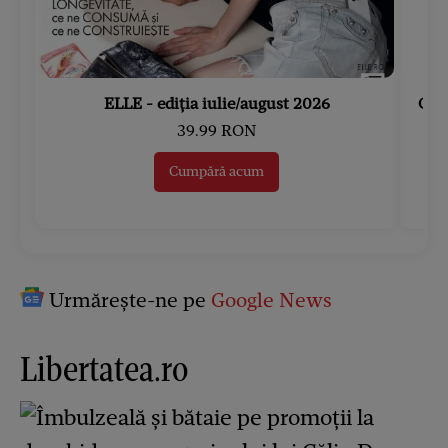
ELLE - ediția iulie/august 2026
Gard
39.99 RON
Cumpără acum
Urmărește-ne pe
Google News
Libertatea.ro