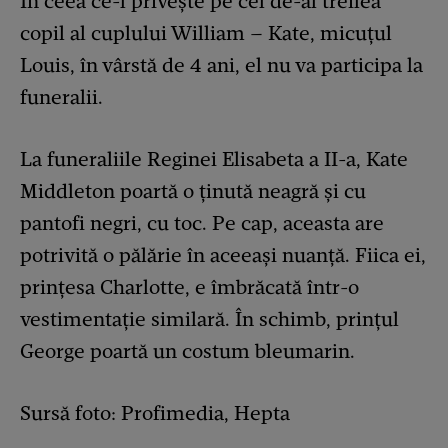
În ceea ce-l privește pe cel de-al treilea
copil al cuplului William – Kate, micuțul
Louis, în vârstă de 4 ani, el nu va participa la
funeralii.
La funeraliile Reginei Elisabeta a II-a, Kate
Middleton poartă o ținută neagră și cu
pantofi negri, cu toc. Pe cap, aceasta are
potrivită o pălărie în aceeași nuanță. Fiica ei,
prințesa Charlotte, e îmbrăcată într-o
vestimentație similară. În schimb, prințul
George poartă un costum bleumarin.
Sursă foto: Profimedia, Hepta