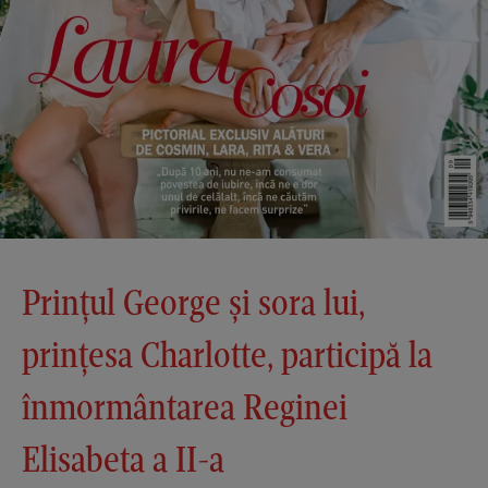
Prințul George și sora lui,
prințesa Charlotte, participă la
înmormântarea Reginei
Elisabeta a II-a