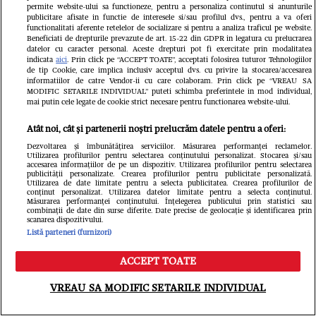
permite website-ului sa functioneze, pentru a personaliza continutul si anunturile
publicitare afisate in functie de interesele si/sau profilul dvs., pentru a va oferi
functionalitati aferente retelelor de socializare si pentru a analiza traficul pe website.
Beneficiati de drepturile prevazute de art. 15-22 din GDPR in legatura cu prelucrarea
VEDETE SI EVENIMENTE
VEDETE S
datelor cu caracter personal. Aceste drepturi pot fi exercitate prin modalitatea
indicata
aici
. Prin click pe “ACCEPT TOATE”, acceptati folosirea tuturor Tehnologiilor
Cine este Roxana Vașniuc. A lucrat la
Ce s-a întâ
de tip Cookie, care implica inclusiv acceptul dvs. cu privire la stocarea/accesarea
informatiilor de catre Vendor-ii cu care colaboram. Prin click pe “VREAU SA
Etno TV, de unde a fost concediată,
Cornel Luc
MODIFIC SETARILE INDIVIDUAL” puteti schimba preferintele in mod individual,
mai putin cele legate de cookie strict necesare pentru functionarea website-ului.
și este divorțată de tatăl fiicei sale
Insula iubir
Atât noi, cât și partenerii noștri prelucrăm datele pentru a oferi:
devenit pări
Dezvoltarea și îmbunătățirea serviciilor. Măsurarea performanței reclamelor.
Utilizarea profilurilor pentru selectarea conținutului personalizat. Stocarea și/sau
este însărc
accesarea informațiilor de pe un dispozitiv. Utilizarea profilurilor pentru selectarea
publicității personalizate. Crearea profilurilor pentru publicitate personalizată.
Utilizarea de date limitate pentru a selecta publicitatea. Crearea profilurilor de
conținut personalizat. Utilizarea datelor limitate pentru a selecta conținutul.
Măsurarea performanței conținutului. Înțelegerea publicului prin statistici sau
combinații de date din surse diferite. Date precise de geolocație și identificarea prin
scanarea dispozitivului.
Listă parteneri (furnizori)
ACCEPT TOATE
Meniu
Caută
VREAU SA MODIFIC SETARILE INDIVIDUAL