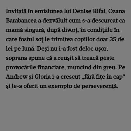
Invitată în emisiunea lui Denise Rifai, Ozana
Barabancea a dezvăluit cum s-a descurcat ca
mamă singură, după divorț, în condițiile în
care fostul soț le trimitea copiilor doar 35 de
lei pe lună. Deși nu i-a fost deloc ușor,
soprana spune că a reușit să treacă peste
provocările financiare, muncind din greu. Pe
Andrew și Gloria i-a crescut „fără fițe în cap”
și le-a oferit un exemplu de perseverență.