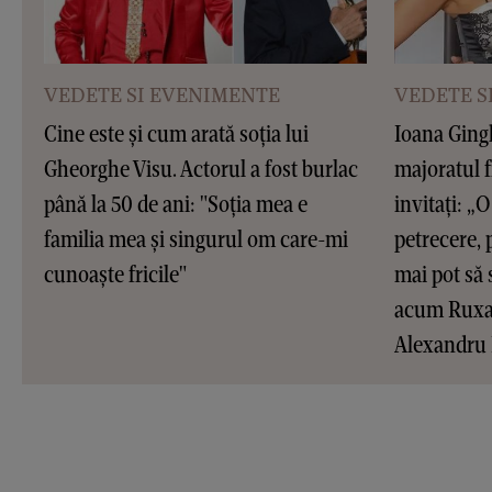
VEDETE SI EVENIMENTE
VEDETE S
Cine este și cum arată soția lui
Ioana Gingh
Gheorghe Visu. Actorul a fost burlac
majoratul f
până la 50 de ani: "Soția mea e
invitați: „O 
familia mea și singurul om care-mi
petrecere, 
cunoaște fricile"
mai pot să 
acum Ruxan
Alexandru