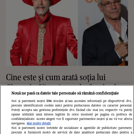
Cine este și cum arată soția lui
Gheorghe Visu. Actorul a fost burlac
Nouă ne pasă ca datele tale personale să rămână confidențiale
până la 50 de ani: "Soția mea e
Noi și partenerii noștri
596
stocăm și/sau accesăm informații pe dispozitivul dvs.,
familia mea și singurul om care-mi
precum identificatorii cookie unici pentru prelucrarea datelor cu caracter personal.
Puteți accepta sau gestiona preferințele dvs. făcând clic mai jos, respectiv vă puteți
opune utilizării unui interes legitim în orice moment pe pagina cu politica de
cunoaște fricile"
confidențialitate. Aceste alegeri vor fi raportate partenerilor noștri și nu vă vor afecta
navigarea.
Mai multe detalii
Noi si partenerii nostri (retelele de socializare si agentiile de publicitate partenere,
precum si furnizorii nostri de servicii de date analitice) prelucram date pentru a