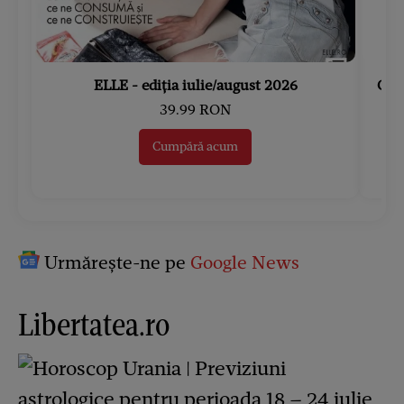
ELLE - ediția iulie/august 2026
Gard
39.99 RON
Cumpără acum
Urmărește-ne pe
Google News
Libertatea.ro