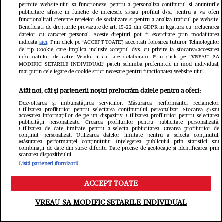
permite website-ului sa functioneze, pentru a personaliza continutul si anunturile
publicitare afisate in functie de interesele si/sau profilul dvs., pentru a va oferi
functionalitati aferente retelelor de socializare si pentru a analiza traficul pe website.
Beneficiati de drepturile prevazute de art. 15-22 din GDPR in legatura cu prelucrarea
datelor cu caracter personal. Aceste drepturi pot fi exercitate prin modalitatea
indicata
aici
. Prin click pe “ACCEPT TOATE”, acceptati folosirea tuturor Tehnologiilor
de tip Cookie, care implica inclusiv acceptul dvs. cu privire la stocarea/accesarea
informatiilor de catre Vendor-ii cu care colaboram. Prin click pe “VREAU SA
MODIFIC SETARILE INDIVIDUAL” puteti schimba preferintele in mod individual,
mai putin cele legate de cookie strict necesare pentru functionarea website-ului.
Atât noi, cât și partenerii noștri prelucrăm datele pentru a oferi:
Dezvoltarea și îmbunătățirea serviciilor. Măsurarea performanței reclamelor.
Utilizarea profilurilor pentru selectarea conținutului personalizat. Stocarea și/sau
accesarea informațiilor de pe un dispozitiv. Utilizarea profilurilor pentru selectarea
publicității personalizate. Crearea profilurilor pentru publicitate personalizată.
Utilizarea de date limitate pentru a selecta publicitatea. Crearea profilurilor de
conținut personalizat. Utilizarea datelor limitate pentru a selecta conținutul.
Măsurarea performanței conținutului. Înțelegerea publicului prin statistici sau
Ioana Ginghină, emoții înainte de
combinații de date din surse diferite. Date precise de geolocație și identificarea prin
scanarea dispozitivului.
majoratul fiicei sale, cu 30 de
Listă parteneri (furnizori)
invitați: „O să fie și alcool la
ACCEPT TOATE
Meniu
Caută
petrecere, pentru că au 18 ani și nu
VREAU SA MODIFIC SETARILE INDIVIDUAL
mai pot să spun NU”. Ce relație are