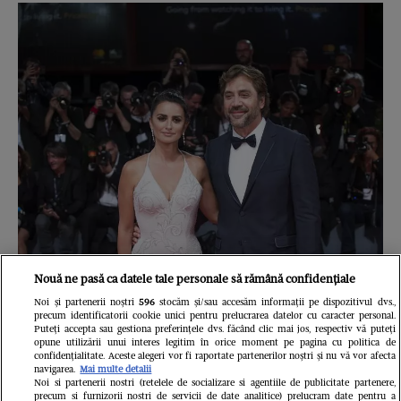
Nouă ne pasă ca datele tale personale să rămână confidențiale
Noi și partenerii noștri
596
stocăm și/sau accesăm informații pe dispozitivul dvs.,
precum identificatorii cookie unici pentru prelucrarea datelor cu caracter personal.
Puteți accepta sau gestiona preferințele dvs. făcând clic mai jos, respectiv vă puteți
opune utilizării unui interes legitim în orice moment pe pagina cu politica de
confidențialitate. Aceste alegeri vor fi raportate partenerilor noștri și nu vă vor afecta
navigarea.
Mai multe detalii
Noi si partenerii nostri (retelele de socializare si agentiile de publicitate partenere,
precum si furnizorii nostri de servicii de date analitice) prelucram date pentru a