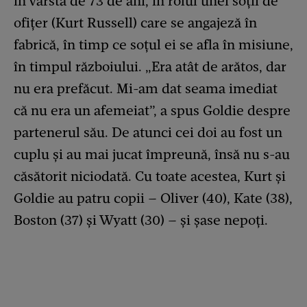
în vârstă de 73 de ani, în rolul unei soții de
ofițer (Kurt Russell) care se angajeză în
fabrică, în timp ce soțul ei se afla în misiune,
în timpul războiului. „Era atât de arătos, dar
nu era prefăcut. Mi-am dat seama imediat
că nu era un afemeiat”, a spus Goldie despre
partenerul său. De atunci cei doi au fost un
cuplu și au mai jucat împreună, însă nu s-au
căsătorit niciodată. Cu toate acestea, Kurt și
Goldie au patru copii – Oliver (40), Kate (38),
Boston (37) și Wyatt (30) – și șase nepoți.