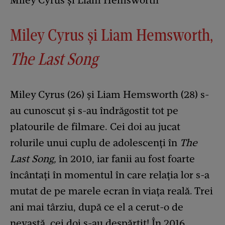
Miley Cyrus și Liam Hemsworth
Miley Cyrus și Liam Hemsworth,
The Last Song
Miley Cyrus (26) și Liam Hemsworth (28) s-
au cunoscut și s-au îndrăgostit tot pe
platourile de filmare. Cei doi au jucat
rolurile unui cuplu de adolescenți în
The
Last Song,
în 2010, iar fanii au fost foarte
încântați în momentul în care relația lor s-a
mutat de pe marele ecran în viața reală. Trei
ani mai târziu, după ce el a cerut-o de
nevastă, cei doi s-au despărțit! În 2016,