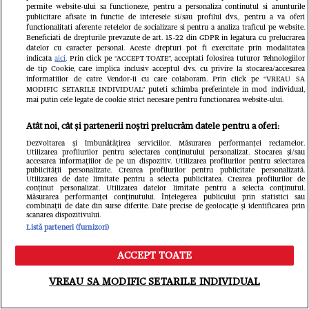
permite website-ului sa functioneze, pentru a personaliza continutul si anunturile
publicitare afisate in functie de interesele si/sau profilul dvs., pentru a va oferi
functionalitati aferente retelelor de socializare si pentru a analiza traficul pe website.
Beneficiati de drepturile prevazute de art. 15-22 din GDPR in legatura cu prelucrarea
datelor cu caracter personal. Aceste drepturi pot fi exercitate prin modalitatea
indicata
aici
. Prin click pe “ACCEPT TOATE”, acceptati folosirea tuturor Tehnologiilor
de tip Cookie, care implica inclusiv acceptul dvs. cu privire la stocarea/accesarea
informatiilor de catre Vendor-ii cu care colaboram. Prin click pe “VREAU SA
MODIFIC SETARILE INDIVIDUAL” puteti schimba preferintele in mod individual,
mai putin cele legate de cookie strict necesare pentru functionarea website-ului.
Penélope Cruz și Javier Bardem
Atât noi, cât și partenerii noștri prelucrăm datele pentru a oferi:
Dezvoltarea și îmbunătățirea serviciilor. Măsurarea performanței reclamelor.
Utilizarea profilurilor pentru selectarea conținutului personalizat. Stocarea și/sau
accesarea informațiilor de pe un dispozitiv. Utilizarea profilurilor pentru selectarea
Penélope Cruz și Javier Bardem,
publicității personalizate. Crearea profilurilor pentru publicitate personalizată.
Utilizarea de date limitate pentru a selecta publicitatea. Crearea profilurilor de
conținut personalizat. Utilizarea datelor limitate pentru a selecta conținutul.
Măsurarea performanței conținutului. Înțelegerea publicului prin statistici sau
Jamón Jamón
combinații de date din surse diferite. Date precise de geolocație și identificarea prin
scanarea dispozitivului.
Listă parteneri (furnizori)
Chimia dintre Penélope (44) și Javier (49) a
ACCEPT TOATE
Meniu
Caută
fost evidentă din momentul în care au
VREAU SA MODIFIC SETARILE INDIVIDUAL
apărut în filmul
Jamón Jamón
, în 1992, în