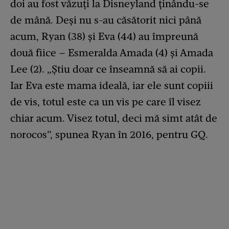
doi au fost văzuți la Disneyland ținându-se
de mână. Deși nu s-au căsătorit nici până
acum, Ryan (38) și Eva (44) au împreună
două fiice – Esmeralda Amada (4) și Amada
Lee (2). „Știu doar ce înseamnă să ai copii.
Iar Eva este mama ideală, iar ele sunt copiii
de vis, totul este ca un vis pe care îl visez
chiar acum. Visez totul, deci mă simt atât de
norocos”, spunea Ryan în 2016, pentru GQ.