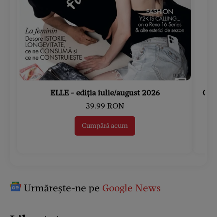
ELLE - ediția iulie/august 2026
Gard
39.99 RON
Cumpără acum
Urmărește-ne pe
Google News