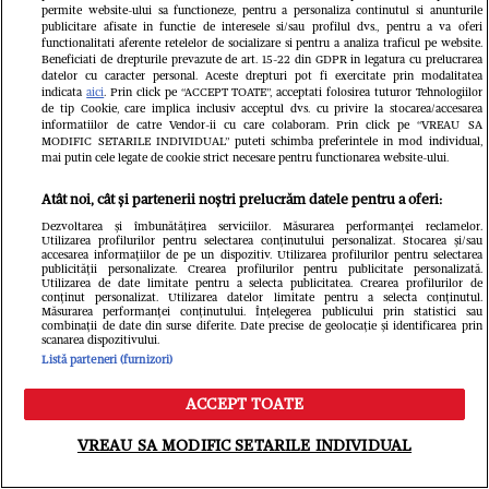
permite website-ului sa functioneze, pentru a personaliza continutul si anunturile
Brenda Fricker, „doamna cu
publicitare afisate in functie de interesele si/sau profilul dvs., pentru a va oferi
functionalitati aferente retelelor de socializare si pentru a analiza traficul pe website.
porumbeii”, din Singur Acasă 2
Beneficiati de drepturile prevazute de art. 15-22 din GDPR in legatura cu prelucrarea
datelor cu caracter personal. Aceste drepturi pot fi exercitate prin modalitatea
Libertatea.ro
indicata
aici
. Prin click pe “ACCEPT TOATE”, acceptati folosirea tuturor Tehnologiilor
de tip Cookie, care implica inclusiv acceptul dvs. cu privire la stocarea/accesarea
informatiilor de catre Vendor-ii cu care colaboram. Prin click pe “VREAU SA
MODIFIC SETARILE INDIVIDUAL” puteti schimba preferintele in mod individual,
mai putin cele legate de cookie strict necesare pentru functionarea website-ului.
Atât noi, cât și partenerii noștri prelucrăm datele pentru a oferi:
Dezvoltarea și îmbunătățirea serviciilor. Măsurarea performanței reclamelor.
Utilizarea profilurilor pentru selectarea conținutului personalizat. Stocarea și/sau
accesarea informațiilor de pe un dispozitiv. Utilizarea profilurilor pentru selectarea
publicității personalizate. Crearea profilurilor pentru publicitate personalizată.
Utilizarea de date limitate pentru a selecta publicitatea. Crearea profilurilor de
conținut personalizat. Utilizarea datelor limitate pentru a selecta conținutul.
Măsurarea performanței conținutului. Înțelegerea publicului prin statistici sau
ANM anunță caniculă, nopți
combinații de date din surse diferite. Date precise de geolocație și identificarea prin
scanarea dispozitivului.
tropicale și furtuni în perioada 17-19
Listă parteneri (furnizori)
iulie 2026. Cod galben emis pentru
ACCEPT TOATE
Meniu
Caută
mai multe județe din România
VREAU SA MODIFIC SETARILE INDIVIDUAL