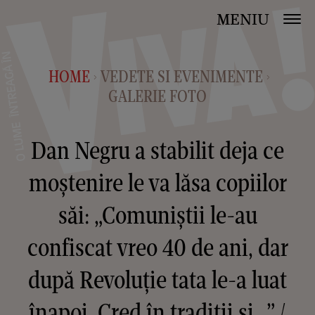
MENIU
HOME
VEDETE SI EVENIMENTE
>
>
GALERIE FOTO
Dan Negru a stabilit deja ce
moștenire le va lăsa copiilor
săi: „Comuniștii le-au
confiscat vreo 40 de ani, dar
după Revoluție tata le-a luat
înapoi. Cred în tradiții și…” /