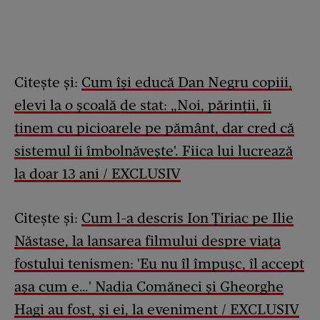
Citește și:
Cum își educă Dan Negru copiii,
elevi la o școală de stat: „Noi, părinții, îi
ținem cu picioarele pe pământ, dar cred că
sistemul îi îmbolnăvește'. Fiica lui lucrează
la doar 13 ani / EXCLUSIV
Citește și:
Cum l-a descris Ion Țiriac pe Ilie
Năstase, la lansarea filmului despre viața
fostului tenismen: 'Eu nu îl împușc, îl accept
așa cum e…' Nadia Comăneci și Gheorghe
Hagi au fost, și ei, la eveniment / EXCLUSIV