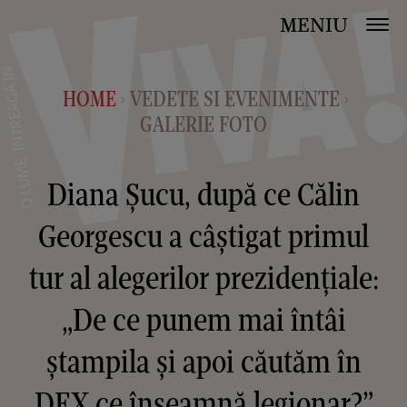
MENIU
HOME
VEDETE SI EVENIMENTE
>
>
GALERIE FOTO
Diana Șucu, după ce Călin
Georgescu a câștigat primul
tur al alegerilor prezidențiale:
„De ce punem mai întâi
ștampila și apoi căutăm în
DEX ce înseamnă legionar?”