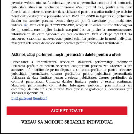
permite website-ului sa functioneze, pentru a personaliza continutul si anunturile
publicitare afisate in functie de interesele si/sau profilul dvs., pentru a va oferi
functionalitati aferente retelelor de socializare si pentru a analiza traficul pe website.
Beneficiati de drepturile prevazute de art. 15-22 din GDPR in legatura cu prelucrarea
datelor cu caracter personal. Aceste drepturi pot fi exercitate prin modalitatea
indicata
aici
. Prin click pe “ACCEPT TOATE”, acceptati folosirea tuturor Tehnologiilor
de tip Cookie, care implica inclusiv acceptul dvs. cu privire la stocarea/accesarea
informatiilor de catre Vendor-ii cu care colaboram. Prin click pe “VREAU SA
MODIFIC SETARILE INDIVIDUAL” puteti schimba preferintele in mod individual,
mai putin cele legate de cookie strict necesare pentru functionarea website-ului.
Citește în continuare
Atât noi, cât și partenerii noștri prelucrăm datele pentru a oferi:
Dezvoltarea și îmbunătățirea serviciilor. Măsurarea performanței reclamelor.
Utilizarea profilurilor pentru selectarea conținutului personalizat. Stocarea și/sau
accesarea informațiilor de pe un dispozitiv. Utilizarea profilurilor pentru selectarea
publicității personalizate. Crearea profilurilor pentru publicitate personalizată.
Utilizarea de date limitate pentru a selecta publicitatea. Crearea profilurilor de
conținut personalizat. Utilizarea datelor limitate pentru a selecta conținutul.
Măsurarea performanței conținutului. Înțelegerea publicului prin statistici sau
combinații de date din surse diferite. Date precise de geolocație și identificarea prin
scanarea dispozitivului.
Listă parteneri (furnizori)
ACCEPT TOATE
Meniu
Caută
VREAU SA MODIFIC SETARILE INDIVIDUAL