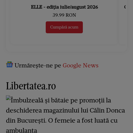
ELLE - ediția iulie/august 2026
Gard
39.99 RON
Cumpără acum
Urmărește-ne pe
Google News
Libertatea.ro