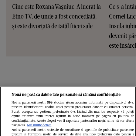
Cine este Roxana Vașniuc. A lucrat la
Ce s-a întâ
Etno TV, de unde a fost concediată,
Cornel Luc
și este divorțată de tatăl fiicei sale
Insula iubir
devenit pări
este însărc
Nouă ne pasă ca datele tale personale să rămână confidențiale
Noi și partenerii noștri
596
stocăm și/sau accesăm informații pe dispozitivul dvs.,
precum identificatorii cookie unici pentru prelucrarea datelor cu caracter personal.
Puteți accepta sau gestiona preferințele dvs. făcând clic mai jos, respectiv vă puteți
opune utilizării unui interes legitim în orice moment pe pagina cu politica de
confidențialitate. Aceste alegeri vor fi raportate partenerilor noștri și nu vă vor afecta
navigarea.
Mai multe detalii
Noi si partenerii nostri (retelele de socializare si agentiile de publicitate partenere,
precum si furnizorii nostri de servicii de date analitice) prelucram date pentru a