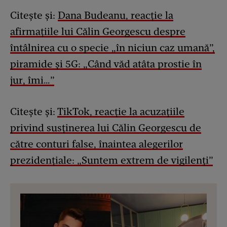
Citește și:
Dana Budeanu, reacție la
afirmațiile lui Călin Georgescu despre
întâlnirea cu o specie „în niciun caz umană”,
piramide și 5G: „Când văd atâta prostie în
jur, îmi…”
Citește și:
TikTok, reacție la acuzațiile
privind susținerea lui Călin Georgescu de
către conturi false, înaintea alegerilor
prezidențiale: „Suntem extrem de vigilenți”