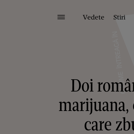
Vedete
Stiri
Doi român
marijuana, 
care zb