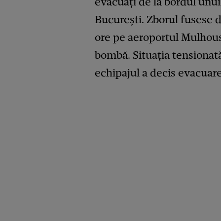
evacuați de la bordul unui
București. Zborul fusese de
ore pe aeroportul Mulhouse
bombă. Situația tensionată
echipajul a decis evacuare