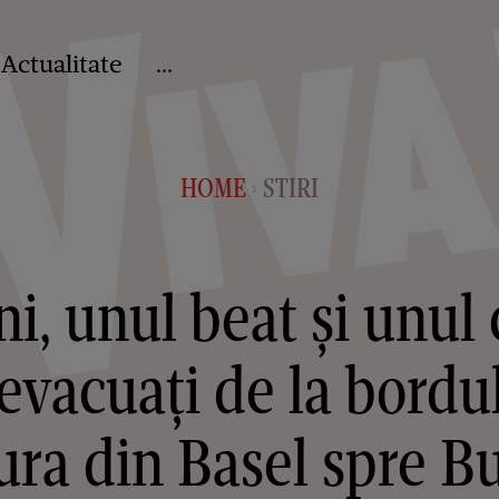
Actualitate
...
HOME
STIRI
>
i, unul beat și unul
evacuați de la bordu
ura din Basel spre Bu