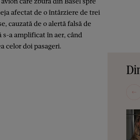
 avion care zbura din Basel spre
ja afectat de o întârziere de trei
, cauzată de o alertă falsă de
 s-a amplificat în aer, când
a celor doi pasageri.
Din