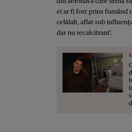
din aeronava care urma să 
ei ar fi fost prins fumând 
celălalt, aflat sub influenț
dar nu recalcitrant'.
R
C
d
b
t
s
d