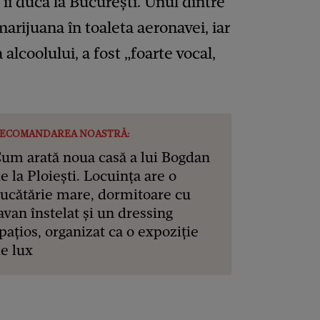
îi ducă la București. Unul dintre
marijuana în toaleta aeronavei, iar
a alcoolului, a fost „foarte vocal,
ECOMANDAREA NOASTRĂ:
um arată noua casă a lui Bogdan
e la Ploiești. Locuința are o
ucătărie mare, dormitoare cu
avan înstelat și un dressing
pațios, organizat ca o expoziție
e lux