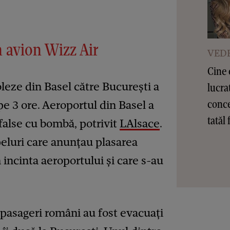
 avion Wizz Air
VEDE
Cine 
leze din Basel către București a
lucra
conce
pe 3 ore. Aeroportul din Basel a
tatăl 
 false cu bombă, potrivit
LAlsace
.
apeluri care anunțau plasarea
 incinta aeroportului și care s-au
 pasageri români au fost evacuați