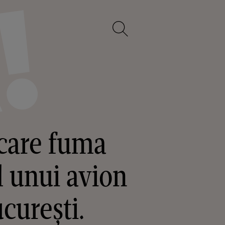
 care fuma
l unui avion
curești.