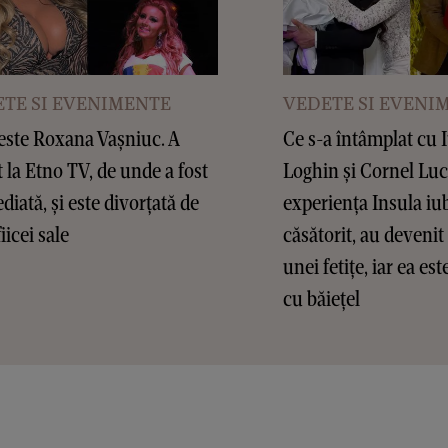
TE SI EVENIMENTE
VEDETE SI EVENI
este Roxana Vașniuc. A
Ce s-a întâmplat cu 
t la Etno TV, de unde a fost
Loghin și Cornel Lu
diată, și este divorțată de
experiența Insula iub
fiicei sale
căsătorit, au devenit 
unei fetițe, iar ea es
cu băiețel