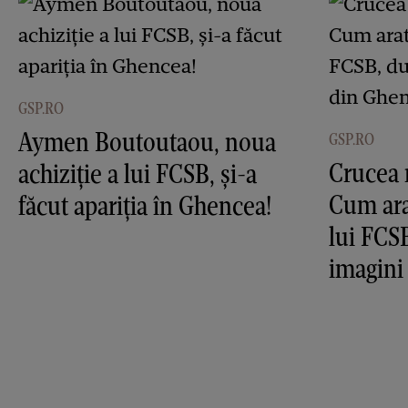
GSP.RO
Aymen Boutoutaou, noua
GSP.RO
Crucea 
achiziție a lui FCSB, și-a
Cum ara
făcut apariția în Ghencea!
lui FCS
imagini