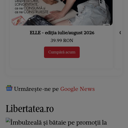
ELLE - ediția iulie/august 2026
Gard
39.99 RON
Cumpără acum
Urmărește-ne pe
Google News
Libertatea.ro