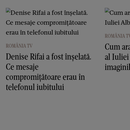
ROMÂNIA T
Cum ara
ROMÂNIA TV
Denise Rifai a fost înşelată.
al Iulie
Ce mesaje
imagini
compromiţătoare erau în
telefonul iubitului