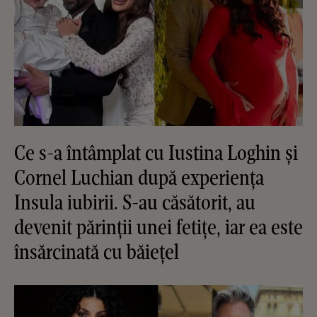
Ce s-a întâmplat cu Iustina Loghin și
Cornel Luchian după experiența
Insula iubirii. S-au căsătorit, au
devenit părinții unei fetițe, iar ea este
însărcinată cu băiețel