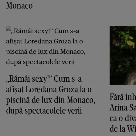
Monaco
„Rămâi sexy!” Cum s-a
afișat Loredana Groza la o
Fără inh
piscină de lux din Monaco,
Arina S
după spectacolele verii
ca o di
de la 