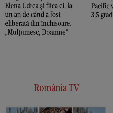
Elena Udrea și fiica ei, la
Pacific 
un an de când a fost
3,5 grad
eliberată din închisoare.
„Mulțumesc, Doamne”
România TV