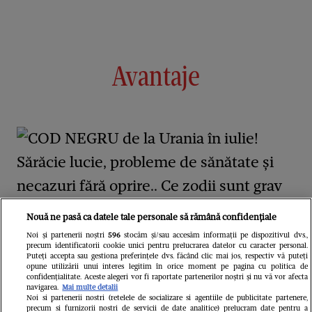
Avantaje
Nouă ne pasă ca datele tale personale să rămână confidențiale
Noi și partenerii noștri
596
stocăm și/sau accesăm informații pe dispozitivul dvs.,
COD NEGRU de la Urania în iulie!
precum identificatorii cookie unici pentru prelucrarea datelor cu caracter personal.
Puteți accepta sau gestiona preferințele dvs. făcând clic mai jos, respectiv vă puteți
Sărăcie lucie, probleme de sănătate
opune utilizării unui interes legitim în orice moment pe pagina cu politica de
confidențialitate. Aceste alegeri vor fi raportate partenerilor noștri și nu vă vor afecta
navigarea.
Mai multe detalii
și necazuri fără oprire.. Ce zodii sunt
Noi si partenerii nostri (retelele de socializare si agentiile de publicitate partenere,
precum si furnizorii nostri de servicii de date analitice) prelucram date pentru a