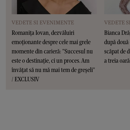
VEDETE SI EVENIMENTE
VEDETE S
Romanița Iovan, dezvăluiri
Bianca Dră
emoționante despre cele mai grele
după două 
momente din carieră: "Succesul nu
scăpat de d
este o destinație, ci un proces. Am
a treia oar
învățat să nu mă mai tem de greșeli"
/ EXCLUSIV