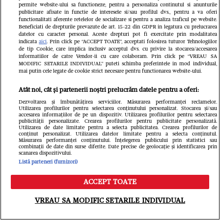
grav afectate...
permite website-ului sa functioneze, pentru a personaliza continutul si anunturile
publicitare afisate in functie de interesele si/sau profilul dvs., pentru a va oferi
functionalitati aferente retelelor de socializare si pentru a analiza traficul pe website.
Beneficiati de drepturile prevazute de art. 15-22 din GDPR in legatura cu prelucrarea
datelor cu caracter personal. Aceste drepturi pot fi exercitate prin modalitatea
indicata
aici
. Prin click pe “ACCEPT TOATE”, acceptati folosirea tuturor Tehnologiilor
de tip Cookie, care implica inclusiv acceptul dvs. cu privire la stocarea/accesarea
informatiilor de catre Vendor-ii cu care colaboram. Prin click pe “VREAU SA
MODIFIC SETARILE INDIVIDUAL” puteti schimba preferintele in mod individual,
mai putin cele legate de cookie strict necesare pentru functionarea website-ului.
Atât noi, cât și partenerii noștri prelucrăm datele pentru a oferi:
Dezvoltarea și îmbunătățirea serviciilor. Măsurarea performanței reclamelor.
Utilizarea profilurilor pentru selectarea conținutului personalizat. Stocarea și/sau
accesarea informațiilor de pe un dispozitiv. Utilizarea profilurilor pentru selectarea
publicității personalizate. Crearea profilurilor pentru publicitate personalizată.
Utilizarea de date limitate pentru a selecta publicitatea. Crearea profilurilor de
conținut personalizat. Utilizarea datelor limitate pentru a selecta conținutul.
Măsurarea performanței conținutului. Înțelegerea publicului prin statistici sau
combinații de date din surse diferite. Date precise de geolocație și identificarea prin
scanarea dispozitivului.
Listă parteneri (furnizori)
ACCEPT TOATE
O mai știți pe Romica
Tragedie
Meniu
Caută
VREAU SA MODIFIC SETARILE INDIVIDUAL
Jurca, cea mai cunoscută
care ne