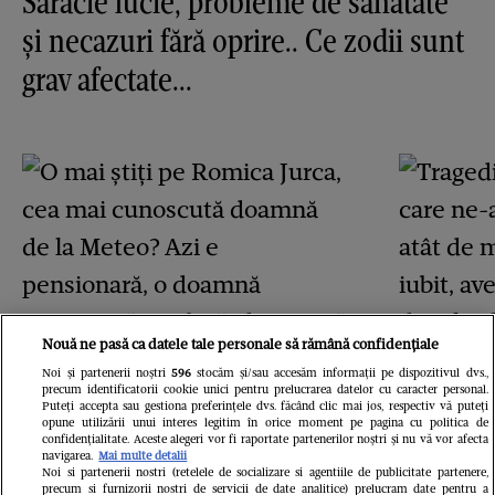
Sărăcie lucie, probleme de sănătate
și necazuri fără oprire.. Ce zodii sunt
grav afectate...
Nouă ne pasă ca datele tale personale să rămână confidențiale
Noi și partenerii noștri
596
stocăm și/sau accesăm informații pe dispozitivul dvs.,
precum identificatorii cookie unici pentru prelucrarea datelor cu caracter personal.
Puteți accepta sau gestiona preferințele dvs. făcând clic mai jos, respectiv vă puteți
opune utilizării unui interes legitim în orice moment pe pagina cu politica de
confidențialitate. Aceste alegeri vor fi raportate partenerilor noștri și nu vă vor afecta
navigarea.
Mai multe detalii
Noi si partenerii nostri (retelele de socializare si agentiile de publicitate partenere,
precum si furnizorii nostri de servicii de date analitice) prelucram date pentru a