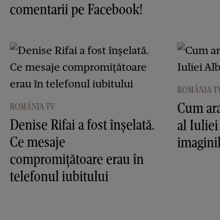
comentarii pe Facebook!
ROMÂNIA T
Cum ara
ROMÂNIA TV
Denise Rifai a fost înşelată.
al Iulie
Ce mesaje
imagini
compromiţătoare erau în
telefonul iubitului