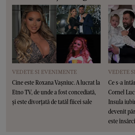
VEDETE SI EVENIMENTE
VEDETE S
Cine este Roxana Vașniuc. A lucrat la
Ce s-a întâ
Etno TV, de unde a fost concediată,
Cornel Luc
și este divorțată de tatăl fiicei sale
Insula iubir
devenit pări
este însărc