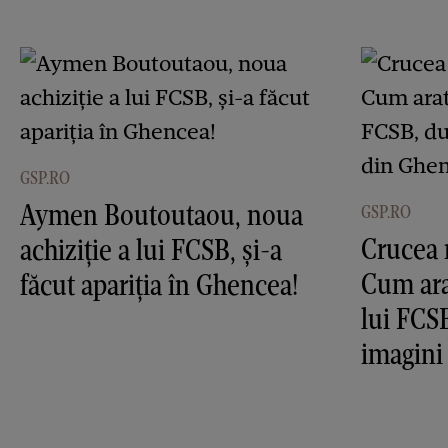
GSP.RO
Aymen Boutoutaou, noua
GSP.RO
Crucea 
achiziție a lui FCSB, și-a
Cum ara
făcut apariția în Ghencea!
lui FCS
imagini