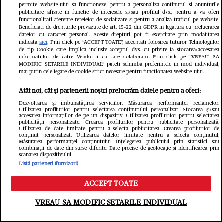
O mai știți pe Romica
Tragedie
permite website-ului sa functioneze, pentru a personaliza continutul si anunturile
Jurca, cea mai cunoscută
care ne
publicitare afisate in functie de interesele si/sau profilul dvs., pentru a va oferi
functionalitati aferente retelelor de socializare si pentru a analiza traficul pe website.
Beneficiati de drepturile prevazute de art. 15-22 din GDPR in legatura cu prelucrarea
doamnă de la Meteo? Azi e
cu atât 
datelor cu caracter personal. Aceste drepturi pot fi exercitate prin modalitatea
indicata
aici
. Prin click pe “ACCEPT TOATE”, acceptati folosirea tuturor Tehnologiilor
pensionară, o doamnă
Tânăr, i
de tip Cookie, care implica inclusiv acceptul dvs. cu privire la stocarea/accesarea
informatiilor de catre Vendor-ii cu care colaboram. Prin click pe “VREAU SA
respectată și iubită, dar stai
viața în
MODIFIC SETARILE INDIVIDUAL” puteti schimba preferintele in mod individual,
mai putin cele legate de cookie strict necesare pentru functionarea website-ului.
să vezi ce s-a aflat despre
să o în
Atât noi, cât și partenerii noștri prelucrăm datele pentru a oferi:
fiul ei. Nimeni, dar nimeni
Anunțul
Dezvoltarea și îmbunătățirea serviciilor. Măsurarea performanței reclamelor.
Utilizarea profilurilor pentru selectarea conținutului personalizat. Stocarea și/sau
accesarea informațiilor de pe un dispozitiv. Utilizarea profilurilor pentru selectarea
nu s-ar fi așteptat la asta.
inima z
publicității personalizate. Crearea profilurilor pentru publicitate personalizată.
Utilizarea de date limitate pentru a selecta publicitatea. Crearea profilurilor de
Păcat!
genialu
conținut personalizat. Utilizarea datelor limitate pentru a selecta conținutul.
Măsurarea performanței conținutului. Înțelegerea publicului prin statistici sau
combinații de date din surse diferite. Date precise de geolocație și identificarea prin
scanarea dispozitivului.
Listă parteneri (furnizori)
Unica
ACCEPT TOATE
Meniu
Caută
VREAU SA MODIFIC SETARILE INDIVIDUAL