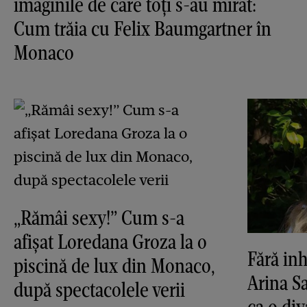
imaginile de care toți s-au mirat:
Cum trăia cu Felix Baumgartner în
Monaco
„Rămâi sexy!” Cum s-a
afișat Loredana Groza la o
Fără inh
piscină de lux din Monaco,
Arina S
după spectacolele verii
ca o di