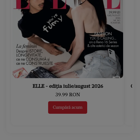
ELLE - ediția iulie/august 2026
Gard
39.99 RON
Cumpără acum