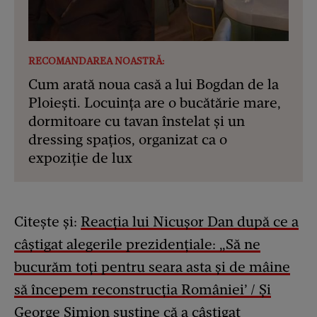
RECOMANDAREA NOASTRĂ:
Cum arată noua casă a lui Bogdan de la
Ploiești. Locuința are o bucătărie mare,
dormitoare cu tavan înstelat și un
dressing spațios, organizat ca o
expoziție de lux
Citește și:
Reacția lui Nicușor Dan după ce a
câștigat alegerile prezidențiale: „Să ne
bucurăm toți pentru seara asta și de mâine
să începem reconstrucția României’ / Și
George Simion susține că a câștigat