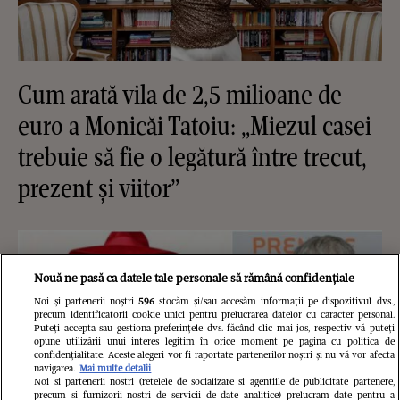
Cum arată vila de 2,5 milioane de
euro a Monicăi Tatoiu: „Miezul casei
trebuie să fie o legătură între trecut,
prezent și viitor”
Nouă ne pasă ca datele tale personale să rămână confidențiale
Noi și partenerii noștri
596
stocăm și/sau accesăm informații pe dispozitivul dvs.,
precum identificatorii cookie unici pentru prelucrarea datelor cu caracter personal.
Puteți accepta sau gestiona preferințele dvs. făcând clic mai jos, respectiv vă puteți
opune utilizării unui interes legitim în orice moment pe pagina cu politica de
confidențialitate. Aceste alegeri vor fi raportate partenerilor noștri și nu vă vor afecta
navigarea.
Mai multe detalii
Noi si partenerii nostri (retelele de socializare si agentiile de publicitate partenere,
precum si furnizorii nostri de servicii de date analitice) prelucram date pentru a