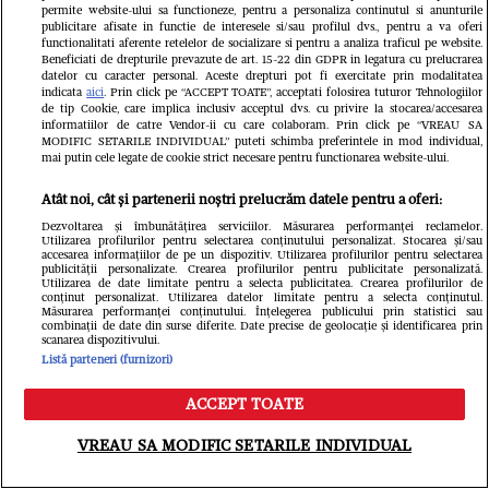
permite website-ului sa functioneze, pentru a personaliza continutul si anunturile
publicitare afisate in functie de interesele si/sau profilul dvs., pentru a va oferi
functionalitati aferente retelelor de socializare si pentru a analiza traficul pe website.
Beneficiati de drepturile prevazute de art. 15-22 din GDPR in legatura cu prelucrarea
datelor cu caracter personal. Aceste drepturi pot fi exercitate prin modalitatea
indicata
aici
. Prin click pe “ACCEPT TOATE”, acceptati folosirea tuturor Tehnologiilor
de tip Cookie, care implica inclusiv acceptul dvs. cu privire la stocarea/accesarea
Cine este și cum arată soția lui
informatiilor de catre Vendor-ii cu care colaboram. Prin click pe “VREAU SA
MODIFIC SETARILE INDIVIDUAL” puteti schimba preferintele in mod individual,
Gheorghe Visu. Actorul a fost burlac
mai putin cele legate de cookie strict necesare pentru functionarea website-ului.
până la 50 de ani: "Soția mea e
Atât noi, cât și partenerii noștri prelucrăm datele pentru a oferi:
Dezvoltarea și îmbunătățirea serviciilor. Măsurarea performanței reclamelor.
familia mea și singurul om care-mi
Utilizarea profilurilor pentru selectarea conținutului personalizat. Stocarea și/sau
accesarea informațiilor de pe un dispozitiv. Utilizarea profilurilor pentru selectarea
publicității personalizate. Crearea profilurilor pentru publicitate personalizată.
cunoaște fricile"
Utilizarea de date limitate pentru a selecta publicitatea. Crearea profilurilor de
conținut personalizat. Utilizarea datelor limitate pentru a selecta conținutul.
Măsurarea performanței conținutului. Înțelegerea publicului prin statistici sau
combinații de date din surse diferite. Date precise de geolocație și identificarea prin
scanarea dispozitivului.
Listă parteneri (furnizori)
ACCEPT TOATE
Meniu
Caută
VREAU SA MODIFIC SETARILE INDIVIDUAL