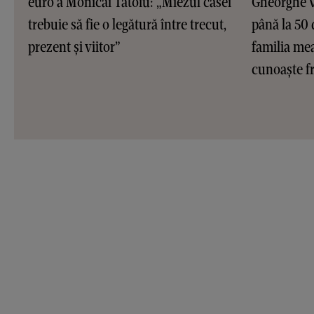
euro a Monicăi Tatoiu: „Miezul casei
Gheorghe Vi
trebuie să fie o legătură între trecut,
până la 50 
prezent și viitor”
familia me
cunoaște fr