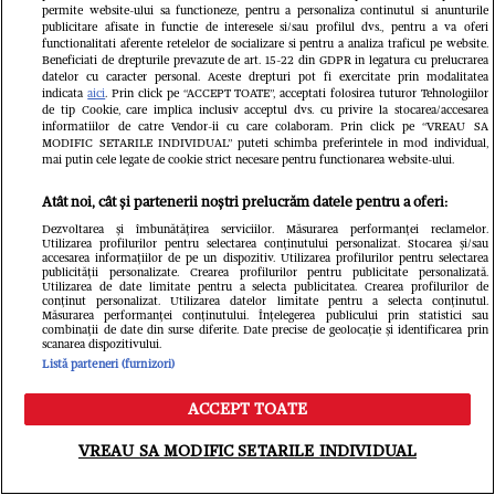
permite website-ului sa functioneze, pentru a personaliza continutul si anunturile
publicitare afisate in functie de interesele si/sau profilul dvs., pentru a va oferi
functionalitati aferente retelelor de socializare si pentru a analiza traficul pe website.
Beneficiati de drepturile prevazute de art. 15-22 din GDPR in legatura cu prelucrarea
datelor cu caracter personal. Aceste drepturi pot fi exercitate prin modalitatea
indicata
aici
. Prin click pe “ACCEPT TOATE”, acceptati folosirea tuturor Tehnologiilor
de tip Cookie, care implica inclusiv acceptul dvs. cu privire la stocarea/accesarea
informatiilor de catre Vendor-ii cu care colaboram. Prin click pe “VREAU SA
MODIFIC SETARILE INDIVIDUAL” puteti schimba preferintele in mod individual,
mai putin cele legate de cookie strict necesare pentru functionarea website-ului.
Atât noi, cât și partenerii noștri prelucrăm datele pentru a oferi:
VEDETE SI EVENIMENTE
VEDETE S
Dezvoltarea și îmbunătățirea serviciilor. Măsurarea performanței reclamelor.
Cine este Roxana Vașniuc. A lucrat la
Ce s-a întâ
Utilizarea profilurilor pentru selectarea conținutului personalizat. Stocarea și/sau
accesarea informațiilor de pe un dispozitiv. Utilizarea profilurilor pentru selectarea
Etno TV, de unde a fost concediată,
Cornel Luc
publicității personalizate. Crearea profilurilor pentru publicitate personalizată.
Utilizarea de date limitate pentru a selecta publicitatea. Crearea profilurilor de
conținut personalizat. Utilizarea datelor limitate pentru a selecta conținutul.
și este divorțată de tatăl fiicei sale
Insula iubir
Măsurarea performanței conținutului. Înțelegerea publicului prin statistici sau
combinații de date din surse diferite. Date precise de geolocație și identificarea prin
devenit pări
scanarea dispozitivului.
Listă parteneri (furnizori)
este însărc
ACCEPT TOATE
Meniu
Caută
VREAU SA MODIFIC SETARILE INDIVIDUAL