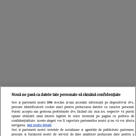
Nouă ne pasă ca datele tale personale să rămână confidențiale
Noi și partenerii noștri
596
stocăm și/sau accesăm informații pe dispozitivul dvs.,
precum identificatorii cookie unici pentru prelucrarea datelor cu caracter personal.
Din aceeași categorie
Puteți accepta sau gestiona preferințele dvs. făcând clic mai jos, respectiv vă puteți
opune utilizării unui interes legitim în orice moment pe pagina cu politica de
confidențialitate. Aceste alegeri vor fi raportate partenerilor noștri și nu vă vor afecta
navigarea.
Mai multe detalii
Noi si partenerii nostri (retelele de socializare si agentiile de publicitate partenere,
precum si furnizorii nostri de servicii de date analitice) prelucram date pentru a