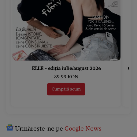
ELLE - ediția iulie/august 2026
Gard
39.99 RON
Cumpără acum
Urmărește-ne pe
Google News