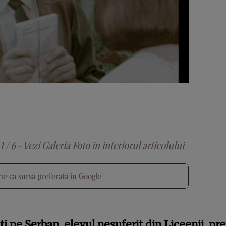
1 / 6 - Vezi Galeria Foto in interiorul articolului
e ca sursă preferată în Google
ți pe Șerban, elevul nesuferit din Liceenii, pre