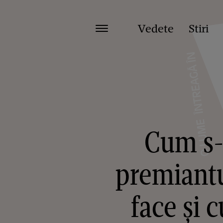
Vedete
Stiri
Cum s-a
premiantul
face și 