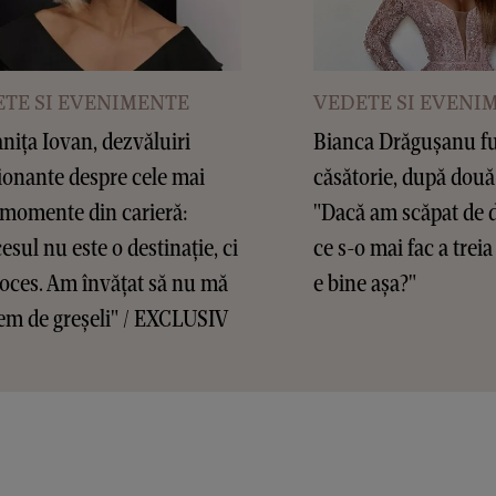
TE SI EVENIMENTE
VEDETE SI EVENI
ița Iovan, dezvăluiri
Bianca Drăgușanu f
onante despre cele mai
căsătorie, după două
 momente din carieră:
"Dacă am scăpat de d
esul nu este o destinație, ci
ce s-o mai fac a treia
oces. Am învățat să nu mă
e bine așa?"
em de greșeli" / EXCLUSIV