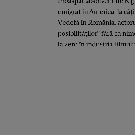
Proaspăt absolvent de regi
emigrat în America, la câți
Vedetă în România, actorul
posibilităților” fără ca ni
la zero în industria filmulu