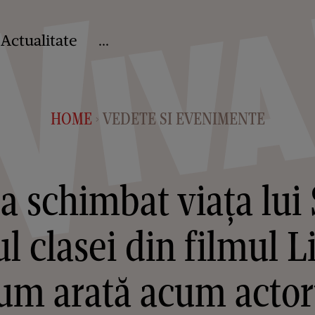
Actualitate
...
HOME
VEDETE SI EVENIMENTE
>
 schimbat viața lui
 clasei din filmul L
cum arată acum acto