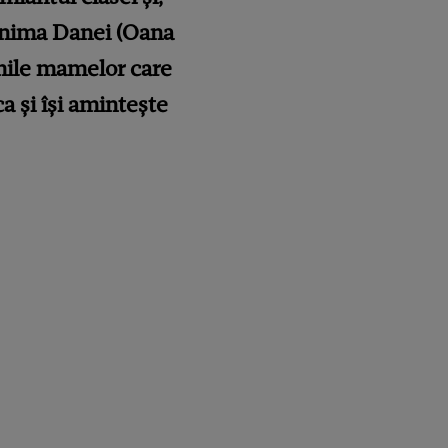
u inima Danei (Oana
imile mamelor care
a și își amintește