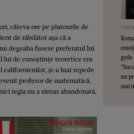
uri, câteva ore pe platourile de
VEDE
cient de răbdător așa că a
Roman
emoți
nu degeaba fusese preferatul lui
grele
l lui de cunoștințe teoretice era
"Succ
 californienilor, și-a luat repede
un pr
devenit profesor de matematică,
mai t
nici regia nu a rămas abandonată,