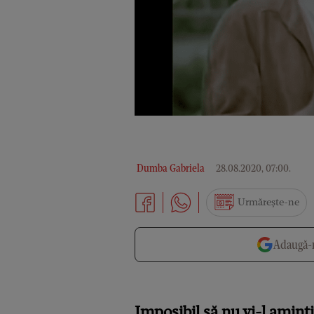
Dumba Gabriela
28.08.2020, 07:00
.
Urmărește-ne
Adaugă-n
Imposibil să nu vi-l aminti