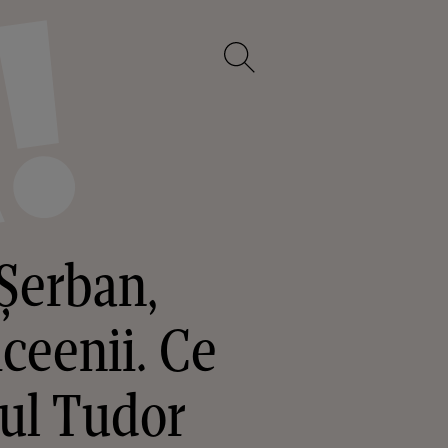
 Șerban,
iceenii. Ce
rul Tudor