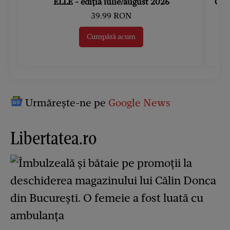
ELLE - ediția iulie/august 2026
Gard
39.99 RON
Cumpără acum
Urmărește-ne pe
Google News
Libertatea.ro