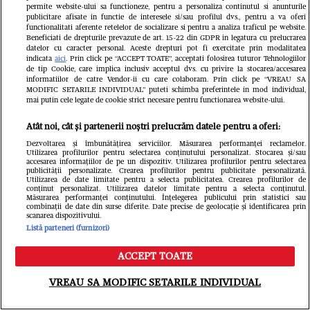
permite website-ului sa functioneze, pentru a personaliza continutul si anunturile
românesc este mult în spatele celui
publicitare afisate in functie de interesele si/sau profilul dvs., pentru a va oferi
functionalitati aferente retelelor de socializare si pentru a analiza traficul pe website.
Beneficiati de drepturile prevazute de art. 15-22 din GDPR in legatura cu prelucrarea
din Occident
datelor cu caracter personal. Aceste drepturi pot fi exercitate prin modalitatea
indicata
aici
. Prin click pe “ACCEPT TOATE”, acceptati folosirea tuturor Tehnologiilor
GSP.ro
de tip Cookie, care implica inclusiv acceptul dvs. cu privire la stocarea/accesarea
informatiilor de catre Vendor-ii cu care colaboram. Prin click pe “VREAU SA
MODIFIC SETARILE INDIVIDUAL” puteti schimba preferintele in mod individual,
mai putin cele legate de cookie strict necesare pentru functionarea website-ului.
Atât noi, cât și partenerii noștri prelucrăm datele pentru a oferi:
Dezvoltarea și îmbunătățirea serviciilor. Măsurarea performanței reclamelor.
Utilizarea profilurilor pentru selectarea conținutului personalizat. Stocarea și/sau
accesarea informațiilor de pe un dispozitiv. Utilizarea profilurilor pentru selectarea
publicității personalizate. Crearea profilurilor pentru publicitate personalizată.
Utilizarea de date limitate pentru a selecta publicitatea. Crearea profilurilor de
Ghencea superbă: reprezentanta
conținut personalizat. Utilizarea datelor limitate pentru a selecta conținutul.
Măsurarea performanței conținutului. Înțelegerea publicului prin statistici sau
combinații de date din surse diferite. Date precise de geolocație și identificarea prin
României la „Miss Universe” și-a
scanarea dispozitivului.
Listă parteneri (furnizori)
susținut favoritul din tribune, la
ACCEPT TOATE
FCSB - FC Argeș
Meniu
Caută
VREAU SA MODIFIC SETARILE INDIVIDUAL
Redactia.ro