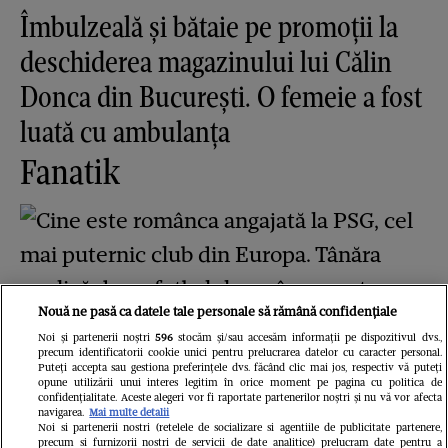
Îmbulzeală și bătaie pe promoții la
deschiderea magazinului lui Călin
Donca din București. O femeie a fost
luată cu ambulanța
Fanatik
Nouă ne pasă ca datele tale personale să rămână confidențiale
Noi și partenerii noștri
596
stocăm și/sau accesăm informații pe dispozitivul dvs.,
precum identificatorii cookie unici pentru prelucrarea datelor cu caracter personal.
Cine este românca angajată la PSG,
Puteți accepta sau gestiona preferințele dvs. făcând clic mai jos, respectiv vă puteți
opune utilizării unui interes legitim în orice moment pe pagina cu politica de
confidențialitate. Aceste alegeri vor fi raportate partenerilor noștri și nu vă vor afecta
cel mai puternic club din Europa.
navigarea.
Mai multe detalii
Noi si partenerii nostri (retelele de socializare si agentiile de publicitate partenere,
Tânăra explică de ce fotbalul
precum si furnizorii nostri de servicii de date analitice) prelucram date pentru a