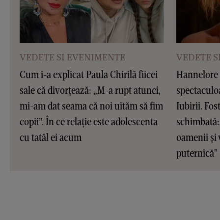
VEDETE SI EVENIMENTE
VEDETE S
Cum i-a explicat Paula Chirilă fiicei
Hannelore 
sale că divorțează: „M-a rupt atunci,
spectaculoa
mi-am dat seama că noi uităm să fim
Iubirii. Fo
copii”. În ce relație este adolescenta
schimbată: 
cu tatăl ei acum
oamenii și
puternică"