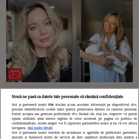
Cum a ales Laura Cosoi numele Nina
Nouă ne pasă ca datele tale personale să rămână confidențiale
pentru cea de-a cincea fiică. Toate
Noi și partenerii noștri
596
stocăm și/sau accesăm informații pe dispozitivul dvs.,
precum identificatorii cookie unici pentru prelucrarea datelor cu caracter personal.
fiicele cuplului au nume formate din
Puteți accepta sau gestiona preferințele dvs. făcând clic mai jos, respectiv vă puteți
opune utilizării unui interes legitim în orice moment pe pagina cu politica de
4 litere
confidențialitate. Aceste alegeri vor fi raportate partenerilor noștri și nu vă vor afecta
navigarea.
Mai multe detalii
Noi si partenerii nostri (retelele de socializare si agentiile de publicitate partenere,
precum si furnizorii nostri de servicii de date analitice) prelucram date pentru a