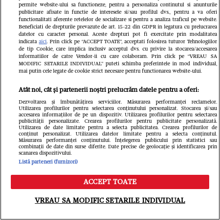
permite website-ului sa functioneze, pentru a personaliza continutul si anunturile
publicitare afisate in functie de interesele si/sau profilul dvs., pentru a va oferi
functionalitati aferente retelelor de socializare si pentru a analiza traficul pe website.
Beneficiati de drepturile prevazute de art. 15-22 din GDPR in legatura cu prelucrarea
datelor cu caracter personal. Aceste drepturi pot fi exercitate prin modalitatea
indicata
aici
. Prin click pe “ACCEPT TOATE”, acceptati folosirea tuturor Tehnologiilor
de tip Cookie, care implica inclusiv acceptul dvs. cu privire la stocarea/accesarea
informatiilor de catre Vendor-ii cu care colaboram. Prin click pe “VREAU SA
MODIFIC SETARILE INDIVIDUAL” puteti schimba preferintele in mod individual,
mai putin cele legate de cookie strict necesare pentru functionarea website-ului.
Atât noi, cât și partenerii noștri prelucrăm datele pentru a oferi:
Dezvoltarea și îmbunătățirea serviciilor. Măsurarea performanței reclamelor.
Utilizarea profilurilor pentru selectarea conținutului personalizat. Stocarea și/sau
accesarea informațiilor de pe un dispozitiv. Utilizarea profilurilor pentru selectarea
publicității personalizate. Crearea profilurilor pentru publicitate personalizată.
Utilizarea de date limitate pentru a selecta publicitatea. Crearea profilurilor de
conținut personalizat. Utilizarea datelor limitate pentru a selecta conținutul.
Măsurarea performanței conținutului. Înțelegerea publicului prin statistici sau
combinații de date din surse diferite. Date precise de geolocație și identificarea prin
scanarea dispozitivului.
Listă parteneri (furnizori)
FANATIK.RO
ACCEPT TOATE
Meniu
Caută
Meteorologii AccuWeather,
VREAU SA MODIFIC SETARILE INDIVIDUAL
avertisment pentru delegația