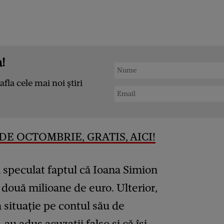
!
afla cele mai noi știri
DE OCTOMBRIE, GRATIS, AICI!
a speculat faptul că Ioana Simion
u două milioane de euro. Ulterior,
a situație pe contul său de
au adus acuzații false și că își