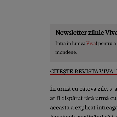
Newsletter zilnic Viva
Intră în lumea
Viva
! pentru a 
mondene.
CITEȘTE REVISTA VIVA! 
În urmă cu câteva zile, s-
ar fi dispărut fără urmă c
aceasta a explicat întreag
Facebook, susținând că i s-