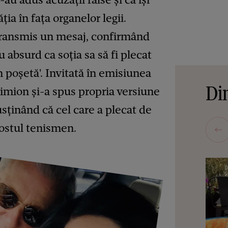
a în fața organelor legii.
a transmis un mesaj, confirmând
 absurd ca soția sa să fi plecat
 poșetă'. Invitată în emisiunea
Din
Simion și-a spus propria versiune
sținând că cel care a plecat de
fostul tenismen.