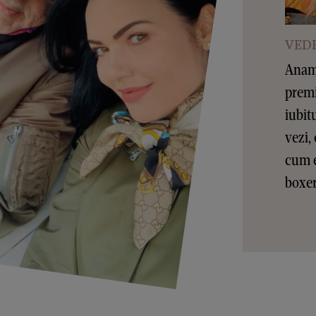
VEDE
Anama
premi
iubit
vezi, 
cum e
boxer