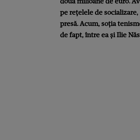
două milioane de euro. Avâ
pe rețelele de socializare,
presă. Acum, soția tenismen
de fapt, între ea și Ilie Nă