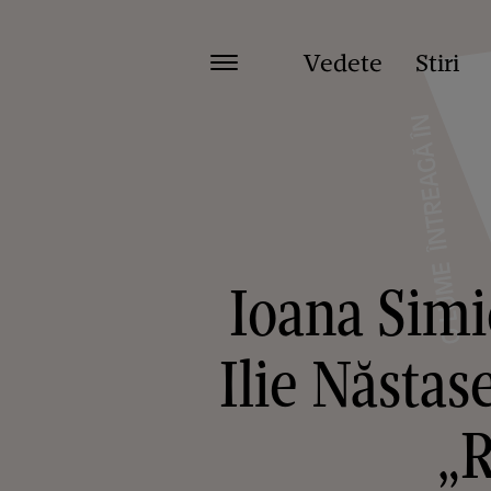
Vedete
Stiri
Ioana Simi
Ilie Năstas
„R