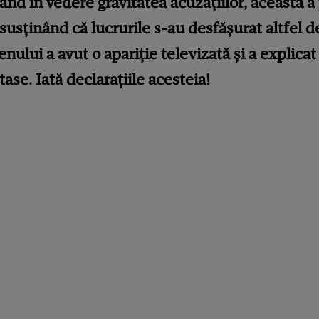
nd în vedere gravitatea acuzațiilor, aceasta a
 susținând că lucrurile s-au desfășurat altfel de
ului a avut o apariție televizată și a explicat
stase. Iată declarațiile acesteia!