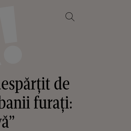
espărțit de
anii furați:
vă”