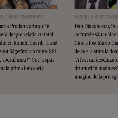
TE SI EVENIMENTE
VEDETE SI EVENI
ria Prodan vorbește în
Dan Diaconescu, în 
eră despre relația cu tatăl
ce fratele său mai mi
ului ei, Ronald Gavril: "Ca să
Cine a fost Mario Di
e tot Săgetător ca mine. Știi
de ce s-a stins la doa
 socrul meu?". Ce i-a spus
"A fost un deschizăt
ul la prima lor ceartă
drumuri în business"
imagine de la priveg