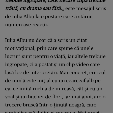
trebuie îngropate, DAR fiecare clipa trebuie
trăită, cu drama sau fără.
„ este mesajul scris
de Iulia Albu la o postare care a stârnit
numeroase reacții.
Iulia Albu nu doar că a scris un citat
motivațional, prin care spune că unele
lucruri sunt pentru o viață, iar altele trebuie
îngropate, ci a postat și un clip video care
lasă loc de interpretări. Mai concret, criticul
de modă este inițial cu un cearceaf alb pe
ea, ce imită rochia de mireasă, cât și cu un
voal și un buchet de flori, iar mai apoi, are o
trecere bruscă într-o ținută neagră, care
simbolizează doliul și moartea. Mai precis,