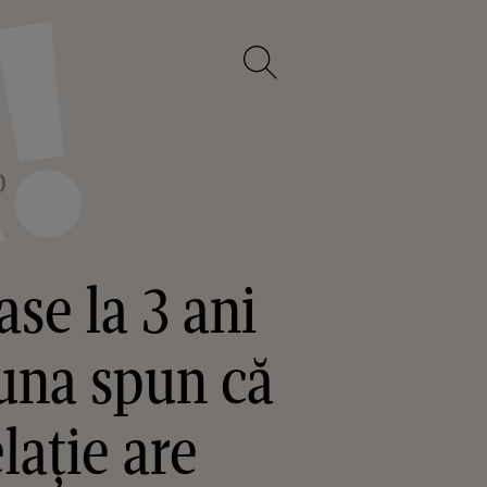
O
ase la 3 ani
auna spun că
lație are