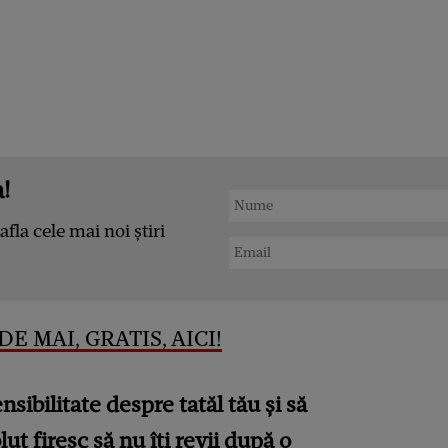
!
afla cele mai noi știri
E MAI, GRATIS, AICI!
sibilitate despre tatăl tău și să
ut firesc să nu îți revii după o