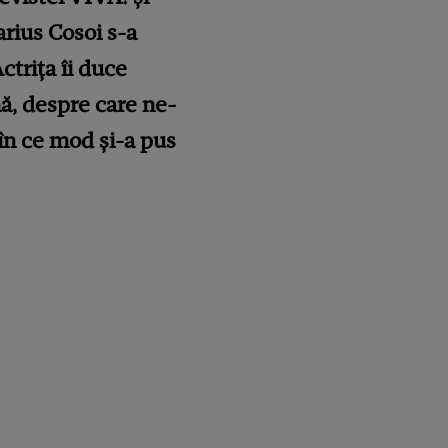
arius Cosoi s-a
ctrița îi duce
ă, despre care ne-
 în ce mod și-a pus