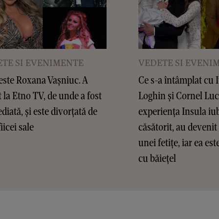
TE SI EVENIMENTE
VEDETE SI EVENI
este Roxana Vașniuc. A
Ce s-a întâmplat cu 
t la Etno TV, de unde a fost
Loghin și Cornel Lu
diată, și este divorțată de
experiența Insula iub
fiicei sale
căsătorit, au devenit 
unei fetițe, iar ea es
cu băiețel