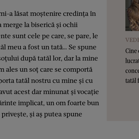
mi-a lăsat moștenire credința în
merge la biserică și ochii
nte sunt cele pe care, se pare, le
VEDE
tăl meu a fost un tată… Se spune
Cine 
soțului după tatăl lor, dar la mine
lucra
am ales un soț care se comportă
conce
tatăl 
orta tatăl nostru cu mine și cu
 avut acest dar minunat și vocație
părinte implicat, un om foarte bun
 privește, și aș putea spune