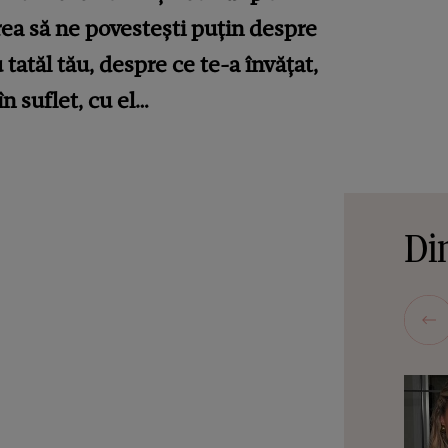
a să ne povestești puțin despre
 tatăl tău, despre ce te-a învățat,
în suflet, cu el…
Din