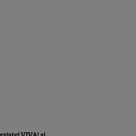
evistei VIVA! și