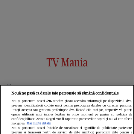
TV Mania
Nouă ne pasă ca datele tale personale să rămână confidențiale
Noi și partenerii noștri
596
stocăm și/sau accesăm informații pe dispozitivul dvs.,
precum identificatorii cookie unici pentru prelucrarea datelor cu caracter personal.
Puteți accepta sau gestiona preferințele dvs. făcând clic mai jos, respectiv vă puteți
opune utilizării unui interes legitim în orice moment pe pagina cu politica de
confidențialitate. Aceste alegeri vor fi raportate partenerilor noștri și nu vă vor afecta
navigarea.
Mai multe detalii
Noi si partenerii nostri (retelele de socializare si agentiile de publicitate partenere,
precum si furnizorii nostri de servicii de date analitice) prelucram date pentru a