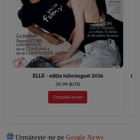
ELLE - ediția iulie/august 2026
Gard
39.99 RON
Cumpără acum
Urmărește-ne pe
Google News