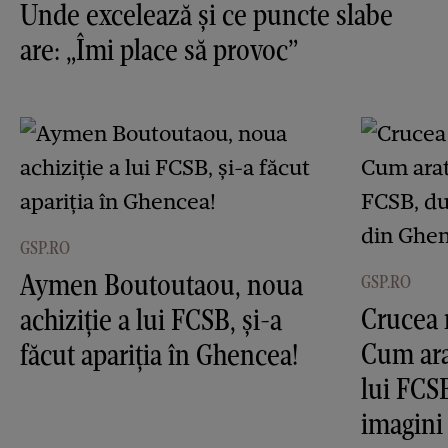
Unde excelează și ce puncte slabe
are: „Îmi place să provoc”
GSP.RO
Aymen Boutoutaou, noua
GSP.RO
Crucea 
achiziție a lui FCSB, și-a
Cum ara
făcut apariția în Ghencea!
lui FCS
imagini