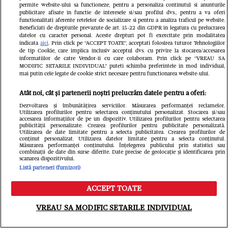
„Paradisul” secret al Mihaelei
permite website-ului sa functioneze, pentru a personaliza continutul si anunturile
publicitare afisate in functie de interesele si/sau profilul dvs., pentru a va oferi
Rădulescu. Vedeta a publicat
functionalitati aferente retelelor de socializare si pentru a analiza traficul pe website.
Beneficiati de drepturile prevazute de art. 15-22 din GDPR in legatura cu prelucrarea
imaginile de care toți s-au mirat:
datelor cu caracter personal. Aceste drepturi pot fi exercitate prin modalitatea
indicata
aici
. Prin click pe “ACCEPT TOATE”, acceptati folosirea tuturor Tehnologiilor
de tip Cookie, care implica inclusiv acceptul dvs. cu privire la stocarea/accesarea
Cum trăia cu Felix Baumgartner în
informatiilor de catre Vendor-ii cu care colaboram. Prin click pe “VREAU SA
MODIFIC SETARILE INDIVIDUAL” puteti schimba preferintele in mod individual,
Monaco
mai putin cele legate de cookie strict necesare pentru functionarea website-ului.
Atât noi, cât și partenerii noștri prelucrăm datele pentru a oferi:
Dezvoltarea și îmbunătățirea serviciilor. Măsurarea performanței reclamelor.
Utilizarea profilurilor pentru selectarea conținutului personalizat. Stocarea și/sau
accesarea informațiilor de pe un dispozitiv. Utilizarea profilurilor pentru selectarea
publicității personalizate. Crearea profilurilor pentru publicitate personalizată.
Utilizarea de date limitate pentru a selecta publicitatea. Crearea profilurilor de
conținut personalizat. Utilizarea datelor limitate pentru a selecta conținutul.
Măsurarea performanței conținutului. Înțelegerea publicului prin statistici sau
combinații de date din surse diferite. Date precise de geolocație și identificarea prin
scanarea dispozitivului.
Listă parteneri (furnizori)
ACCEPT TOATE
„Rămâi sexy!” Cum s-a
Meniu
Caută
VREAU SA MODIFIC SETARILE INDIVIDUAL
afișat Loredana Groza la o
Fără inh