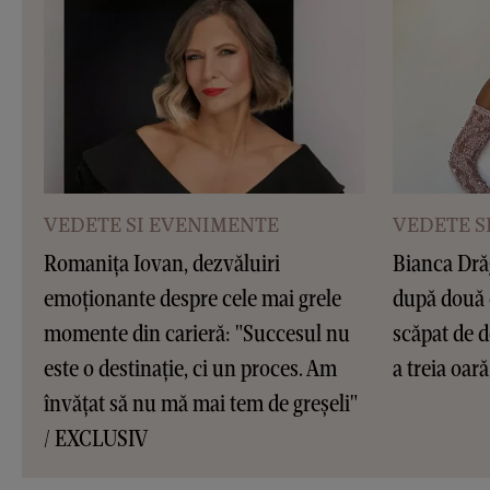
VEDETE SI EVENIMENTE
VEDETE S
Romanița Iovan, dezvăluiri
Bianca Dră
emoționante despre cele mai grele
după două 
momente din carieră: "Succesul nu
scăpat de d
este o destinație, ci un proces. Am
a treia oar
învățat să nu mă mai tem de greșeli"
/ EXCLUSIV