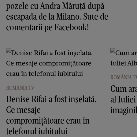
pozele cu Andra Măruţă după
escapada de la Milano. Sute de
comentarii pe Facebook!
ROMÂNIA T
Cum ara
ROMÂNIA TV
Denise Rifai a fost înşelată.
al Iulie
Ce mesaje
imagini
compromiţătoare erau în
telefonul iubitului