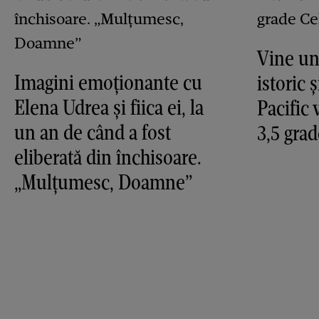
Vine un
Imagini emoționante cu
istoric 
Elena Udrea și fiica ei, la
Pacific 
un an de când a fost
3,5 grad
eliberată din închisoare.
„Mulțumesc, Doamne”