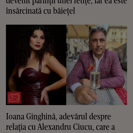
devenit părinții unei fetițe, iar ea este
însărcinată cu băiețel
Ioana Ginghină, adevărul despre
relația cu Alexandru Ciucu, care a