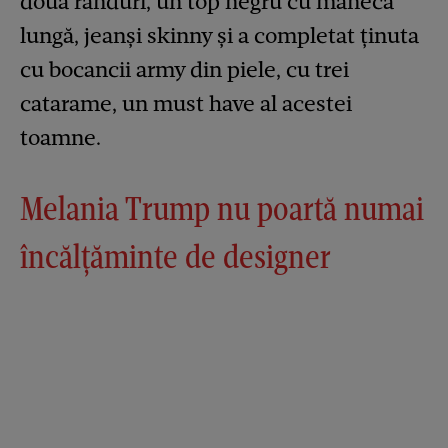
două rânduri, un top negru cu mânecă
lungă, jeanși skinny și a completat ținuta
cu bocancii army din piele, cu trei
catarame, un must have al acestei
toamne.
Melania Trump nu poartă numai
încălțăminte de designer