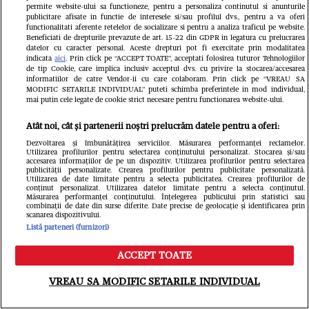
permite website-ului sa functioneze, pentru a personaliza continutul si anunturile
publicitare afisate in functie de interesele si/sau profilul dvs., pentru a va oferi
functionalitati aferente retelelor de socializare si pentru a analiza traficul pe website.
Beneficiati de drepturile prevazute de art. 15-22 din GDPR in legatura cu prelucrarea
datelor cu caracter personal. Aceste drepturi pot fi exercitate prin modalitatea
”De ce nu m-a luat Dumnezeu pe
indicata
aici
. Prin click pe “ACCEPT TOATE”, acceptati folosirea tuturor Tehnologiilor
de tip Cookie, care implica inclusiv acceptul dvs. cu privire la stocarea/accesarea
informatiilor de catre Vendor-ii cu care colaboram. Prin click pe “VREAU SA
mine?”. Mitică Dragomir, dezvăluiri
MODIFIC SETARILE INDIVIDUAL” puteti schimba preferintele in mod individual,
mai putin cele legate de cookie strict necesare pentru functionarea website-ului.
cutremurătoare despre moartea
Atât noi, cât și partenerii noștri prelucrăm datele pentru a oferi:
fiului său cel mare
Dezvoltarea și îmbunătățirea serviciilor. Măsurarea performanței reclamelor.
Utilizarea profilurilor pentru selectarea conținutului personalizat. Stocarea și/sau
GSP.ro
accesarea informațiilor de pe un dispozitiv. Utilizarea profilurilor pentru selectarea
publicității personalizate. Crearea profilurilor pentru publicitate personalizată.
Utilizarea de date limitate pentru a selecta publicitatea. Crearea profilurilor de
conținut personalizat. Utilizarea datelor limitate pentru a selecta conținutul.
Măsurarea performanței conținutului. Înțelegerea publicului prin statistici sau
combinații de date din surse diferite. Date precise de geolocație și identificarea prin
scanarea dispozitivului.
Listă parteneri (furnizori)
ACCEPT TOATE
Meniu
Caută
VREAU SA MODIFIC SETARILE INDIVIDUAL
Nuntă în circuitul WTA! Daria