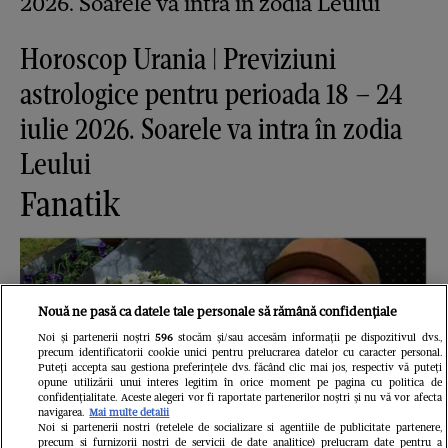
Horoscop Urania | Previziuni
astrologice pentru perioada 18 – 24
iulie 2026. Soarele va intra în zodia
Leului
Fanatik
Nouă ne pasă ca datele tale personale să rămână confidențiale
Noi și partenerii noștri
596
stocăm și/sau accesăm informații pe dispozitivul dvs.,
precum identificatorii cookie unici pentru prelucrarea datelor cu caracter personal.
Puteți accepta sau gestiona preferințele dvs. făcând clic mai jos, respectiv vă puteți
opune utilizării unui interes legitim în orice moment pe pagina cu politica de
confidențialitate. Aceste alegeri vor fi raportate partenerilor noștri și nu vă vor afecta
navigarea.
Mai multe detalii
Noi si partenerii nostri (retelele de socializare si agentiile de publicitate partenere,
precum si furnizorii nostri de servicii de date analitice) prelucram date pentru a