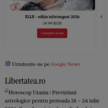
ELLE - ediția iulie/august 2026
Gard
39.99 RON
Cumpără acum
Urmărește-ne pe
Google News
Libertatea.ro