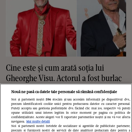
Cine este și cum arată soția lui
Gheorghe Visu. Actorul a fost burlac
până la 50 de ani: "Soția mea e
Nouă ne pasă ca datele tale personale să rămână confidențiale
familia mea și singurul om care-mi
Noi și partenerii noștri
596
stocăm și/sau accesăm informații pe dispozitivul dvs.,
precum identificatorii cookie unici pentru prelucrarea datelor cu caracter personal.
cunoaște fricile"
Puteți accepta sau gestiona preferințele dvs. făcând clic mai jos, respectiv vă puteți
opune utilizării unui interes legitim în orice moment pe pagina cu politica de
confidențialitate. Aceste alegeri vor fi raportate partenerilor noștri și nu vă vor afecta
navigarea.
Mai multe detalii
Noi si partenerii nostri (retelele de socializare si agentiile de publicitate partenere,
precum si furnizorii nostri de servicii de date analitice) prelucram date pentru a