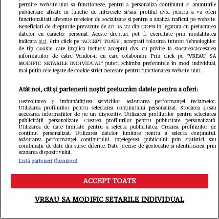
permite website-ului sa functioneze, pentru a personaliza continutul si anunturile
publicitare afisate in functie de interesele si/sau profilul dvs., pentru a va oferi
functionalitati aferente retelelor de socializare si pentru a analiza traficul pe website.
Beneficiati de drepturile prevazute de art. 15-22 din GDPR in legatura cu prelucrarea
datelor cu caracter personal. Aceste drepturi pot fi exercitate prin modalitatea
indicata
aici
. Prin click pe “ACCEPT TOATE”, acceptati folosirea tuturor Tehnologiilor
de tip Cookie, care implica inclusiv acceptul dvs. cu privire la stocarea/accesarea
informatiilor de catre Vendor-ii cu care colaboram. Prin click pe “VREAU SA
MODIFIC SETARILE INDIVIDUAL” puteti schimba preferintele in mod individual,
mai putin cele legate de cookie strict necesare pentru functionarea website-ului.
Atât noi, cât și partenerii noștri prelucrăm datele pentru a oferi:
Dezvoltarea și îmbunătățirea serviciilor. Măsurarea performanței reclamelor.
Utilizarea profilurilor pentru selectarea conținutului personalizat. Stocarea și/sau
accesarea informațiilor de pe un dispozitiv. Utilizarea profilurilor pentru selectarea
publicității personalizate. Crearea profilurilor pentru publicitate personalizată.
Utilizarea de date limitate pentru a selecta publicitatea. Crearea profilurilor de
Ioana Ginghină, emoții înainte de
conținut personalizat. Utilizarea datelor limitate pentru a selecta conținutul.
Măsurarea performanței conținutului. Înțelegerea publicului prin statistici sau
combinații de date din surse diferite. Date precise de geolocație și identificarea prin
majoratul fiicei sale, cu 30 de
scanarea dispozitivului.
Listă parteneri (furnizori)
invitați: „O să fie și alcool la
ACCEPT TOATE
petrecere, pentru că au 18 ani și nu
Meniu
Caută
mai pot să spun NU”. Ce relație are
VREAU SA MODIFIC SETARILE INDIVIDUAL