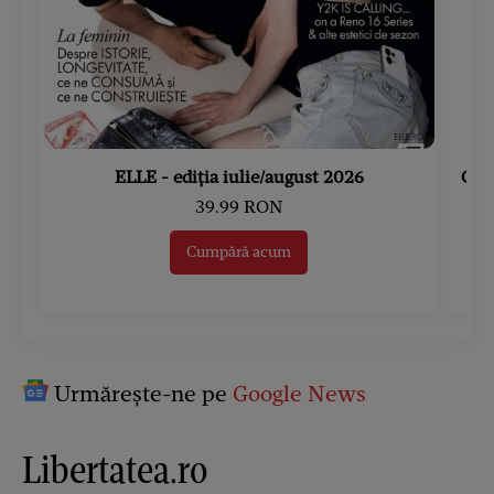
ELLE - ediția iulie/august 2026
Gard
39.99 RON
Cumpără acum
Urmărește-ne pe
Google News
Libertatea.ro