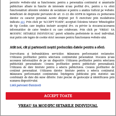
grav afectate...
permite website-ului sa functioneze, pentru a personaliza continutul si anunturile
publicitare afisate in functie de interesele si/sau profilul dvs., pentru a va oferi
functionalitati aferente retelelor de socializare si pentru a analiza traficul pe website.
Beneficiati de drepturile prevazute de art. 15-22 din GDPR in legatura cu prelucrarea
datelor cu caracter personal. Aceste drepturi pot fi exercitate prin modalitatea
indicata
aici
. Prin click pe “ACCEPT TOATE”, acceptati folosirea tuturor Tehnologiilor
de tip Cookie, care implica inclusiv acceptul dvs. cu privire la stocarea/accesarea
informatiilor de catre Vendor-ii cu care colaboram. Prin click pe “VREAU SA
MODIFIC SETARILE INDIVIDUAL” puteti schimba preferintele in mod individual,
mai putin cele legate de cookie strict necesare pentru functionarea website-ului.
Atât noi, cât și partenerii noștri prelucrăm datele pentru a oferi:
Dezvoltarea și îmbunătățirea serviciilor. Măsurarea performanței reclamelor.
Utilizarea profilurilor pentru selectarea conținutului personalizat. Stocarea și/sau
accesarea informațiilor de pe un dispozitiv. Utilizarea profilurilor pentru selectarea
publicității personalizate. Crearea profilurilor pentru publicitate personalizată.
Utilizarea de date limitate pentru a selecta publicitatea. Crearea profilurilor de
conținut personalizat. Utilizarea datelor limitate pentru a selecta conținutul.
Măsurarea performanței conținutului. Înțelegerea publicului prin statistici sau
combinații de date din surse diferite. Date precise de geolocație și identificarea prin
scanarea dispozitivului.
Listă parteneri (furnizori)
ACCEPT TOATE
Meniu
Caută
O mai știți pe Romica
Tragedie
VREAU SA MODIFIC SETARILE INDIVIDUAL
Jurca, cea mai cunoscută
care ne