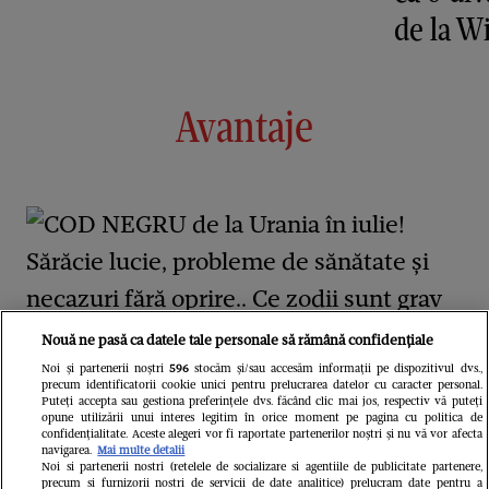
de la 
Avantaje
Nouă ne pasă ca datele tale personale să rămână confidențiale
Noi și partenerii noștri
596
stocăm și/sau accesăm informații pe dispozitivul dvs.,
COD NEGRU de la Urania în iulie!
precum identificatorii cookie unici pentru prelucrarea datelor cu caracter personal.
Puteți accepta sau gestiona preferințele dvs. făcând clic mai jos, respectiv vă puteți
opune utilizării unui interes legitim în orice moment pe pagina cu politica de
Sărăcie lucie, probleme de sănătate
confidențialitate. Aceste alegeri vor fi raportate partenerilor noștri și nu vă vor afecta
navigarea.
Mai multe detalii
și necazuri fără oprire.. Ce zodii sunt
Noi si partenerii nostri (retelele de socializare si agentiile de publicitate partenere,
precum si furnizorii nostri de servicii de date analitice) prelucram date pentru a