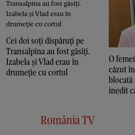
Cei doi soți dispăruți pe
Transalpina au fost găsiți.
O femei
Izabela și Vlad erau în
căzut în
drumeție cu cortul
blocată 
inedit c
România TV