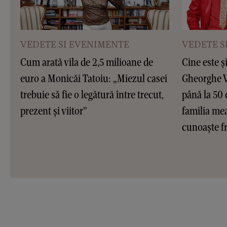
VEDETE SI EVENIMENTE
VEDETE S
Cum arată vila de 2,5 milioane de
Cine este ș
euro a Monicăi Tatoiu: „Miezul casei
Gheorghe Vi
trebuie să fie o legătură între trecut,
până la 50 
prezent și viitor”
familia me
cunoaște fr