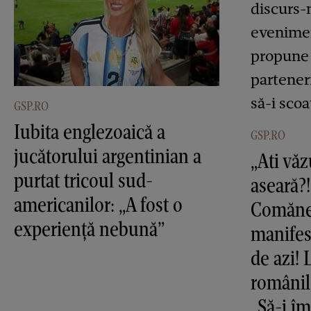
GSP.RO
Iubita englezoaică a
GSP.RO
jucătorului argentinian a
„Ati vă
purtat tricoul sud-
aseară?!
americanilor: „A fost o
Comănec
experiență nebună”
manifes
de azi!
românil
„Să-i î