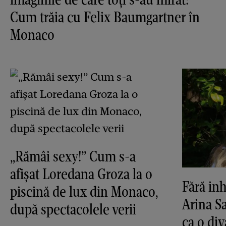
Cum trăia cu Felix Baumgartner în
Monaco
„Rămâi sexy!” Cum s-a
afișat Loredana Groza la o
Fără inh
piscină de lux din Monaco,
Arina S
după spectacolele verii
ca o di