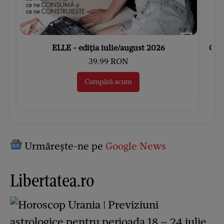
ELLE - ediția iulie/august 2026
Gard
39.99 RON
Cumpără acum
Urmărește-ne pe
Google News
Libertatea.ro