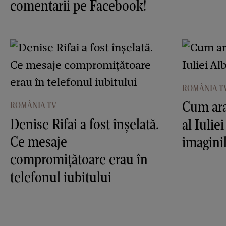
comentarii pe Facebook!
ROMÂNIA T
Cum ara
ROMÂNIA TV
Denise Rifai a fost înşelată.
al Iulie
Ce mesaje
imagini
compromiţătoare erau în
telefonul iubitului