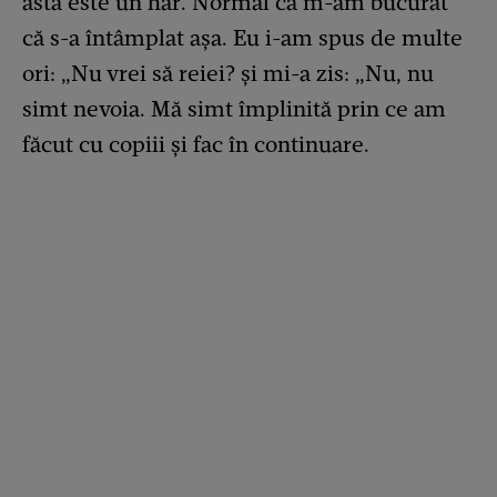
ăsta este un har. Normal că m-am bucurat
că s-a întâmplat așa. Eu i-am spus de multe
ori: „Nu vrei să reiei? și mi-a zis: „Nu, nu
simt nevoia. Mă simt împlinită prin ce am
făcut cu copiii și fac în continuare.