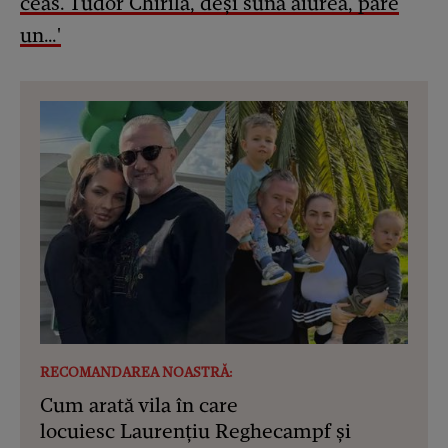
ceas. Tudor Chirilă, deși sună aiurea, pare
un…'
RECOMANDAREA NOASTRĂ:
Cum arată vila în care
locuiesc Laurențiu Reghecampf și