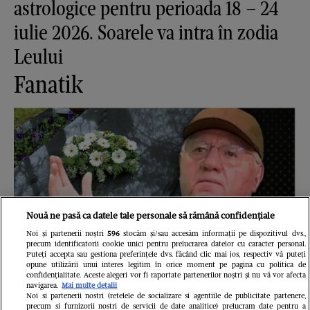
astrologice pentru perioada 18 – 24
iulie 2026. Soarele va intra în zodia
Leului
Fanatik
Nouă ne pasă ca datele tale personale să rămână confidențiale
Noi și partenerii noștri
596
stocăm și/sau accesăm informații pe dispozitivul dvs.,
precum identificatorii cookie unici pentru prelucrarea datelor cu caracter personal.
Puteți accepta sau gestiona preferințele dvs. făcând clic mai jos, respectiv vă puteți
opune utilizării unui interes legitim în orice moment pe pagina cu politica de
confidențialitate. Aceste alegeri vor fi raportate partenerilor noștri și nu vă vor afecta
navigarea.
Mai multe detalii
Noi si partenerii nostri (retelele de socializare si agentiile de publicitate partenere,
precum si furnizorii nostri de servicii de date analitice) prelucram date pentru a