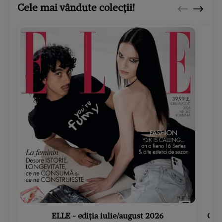
Cele mai vândute colecții!
ELLE - ediția iulie/august 2026
Gard