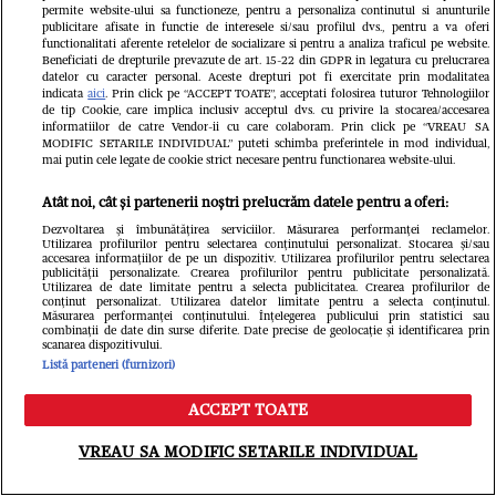
”De ce nu m-a luat Dumnezeu pe
permite website-ului sa functioneze, pentru a personaliza continutul si anunturile
publicitare afisate in functie de interesele si/sau profilul dvs., pentru a va oferi
mine?”. Mitică Dragomir, dezvăluiri
functionalitati aferente retelelor de socializare si pentru a analiza traficul pe website.
Beneficiati de drepturile prevazute de art. 15-22 din GDPR in legatura cu prelucrarea
datelor cu caracter personal. Aceste drepturi pot fi exercitate prin modalitatea
cutremurătoare despre moartea
indicata
aici
. Prin click pe “ACCEPT TOATE”, acceptati folosirea tuturor Tehnologiilor
de tip Cookie, care implica inclusiv acceptul dvs. cu privire la stocarea/accesarea
fiului său cel mare
informatiilor de catre Vendor-ii cu care colaboram. Prin click pe “VREAU SA
MODIFIC SETARILE INDIVIDUAL” puteti schimba preferintele in mod individual,
GSP.ro
mai putin cele legate de cookie strict necesare pentru functionarea website-ului.
Atât noi, cât și partenerii noștri prelucrăm datele pentru a oferi:
Dezvoltarea și îmbunătățirea serviciilor. Măsurarea performanței reclamelor.
Utilizarea profilurilor pentru selectarea conținutului personalizat. Stocarea și/sau
accesarea informațiilor de pe un dispozitiv. Utilizarea profilurilor pentru selectarea
publicității personalizate. Crearea profilurilor pentru publicitate personalizată.
Utilizarea de date limitate pentru a selecta publicitatea. Crearea profilurilor de
conținut personalizat. Utilizarea datelor limitate pentru a selecta conținutul.
Măsurarea performanței conținutului. Înțelegerea publicului prin statistici sau
combinații de date din surse diferite. Date precise de geolocație și identificarea prin
scanarea dispozitivului.
Listă parteneri (furnizori)
Nuntă în circuitul WTA! Daria
ACCEPT TOATE
Meniu
Caută
Kasatkina și iubita ei s-au căsătorit în
VREAU SA MODIFIC SETARILE INDIVIDUAL
Grecia, dar petrecerea nu a fost