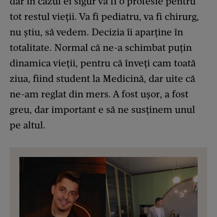
dar în cazul ei sigur va fi o profesie pentru
tot restul vieții. Va fi pediatru, va fi chirurg,
nu știu, să vedem. Decizia îi aparține în
totalitate. Normal că ne-a schimbat puțin
dinamica vieții, pentru că înveți cam toată
ziua, fiind student la Medicină, dar uite că
ne-am reglat din mers. A fost ușor, a fost
greu, dar important e să ne susținem unul
pe altul.