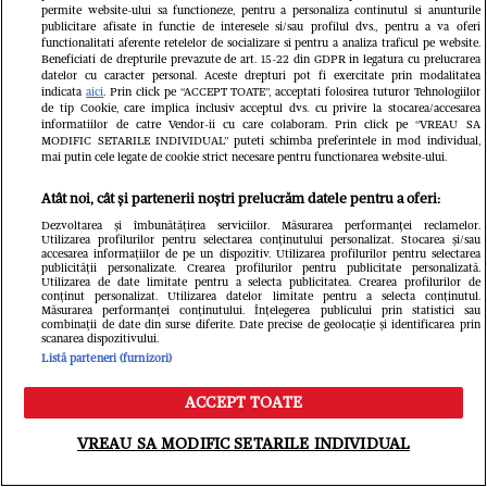
permite website-ului sa functioneze, pentru a personaliza continutul si anunturile
publicitare afisate in functie de interesele si/sau profilul dvs., pentru a va oferi
functionalitati aferente retelelor de socializare si pentru a analiza traficul pe website.
Beneficiati de drepturile prevazute de art. 15-22 din GDPR in legatura cu prelucrarea
datelor cu caracter personal. Aceste drepturi pot fi exercitate prin modalitatea
indicata
aici
. Prin click pe “ACCEPT TOATE”, acceptati folosirea tuturor Tehnologiilor
de tip Cookie, care implica inclusiv acceptul dvs. cu privire la stocarea/accesarea
informatiilor de catre Vendor-ii cu care colaboram. Prin click pe “VREAU SA
MODIFIC SETARILE INDIVIDUAL” puteti schimba preferintele in mod individual,
mai putin cele legate de cookie strict necesare pentru functionarea website-ului.
Atât noi, cât și partenerii noștri prelucrăm datele pentru a oferi:
Nuntă în circuitul WTA! Daria
Dezvoltarea și îmbunătățirea serviciilor. Măsurarea performanței reclamelor.
Kasatkina și iubita ei s-au căsătorit în
Utilizarea profilurilor pentru selectarea conținutului personalizat. Stocarea și/sau
accesarea informațiilor de pe un dispozitiv. Utilizarea profilurilor pentru selectarea
publicității personalizate. Crearea profilurilor pentru publicitate personalizată.
Grecia, dar petrecerea nu a fost
Utilizarea de date limitate pentru a selecta publicitatea. Crearea profilurilor de
conținut personalizat. Utilizarea datelor limitate pentru a selecta conținutul.
Măsurarea performanței conținutului. Înțelegerea publicului prin statistici sau
lipsită de controverse
combinații de date din surse diferite. Date precise de geolocație și identificarea prin
scanarea dispozitivului.
Redactia.ro
Listă parteneri (furnizori)
ACCEPT TOATE
Meniu
Caută
VREAU SA MODIFIC SETARILE INDIVIDUAL