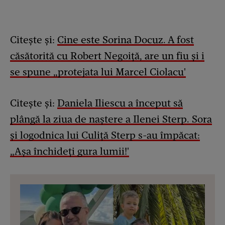
Citește și:
Cine este Sorina Docuz. A fost
căsătorită cu Robert Negoiță, are un fiu și i
se spune „protejata lui Marcel Ciolacu'
Citește și:
Daniela Iliescu a început să
plângă la ziua de naștere a Ilenei Sterp. Sora
și logodnica lui Culiță Sterp s-au împăcat:
„Așa închideți gura lumii!'