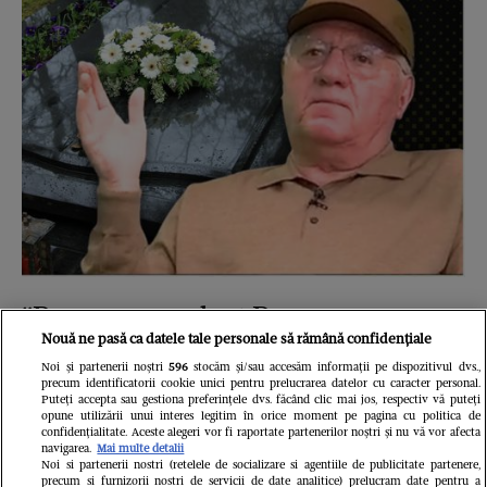
”De ce nu m-a luat Dumnezeu pe
Nouă ne pasă ca datele tale personale să rămână confidențiale
mine?”. Mitică Dragomir, dezvăluiri
Noi și partenerii noștri
596
stocăm și/sau accesăm informații pe dispozitivul dvs.,
cutremurătoare despre moartea
precum identificatorii cookie unici pentru prelucrarea datelor cu caracter personal.
Puteți accepta sau gestiona preferințele dvs. făcând clic mai jos, respectiv vă puteți
opune utilizării unui interes legitim în orice moment pe pagina cu politica de
fiului său cel mare
confidențialitate. Aceste alegeri vor fi raportate partenerilor noștri și nu vă vor afecta
navigarea.
Mai multe detalii
GSP.ro
Noi si partenerii nostri (retelele de socializare si agentiile de publicitate partenere,
precum si furnizorii nostri de servicii de date analitice) prelucram date pentru a