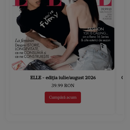
ELLE - ediția iulie/august 2026
Gard
39.99 RON
Cumpără acum