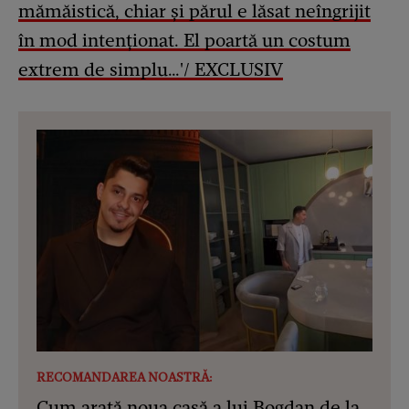
mămăistică, chiar și părul e lăsat neîngrijit
în mod intenționat. El poartă un costum
extrem de simplu…'/ EXCLUSIV
RECOMANDAREA NOASTRĂ:
Cum arată noua casă a lui Bogdan de la