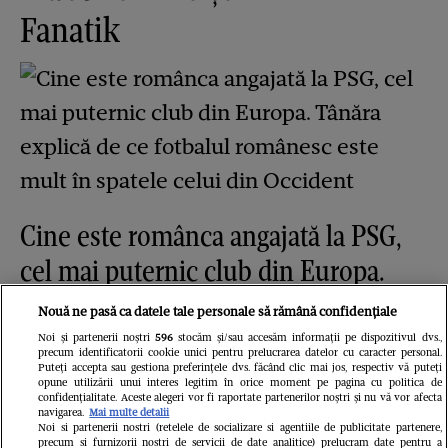
Fanatik
Cine este românca angajată la PSG,
cel mai puternic club din Europa.
Tânăra explică de ce fotbalul
Nouă ne pasă ca datele tale personale să rămână confidențiale
românesc este mult în spatele celui
Noi și partenerii noștri
596
stocăm și/sau accesăm informații pe dispozitivul dvs.,
precum identificatorii cookie unici pentru prelucrarea datelor cu caracter personal.
din Occident
Puteți accepta sau gestiona preferințele dvs. făcând clic mai jos, respectiv vă puteți
opune utilizării unui interes legitim în orice moment pe pagina cu politica de
confidențialitate. Aceste alegeri vor fi raportate partenerilor noștri și nu vă vor afecta
GSP.ro
navigarea.
Mai multe detalii
Noi si partenerii nostri (retelele de socializare si agentiile de publicitate partenere,
precum si furnizorii nostri de servicii de date analitice) prelucram date pentru a