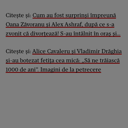
Citește și:
Cum au fost surprinși împreună
Oana Zăvoranu și Alex Ashraf, după ce s-a
zvonit că divorțează! S-au întâlnit în oraș și…
Citește și:
Alice Cavaleru și Vladimir Drăghia
și-au botezat fetița cea mică: „Să ne trăiască
1000 de ani”. Imagini de la petrecere