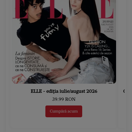
ELLE - ediția iulie/august 2026
Gard
39.99 RON
Cumpără acum