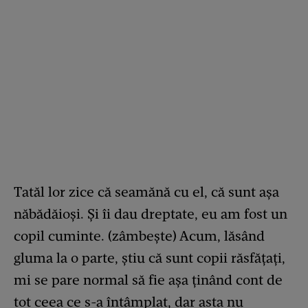
Tatăl lor zice că seamănă cu el, că sunt așa
năbădăioși. Și îi dau dreptate, eu am fost un
copil cuminte. (zâmbește) Acum, lăsând
gluma la o parte, știu că sunt copii răsfățați,
mi se pare normal să fie așa ținând cont de
tot ceea ce s-a întâmplat, dar asta nu