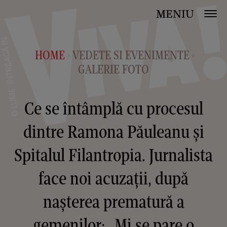
MENIU
HOME
VEDETE SI EVENIMENTE
>
>
GALERIE FOTO
Ce se întâmplă cu procesul
dintre Ramona Păuleanu și
Spitalul Filantropia. Jurnalista
face noi acuzații, după
nașterea prematură a
gemenilor: „Mi se pare o