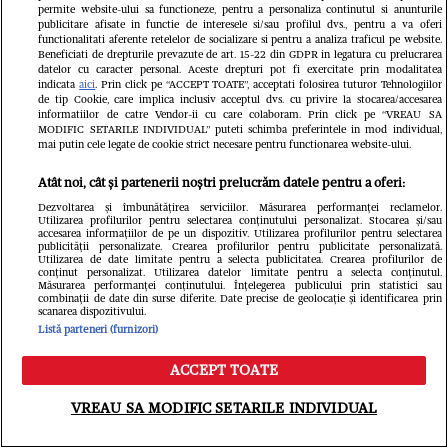
permite website-ului sa functioneze, pentru a personaliza continutul si anunturile
publicitare afisate in functie de interesele si/sau profilul dvs., pentru a va oferi
functionalitati aferente retelelor de socializare si pentru a analiza traficul pe website.
Beneficiati de drepturile prevazute de art. 15-22 din GDPR in legatura cu prelucrarea
datelor cu caracter personal. Aceste drepturi pot fi exercitate prin modalitatea
indicata
aici
. Prin click pe “ACCEPT TOATE”, acceptati folosirea tuturor Tehnologiilor
de tip Cookie, care implica inclusiv acceptul dvs. cu privire la stocarea/accesarea
informatiilor de catre Vendor-ii cu care colaboram. Prin click pe “VREAU SA
Ghencea superbă: reprezentanta
MODIFIC SETARILE INDIVIDUAL” puteti schimba preferintele in mod individual,
mai putin cele legate de cookie strict necesare pentru functionarea website-ului.
României la „Miss Universe” și-a
Atât noi, cât și partenerii noștri prelucrăm datele pentru a oferi:
susținut favoritul din tribune, la
Dezvoltarea și îmbunătățirea serviciilor. Măsurarea performanței reclamelor.
Utilizarea profilurilor pentru selectarea conținutului personalizat. Stocarea și/sau
FCSB - FC Argeș
accesarea informațiilor de pe un dispozitiv. Utilizarea profilurilor pentru selectarea
publicității personalizate. Crearea profilurilor pentru publicitate personalizată.
Utilizarea de date limitate pentru a selecta publicitatea. Crearea profilurilor de
Redactia.ro
conținut personalizat. Utilizarea datelor limitate pentru a selecta conținutul.
Măsurarea performanței conținutului. Înțelegerea publicului prin statistici sau
combinații de date din surse diferite. Date precise de geolocație și identificarea prin
scanarea dispozitivului.
Listă parteneri (furnizori)
ACCEPT TOATE
Meniu
Caută
VREAU SA MODIFIC SETARILE INDIVIDUAL