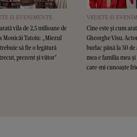
TE SI EVENIMENTE
VEDETE SI EVENI
rată vila de 2,5 milioane de
Cine este și cum arat
a Monicăi Tatoiu: „Miezul
Gheorghe Visu. Actor
 trebuie să fie o legătură
burlac până la 50 de 
trecut, prezent și viitor”
mea e familia mea și
care-mi cunoaște fric