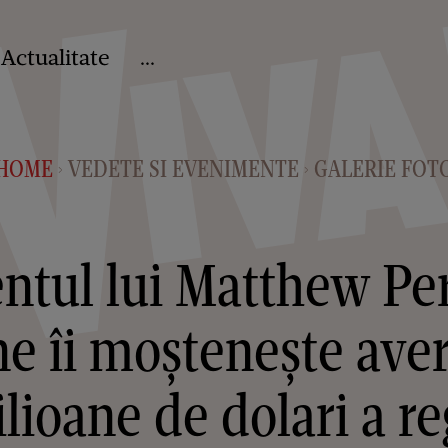
Actualitate
...
HOME
VEDETE SI EVENIMENTE
GALERIE FOT
>
>
tul lui Matthew Per
ne îi moștenește ave
lioane de dolari a re