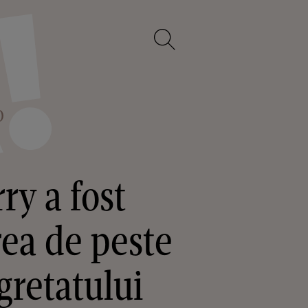
O
ry a fost
rea de peste
gretatului