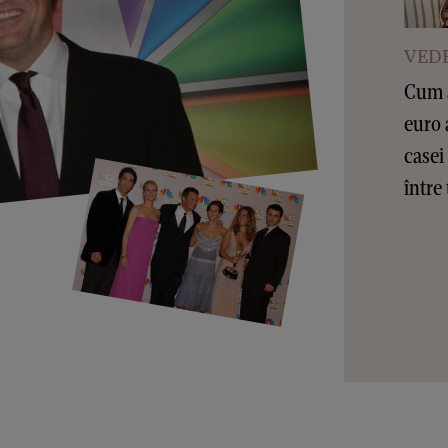
VEDE
Cum a
euro 
casei
între 