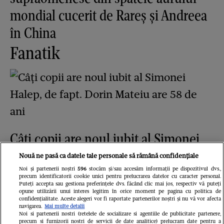
mondial cucerit de Rareș și Andreea
în China
Fanatik
Câți copii are noul iubit al Simonei
Halep, de fapt. Dorin Mateiu are 58
Nouă ne pasă ca datele tale personale să rămână confidențiale
de ani
Noi și partenerii noștri
596
stocăm și/sau accesăm informații pe dispozitivul dvs.,
precum identificatorii cookie unici pentru prelucrarea datelor cu caracter personal.
Puteți accepta sau gestiona preferințele dvs. făcând clic mai jos, respectiv vă puteți
GSP.ro
opune utilizării unui interes legitim în orice moment pe pagina cu politica de
confidențialitate. Aceste alegeri vor fi raportate partenerilor noștri și nu vă vor afecta
navigarea.
Mai multe detalii
Noi si partenerii nostri (retelele de socializare si agentiile de publicitate partenere,
precum si furnizorii nostri de servicii de date analitice) prelucram date pentru a