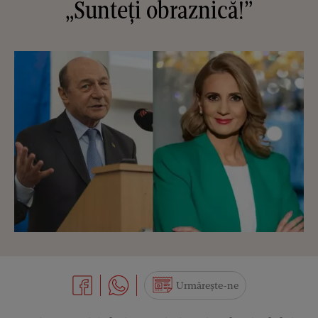
„Sunteți obraznică!”
Urmărește-ne