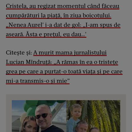
Cristela, au regizat momentul când făceau
cumpărături la piață, în ziua boicotului.
„Nenea Aurel' i-a dat de gol: „I-am spus de
aseară. Ăsta e prețul, eu dau…'
Citește și:
A murit mama jurnalistului
Lucian Mîndruță: „A rămas în ea o tristețe
grea pe care a purtat-o toată viața și pe care
mi-a transmis-o și mie”