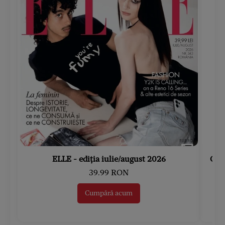
ELLE - ediția iulie/august 2026
Gard
39.99 RON
Cumpără acum