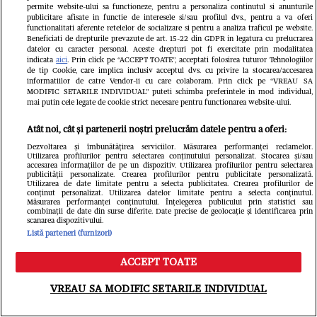
permite website-ului sa functioneze, pentru a personaliza continutul si anunturile
publicitare afisate in functie de interesele si/sau profilul dvs., pentru a va oferi
functionalitati aferente retelelor de socializare si pentru a analiza traficul pe website.
Beneficiati de drepturile prevazute de art. 15-22 din GDPR in legatura cu prelucrarea
datelor cu caracter personal. Aceste drepturi pot fi exercitate prin modalitatea
indicata
aici
. Prin click pe “ACCEPT TOATE”, acceptati folosirea tuturor Tehnologiilor
de tip Cookie, care implica inclusiv acceptul dvs. cu privire la stocarea/accesarea
Ghencea superbă: reprezentanta
informatiilor de catre Vendor-ii cu care colaboram. Prin click pe “VREAU SA
MODIFIC SETARILE INDIVIDUAL” puteti schimba preferintele in mod individual,
României la „Miss Universe” și-a
mai putin cele legate de cookie strict necesare pentru functionarea website-ului.
susținut favoritul din tribune, la
Atât noi, cât și partenerii noștri prelucrăm datele pentru a oferi:
FCSB - FC Argeș
Dezvoltarea și îmbunătățirea serviciilor. Măsurarea performanței reclamelor.
Utilizarea profilurilor pentru selectarea conținutului personalizat. Stocarea și/sau
accesarea informațiilor de pe un dispozitiv. Utilizarea profilurilor pentru selectarea
Redactia.ro
publicității personalizate. Crearea profilurilor pentru publicitate personalizată.
Utilizarea de date limitate pentru a selecta publicitatea. Crearea profilurilor de
conținut personalizat. Utilizarea datelor limitate pentru a selecta conținutul.
Măsurarea performanței conținutului. Înțelegerea publicului prin statistici sau
combinații de date din surse diferite. Date precise de geolocație și identificarea prin
scanarea dispozitivului.
Listă parteneri (furnizori)
ACCEPT TOATE
Meniu
Caută
VREAU SA MODIFIC SETARILE INDIVIDUAL
Veste dureroasă înainte de Sfântul